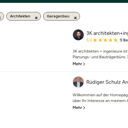
Architekten
Garagenbau
3K architekten+in
Durchschnittliche Bewe
5,0
9 B
3K architekten + ingenieure ist 
Planungs- und Bauträgerbüro. 3K
Mehr
Rüdiger Schulz Ar
Willkommen auf der Homepage 
über Ihr Interesse an meinem A
Mehr