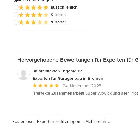
ausschließlich
Hauserweiterungen
& höher
Hausbau
& höher
Alle anzeigen
Hervorgehobene Bewertungen für Experten für 
3K architekten+ingenieure
Experten für Garagenbau in Bremen
Durchschnittliche
24. November 2025
Bewertung:
“Perfekte Zusammenarbeit! Super Abwicklung aller Prozes
5
von
5
Sternen
Kostenloses Expertenprofil anlegen –
Mehr erfahren