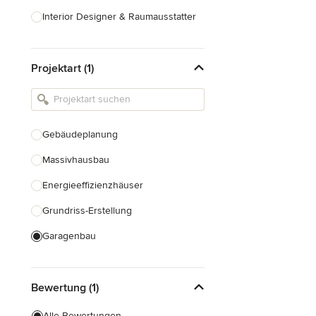
Interior Designer & Raumausstatter
Küchenplanung
Projektart (1)
Landschaftsarchitekten
Armaturen & Sanitärbedarf
Beleuchtung
Gebäudeplanung
Einbauschränke
Massivhausbau
Alle anzeigen
Energieeffizienzhäuser
Grundriss-Erstellung
Garagenbau
Nachhaltiges Bauen
Bewertung (1)
Baudenkmalpflege
Hausanbau
Alle Bewertungen