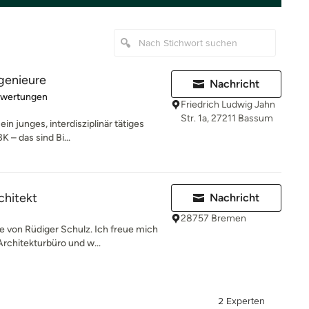
genieure
Nachricht
rtung: 5 von 5 Sternen
ewertungen
Friedrich Ludwig Jahn
Str. 1a, 27211 Bassum
ein junges, interdisziplinär tätiges
 – das sind Bi...
chitekt
Nachricht
28757 Bremen
von Rüdiger Schulz. Ich freue mich
rchitekturbüro und w...
2 Experten