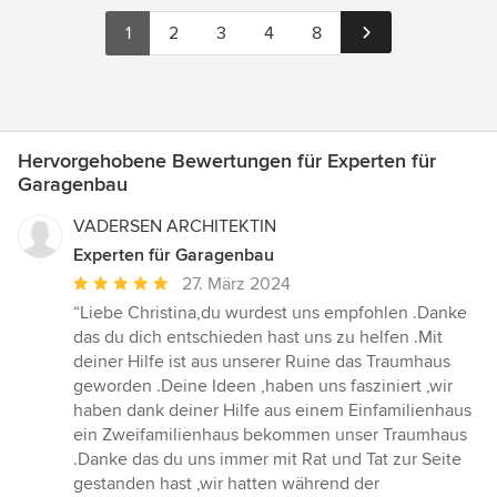
1
2
3
4
8
Hervorgehobene Bewertungen für Experten für
Garagenbau
VADERSEN ARCHITEKTIN
Experten für Garagenbau
Durchschnittliche
27. März 2024
Bewertung:
“Liebe Christina,du wurdest uns empfohlen .Danke
5
das du dich entschieden hast uns zu helfen .Mit
von
deiner Hilfe ist aus unserer Ruine das Traumhaus
5
geworden .Deine Ideen ,haben uns fasziniert ,wir
Sternen
haben dank deiner Hilfe aus einem Einfamilienhaus
ein Zweifamilienhaus bekommen unser Traumhaus
.Danke das du uns immer mit Rat und Tat zur Seite
gestanden hast ,wir hatten während der