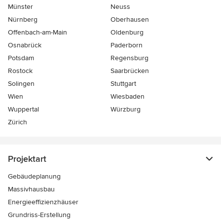
Münster
Neuss
Nürnberg
Oberhausen
Offenbach-am-Main
Oldenburg
Osnabrück
Paderborn
Potsdam
Regensburg
Rostock
Saarbrücken
Solingen
Stuttgart
Wien
Wiesbaden
Wuppertal
Würzburg
Zürich
Projektart
Gebäudeplanung
Massivhausbau
Energieeffizienzhäuser
Grundriss-Erstellung