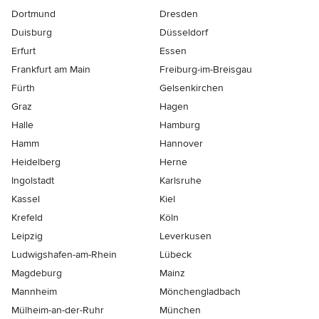
Dortmund
Dresden
Duisburg
Düsseldorf
Erfurt
Essen
Frankfurt am Main
Freiburg-im-Breisgau
Fürth
Gelsenkirchen
Graz
Hagen
Halle
Hamburg
Hamm
Hannover
Heidelberg
Herne
Ingolstadt
Karlsruhe
Kassel
Kiel
Krefeld
Köln
Leipzig
Leverkusen
Ludwigshafen-am-Rhein
Lübeck
Magdeburg
Mainz
Mannheim
Mönchen­gladbach
Mülheim-an-der-Ruhr
München