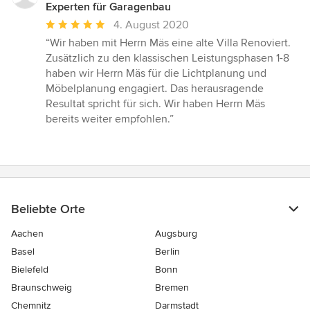
Experten für Garagenbau
Durchschnittliche
4. August 2020
Bewertung:
“Wir haben mit Herrn Mäs eine alte Villa Renoviert.
5
Zusätzlich zu den klassischen Leistungsphasen 1-8
von
haben wir Herrn Mäs für die Lichtplanung und
5
Möbelplanung engagiert. Das herausragende
Sternen
Resultat spricht für sich. Wir haben Herrn Mäs
bereits weiter empfohlen.”
Beliebte Orte
Aachen
Augsburg
Basel
Berlin
Bielefeld
Bonn
Braunschweig
Bremen
Chemnitz
Darmstadt