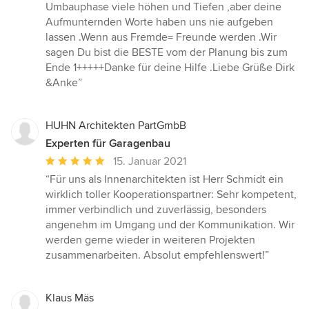
Umbauphase viele höhen und Tiefen ,aber deine
Aufmunternden Worte haben uns nie aufgeben
lassen .Wenn aus Fremde= Freunde werden .Wir
sagen Du bist die BESTE vom der Planung bis zum
Ende 1+++++Danke für deine Hilfe .Liebe Grüße Dirk
&Anke”
HUHN Architekten PartGmbB
Experten für Garagenbau
Durchschnittliche
15. Januar 2021
Bewertung:
“Für uns als Innenarchitekten ist Herr Schmidt ein
5
wirklich toller Kooperationspartner: Sehr kompetent,
von
immer verbindlich und zuverlässig, besonders
5
angenehm im Umgang und der Kommunikation. Wir
Sternen
werden gerne wieder in weiteren Projekten
zusammenarbeiten. Absolut empfehlenswert!”
Klaus Mäs