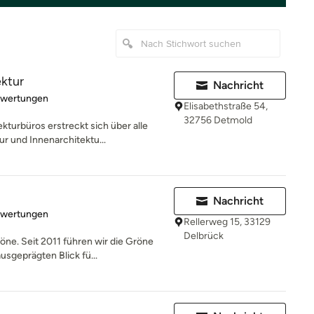
ktur
Nachricht
rtung: 5 von 5 Sternen
ewertungen
Elisabethstraße 54,
32756 Detmold
turbüros erstreckt sich über alle
r und Innenarchitektu...
Nachricht
rtung: 3 von 5 Sternen
ewertungen
Rellerweg 15, 33129
Delbrück
öne. Seit 2011 führen wir die Gröne
sgeprägten Blick fü...