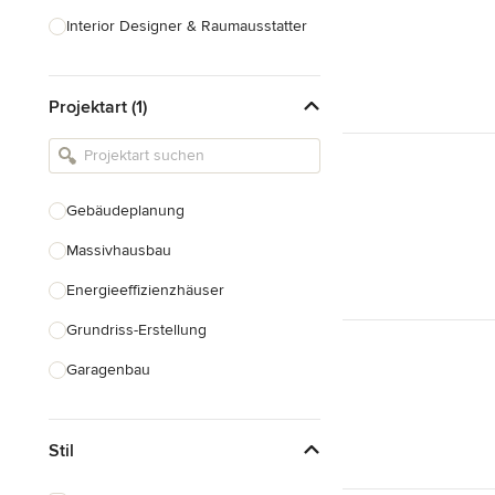
Interior Designer & Raumausstatter
Küchenplanung
Projektart (1)
Landschaftsarchitekten
Armaturen & Sanitärbedarf
Beleuchtung
Gebäudeplanung
Einbauschränke
Massivhausbau
Alle anzeigen
Energieeffizienzhäuser
Grundriss-Erstellung
Garagenbau
Nachhaltiges Bauen
Stil
Baudenkmalpflege
Hausanbau