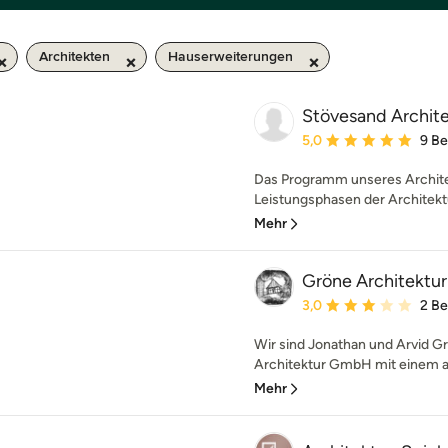
Architekten
Hauserweiterungen
Stövesand Archite
Durchschnittliche Bewe
5,0
9 B
Das Programm unseres Architek
Leistungsphasen der Architektu
Mehr
Gröne Architektur
Durchschnittliche Bewe
3,0
2 B
Wir sind Jonathan und Arvid Gr
Architektur GmbH mit einem au
Mehr