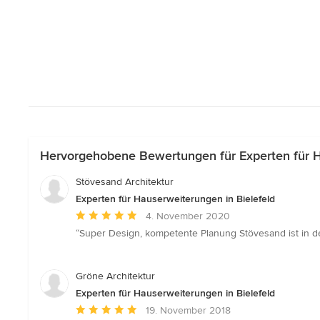
Hervorgehobene Bewertungen für Experten für H
Stövesand Architektur
Experten für Hauserweiterungen in Bielefeld
Durchschnittliche
4. November 2020
Bewertung:
“Super Design, kompetente Planung Stövesand ist in d
5
von
5
Gröne Architektur
Sternen
Experten für Hauserweiterungen in Bielefeld
Durchschnittliche
19. November 2018