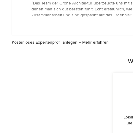
Bewertung:
“Das Team der Gröne Architektur überzeugte uns mit se
5
denen man sich gut beraten fühlt. Echt erstaunlich, wi
von
Zusammenarbeit und sind gespannt auf das Ergebnis!”
5
Sternen
Kostenloses Expertenprofil anlegen –
Mehr erfahren
W
Lokal
Bie