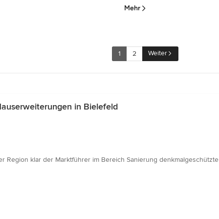
Mehr
Weiter
1
2
auserweiterungen in Bielefeld
er Region klar der Marktführer im Bereich Sanierung denkmalgeschützt