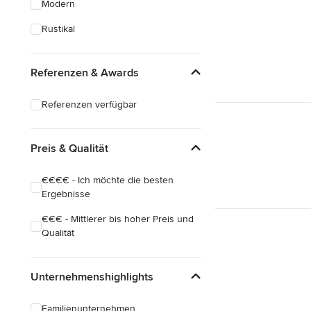
Modern
Hauserweiterungen
Rustikal
Hausbau
Referenzen & Awards
Alle anzeigen
Referenzen verfügbar
Preis & Qualität
€€€€ - Ich möchte die besten
Ergebnisse
€€€ - Mittlerer bis hoher Preis und
Qualität
Unternehmenshighlights
Familienunternehmen