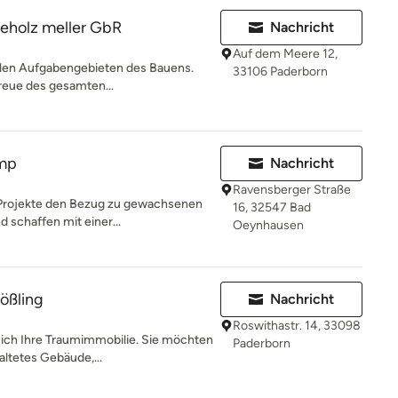
eholz meller GbR
Nachricht
Auf dem Meere 12,
allen Aufgabengebieten des Bauens.
33106 Paderborn
reue des gesamten...
amp
Nachricht
Ravensberger Straße
r Projekte den Bezug zu gewachsenen
16, 32547 Bad
 schaffen mit einer...
Oeynhausen
ößling
Nachricht
Roswithastr. 14, 33098
sich Ihre Traumimmobilie. Sie möchten
Paderborn
altetes Gebäude,...