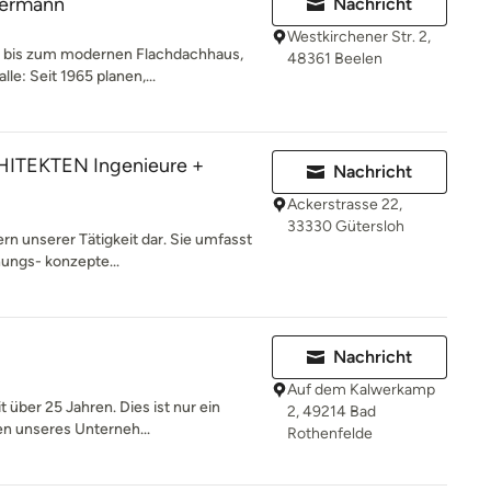
kermann
Nachricht
Westkirchener Str. 2,
h bis zum modernen Flachdachhaus,
48361 Beelen
e: Seit 1965 planen,...
TEKTEN Ingenieure +
Nachricht
Ackerstrasse 22,
33330 Gütersloh
rn unserer Tätigkeit dar. Sie umfasst
ungs- konzepte...
Nachricht
Auf dem Kalwerkamp
t über 25 Jahren. Dies ist nur ein
2, 49214 Bad
n unseres Unterneh...
Rothenfelde