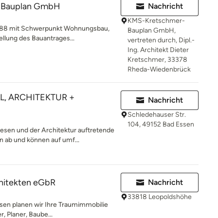
-Bauplan GmbH
Nachricht
KMS-Kretschmer-
 1988 mit Schwerpunkt Wohnungsbau,
Bauplan GmbH,
llung des Bauantrages...
vertreten durch, Dipl.-
Ing. Architekt Dieter
Kretschmer, 33378
Rheda-Wiedenbrück
L, ARCHITEKTUR +
Nachricht
Schledehauser Str.
104, 49152 Bad Essen
esen und der Architektur auftretende
ab und können auf umf...
chitekten eGbR
Nachricht
33818 Leopoldshöhe
issen planen wir Ihre Traumimmobilie
, Planer, Baube...