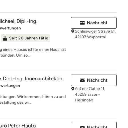
chael, Dipl.-Ing.
Nachricht
rtung: 4.6 von 5 Sternen
Bewertungen
Schleswiger Straße 61,
42107 Wuppertal
Seit 20 Jahren tätig
g eines Hauses ist für einen Haushalt
rbunden. Um so...
 Dipl.-Ing. Innenarchitektin
Nachricht
rtung: 4.8 von 5 Sternen
ewertungen
Auf der Gathe 11,
45259 Essen-
Leistungen. Wir kommen, hören zu und
Heisingen
staltung des wi...
üro Peter Hauto
Nachricht