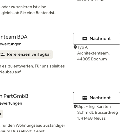
oder zu sanieren ist eine
leich, ob Sie eine Bestandsi...
tenteam BDA
Nachricht
rtung: 5 von 5 Sternen
Bewertungen
Typ A.,
Architektenteam,
Referenzen verfügbar
44805 Bochum
n es, zu entwerfen. Für uns spielt es
Neubau auf...
n PartGmbB
Nachricht
rtung: 5 von 5 Sternen
Bewertungen
Dipl. - Ing. Karsten
Schmidt, Bussardweg
n
1, 41468 Neuss
 für den Wohnungsbau zuständiger
ßraum Düsseldorf Dienst...