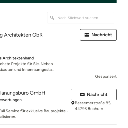
ng Architekten GbR
Nachricht
us Architektenhand
ichste Projekte für Sie. Neben
bauten und Innenraumgesta...
Gesponsert
lanungsbüro GmbH
Nachricht
rtung: 5 von 5 Sternen
Bewertungen
Bessemerstraße 85,
44793 Bochum
Full Service für exklusive Bauprojekte -
alisieren.