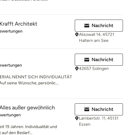
 Krafft Architekt
Nachricht
rtung: 5 von 5 Sternen
Bewertungen
Alisowall 14, 45721
Haltern am See
Nachricht
rtung: 4.9 von 5 Sternen
Bewertungen
42657 Solingen
RIAL NENNT SICH INDIVIDUALITÄT
uf seine Wünsche, persönlic...
 Alles außer gewöhnlich
Nachricht
rtung: 5 von 5 Sternen
ewertungen
Lambertstr. 11, 45131
Essen
it 19 Jahren. Individualität und
 auf den Bedarf...