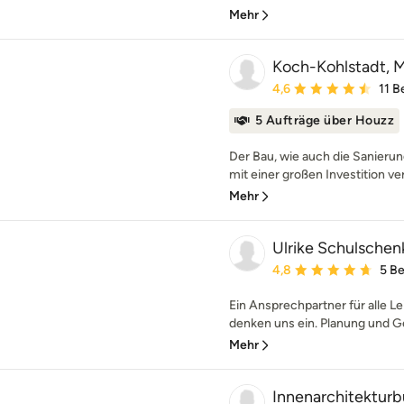
Mehr
Koch-Kohlstadt, Mi
Durchschnittliche Bewe
4,6
11 
5 Aufträge über Houzz
Der Bau, wie auch die Sanierun
mit einer großen Investition ve
Mehr
Ulrike Schulschenk
Durchschnittliche Bewe
4,8
5 B
Ein Ansprechpartner für alle 
denken uns ein. Planung und Ge
Mehr
Innenarchitekturb