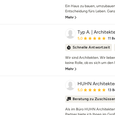
Ein Haus zu bauen, umzubauen 
Entscheidung fürs Leben. Ganz g
Mehr
Typ A. | Architek
Durchschnittliche Bewe
5,0
11 
Schnelle Antwortzeit
Wir sind Architekten. Wir liebe
keine Rolle, ob es sich um den 
Mehr
HUHN Architekte
Durchschnittliche Bewe
5,0
13 
Beratung zu Zuschüsse
Als im Büro HUHN Architekten
Partner biete ich Ihnen im Gro