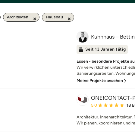
Architekten
Hausbau
Kuhnhaus – Betti
Seit 13 Jahren tätig
Essen - besondere Projekte a
Wir verwirklichen unterschiedl
Sanierungsarbeiten, Wohnungs
Meine Projekte ansehen
ONE!CONTACT-P
Durchschnittliche Bewe
5,0
18 
Architektur. Innenarchitektur. 
Wir planen, koordinieren und re