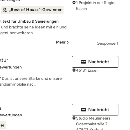
1 Projekt
in der Region
Essen
„Best of Houzz“-Gewinner
chitekt für Umbau & Sanierungen
it und brachte seine Ideen mit ein und
genüber weiteren...
Mehr
Gesponsert
ktur
Nachricht
rtung: 5 von 5 Sternen
Bewertungen
45131 Essen
 Das ist unsere Stärke und unsere
andsimmobilie nac...
s
Nachricht
rtung: 5 von 5 Sternen
Bewertungen
Studio Meuleneers,
Odenthalstraße 7,
ner
47807 Krefeld