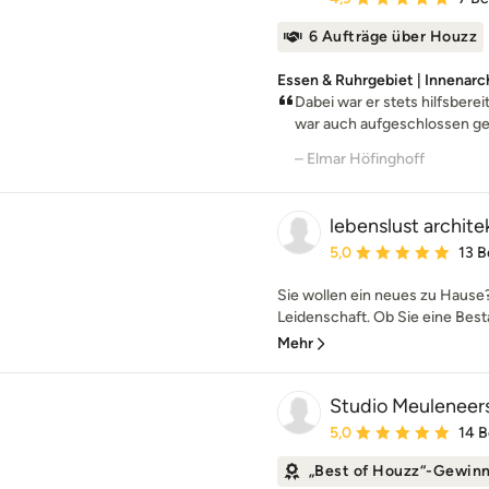
6 Aufträge über Houzz
Essen & Ruhrgebiet | Innenar
Dabei war er stets hilfsbere
war auch aufgeschlossen ge
– Elmar Höfinghoff
lebenslust archite
Durchschnittliche Bewe
5,0
13 
Sie wollen ein neues zu Hause?
Leidenschaft. Ob Sie eine Best
Mehr
Studio Meuleneer
Durchschnittliche Bewe
5,0
14 
„Best of Houzz“-Gewin