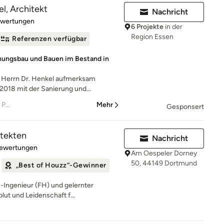
l, Architekt
Nachricht
rtung: 5 von 5 Sternen
ewertungen
6 Projekte
in der
Region Essen
Referenzen verfügbar
hnungsbau und Bauen im Bestand in
f Herrn Dr. Henkel aufmerksam
2018 mit der Sanierung und...
– Xuchitl und Hans-Joachim Pein
Mehr
Gesponsert
itekten
Nachricht
rtung: 5 von 5 Sternen
Bewertungen
Am Oespeler Dorney
50, 44149 Dortmund
„Best of Houzz“-Gewinner
-Ingenieur (FH) und gelernter
blut und Leidenschaft f...