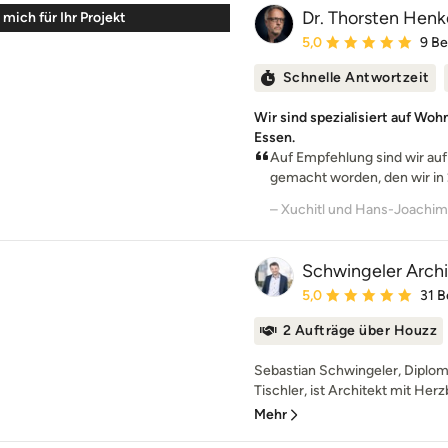
Dr. Thorsten Henke
mich für Ihr Projekt
Durchschnittliche Bewe
5,0
9 B
Schnelle Antwortzeit
Wir sind spezialisiert auf Wo
Essen.
Auf Empfehlung sind wir au
gemacht worden, den wir in 
Schwingeler Arch
Durchschnittliche Bewe
5,0
31 
2 Aufträge über Houzz
Sebastian Schwingeler, Diplom
Tischler, ist Architekt mit Herz
Mehr