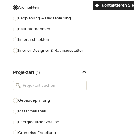
Kontaktieren Sie 
Architekten
Badplanung & Badsanierung
Bauunternehmen
Innenarchitekten
Interior Designer & Raumausstatter
Küchenplanung
Projektart (1)
Landschaftsarchitekten
Armaturen & Sanitärbedarf
Beleuchtung
Gebäudeplanung
Einbauschränke
Massivhausbau
Alle anzeigen
Energieeffizienzhäuser
Grundriss-Erstellung