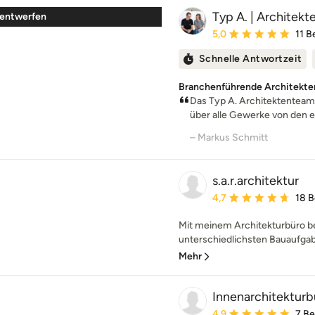
Typ A. | Architek
u entwerfen
Durchschnittliche Bewe
5,0
11 
Schnelle Antwortzeit
Branchenführende Architekten
Das Typ A. Architektenteam 
über alle Gewerke von den e
– Markus Schmitt
s.a.r.architektur
Durchschnittliche Bewe
4,7
18 
Mit meinem Architekturbüro be
unterschiedlichsten Bauaufgabe
Mehr
Innenarchitekturb
Durchschnittliche Bewe
4,9
7 B