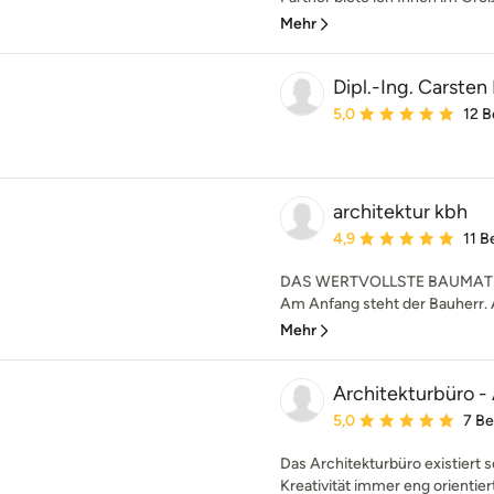
Mehr
Dipl.-Ing. Carsten
Durchschnittliche Bewe
5,0
12 
architektur kbh
Durchschnittliche Bewe
4,9
11 
DAS WERTVOLLSTE BAUMATE
Am Anfang steht der Bauherr. A
Mehr
Architekturbüro -
Durchschnittliche Bewe
5,0
7 B
Das Architekturbüro existiert se
Kreativität immer eng orientiert