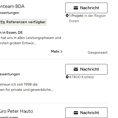
tenteam BDA
Nachricht
rtung: 5 von 5 Sternen
Bewertungen
1 Projekt
in der Region
Essen
Referenzen verfügbar
 in Essen, DE
hat uns in allen Leistungsphasen und
rsten groben Entwür...
Mehr
Gesponsert
Nachricht
rtung: 4.7 von 5 Sternen
Bewertungen
47800 Krefeld
treue ich seit 1998 die
n für private und gewerbliche...
üro Peter Hauto
Nachricht
rtung: 4.9 von 5 Sternen
ewertungen