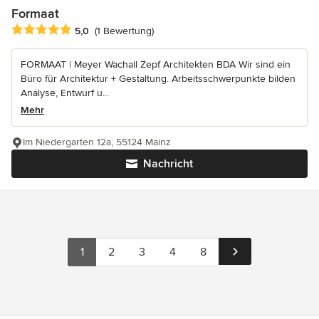
Formaat
Durchschnittliche Bewertung: 5 von 5 Sternen
5,0
(1 Bewertung)
FORMAAT | Meyer Wachall Zepf Architekten BDA Wir sind ein
Büro für Architektur + Gestaltung. Arbeitsschwerpunkte bilden
Analyse, Entwurf u...
Mehr
Im Niedergarten 12a, 55124 Mainz
Nachricht
1
2
3
4
8