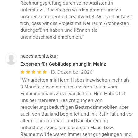
Rechnungsprüfung durch seine Assistentin
unterstützt. Rückfragen wurden prompt und zu
unserer Zufriedenheit beantwortet. Wir sind äußerst
froh, dass wir das Projekt mit Neuraum Architekten
durchgeführt haben und können sie
uneingeschränkt empfehlen.”
habes-architektur
Experten für Gebäudeplanung in Mainz
Durchschnittliche
13. Dezember 2020
Bewertung:
“Wir arbeiten mit Herrn Habes inzwischen mehr als
5
3 Monate zusammen um unseren Traum vom
von
Einfamilienhaus zu verwirklichen. Herr Habes hat
5
uns bei mehreren Besichtigungen von
Sternen
renovierungsbedürftigen Bestandsimmobilen aber
auch von Bauland begleitet und mit Rat / Tat und vor
allem sehr guter Vor- und Nachbereitung
unterstützt. Vor allem die ersten Haus- bzw.
Raumentwürfe waren immer sehr gut gelungen und