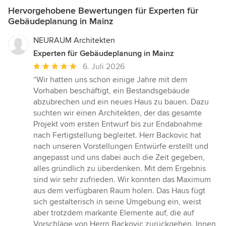
Hervorgehobene Bewertungen für Experten für
Gebäudeplanung in Mainz
NEURAUM Architekten
Experten für Gebäudeplanung in Mainz
Durchschnittliche
6. Juli 2026
Bewertung:
“Wir hatten uns schon einige Jahre mit dem
5
Vorhaben beschäftigt, ein Bestandsgebäude
von
abzubrechen und ein neues Haus zu bauen. Dazu
5
suchten wir einen Architekten, der das gesamte
Sternen
Projekt vom ersten Entwurf bis zur Endabnahme
nach Fertigstellung begleitet. Herr Backovic hat
nach unseren Vorstellungen Entwürfe erstellt und
angepasst und uns dabei auch die Zeit gegeben,
alles gründlich zu überdenken. Mit dem Ergebnis
sind wir sehr zufrieden. Wir konnten das Maximum
aus dem verfügbaren Raum holen. Das Haus fügt
sich gestalterisch in seine Umgebung ein, weist
aber trotzdem markante Elemente auf, die auf
Vorschläge von Herrn Backovic zurückgehen. Innen