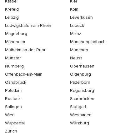
Kassel
Kiel
Krefeld
Köln
Leipzig
Leverkusen
Ludwigshafen-am-Rhein
Lübeck
Magdeburg
Mainz
Mannheim
Mönchen­gladbach
Mülheim-an-der-Ruhr
München
Münster
Neuss
Nürnberg
Oberhausen
Offenbach-am-Main
Oldenburg
Osnabrück
Paderborn
Potsdam
Regensburg
Rostock
Saarbrücken
Solingen
Stuttgart
Wien
Wiesbaden
Wuppertal
Würzburg
Zürich