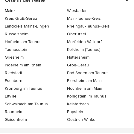
Orte in der Nähe
Mainz
Wiesbaden
Kreis Groß-Gerau
Main-Taunus-Kreis
Landkreis Mainz-Bingen
Rheingau-Taunus-Kreis
Rüsselsheim
Oberursel
Hofheim am Taunus
Mörfelden-Walldorf
Taunusstein
Kelkheim (Taunus)
Griesheim
Hattersheim
Ingelheim am Rhein
Groß-Gerau
Riedstadt
Bad Soden am Taunus
Eschborn
Flörsheim am Main
Kronberg im Taunus
Hochheim am Main
Eltville
Königstein im Taunus
Schwalbach am Taunus
Kelsterbach
Raunheim
Eppstein
Geisenheim
Oestrich-Winkel