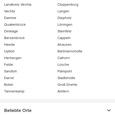
Landkreis Vechta
Cloppenburg
Vechta
Langen
Damme
Diepholz
Quakenbrück
Löningen
Dinklage
Steinfeld
Bersenbrück
Cappeln
Heede
Ahausen
Uptloh
Bartmannsholte
Herbergen
Calhorn
Felde
Lüsche
Sandloh
Palmpohl
Darrel
Stadtsholte
Bokel
Groß Drehle
Tannenkamp
Amtern
Beliebte Orte