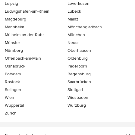
Leipzig
Leverkusen
Ludwigshafen-am-Rhein
Lübeck
Magdeburg
Mainz
Mannheim
Mönchen­gladbach
Mülheim-an-der-Ruhr
München
Münster
Neuss
Nürnberg
Oberhausen
Offenbach-am-Main
Oldenburg
Osnabrück
Paderborn
Potsdam
Regensburg
Rostock
Saarbrücken
Solingen
Stuttgart
Wien
Wiesbaden
Wuppertal
Würzburg
Zürich