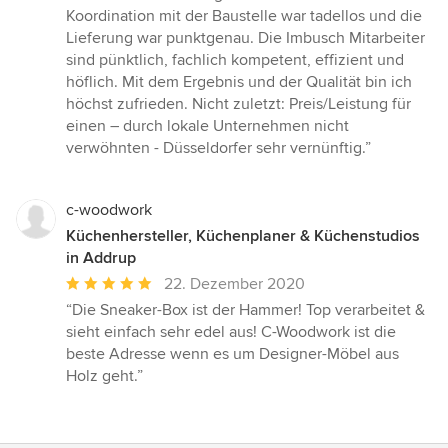
Koordination mit der Baustelle war tadellos und die
Lieferung war punktgenau. Die Imbusch Mitarbeiter
sind pünktlich, fachlich kompetent, effizient und
höflich. Mit dem Ergebnis und der Qualität bin ich
höchst zufrieden. Nicht zuletzt: Preis/Leistung für
einen – durch lokale Unternehmen nicht
verwöhnten - Düsseldorfer sehr vernünftig.”
c-woodwork
Küchenhersteller, Küchenplaner & Küchenstudios
in Addrup
Durchschnittliche
22. Dezember 2020
Bewertung:
“Die Sneaker-Box ist der Hammer! Top verarbeitet &
5
sieht einfach sehr edel aus! C-Woodwork ist die
von
beste Adresse wenn es um Designer-Möbel aus
5
Holz geht.”
Sternen