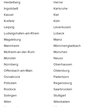
Heidelberg
Herne
Ingolstadt
Karlsruhe
Kassel
Kiel
Krefeld
Köln
Leipzig
Leverkusen
Ludwigshafen-am-Rhein
Lübeck
Magdeburg
Mainz
Mannheim
Mönchen­gladbach
Mülheim-an-der-Ruhr
München
Münster
Neuss
Nürnberg
Oberhausen
Offenbach-am-Main
Oldenburg
Osnabrück
Paderborn
Potsdam
Regensburg
Rostock
Saarbrücken
Solingen
Stuttgart
Wien
Wiesbaden