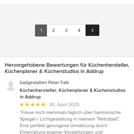
1
2
3
4
Hervorgehobene Bewertungen für Küchenhersteller,
Küchenplaner & Küchenstudios in Addrup
badgestalten Peter Falk
Küchenhersteller, Küchenplaner & Küchenstudios
in Addrup
Durchschnittliche
30. April 2025
Bewertung:
“Freue mich mehrmals täglich über harmonische
5
Spiegel-/ Lichtgestaltung in meinem "Retrobad".
von
Eine perfekt gelungene Umsetzung durch
5
Entwicklung eigener Vorstellungen und