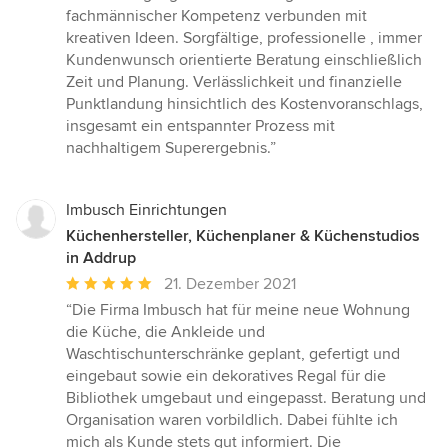
Sternen
fachmännischer Kompetenz verbunden mit
kreativen Ideen. Sorgfältige, professionelle , immer
Kundenwunsch orientierte Beratung einschließlich
Zeit und Planung. Verlässlichkeit und finanzielle
Punktlandung hinsichtlich des Kostenvoranschlags,
insgesamt ein entspannter Prozess mit
nachhaltigem Superergebnis.”
Imbusch Einrichtungen
Küchenhersteller, Küchenplaner & Küchenstudios
in Addrup
Durchschnittliche
21. Dezember 2021
Bewertung:
“Die Firma Imbusch hat für meine neue Wohnung
5
die Küche, die Ankleide und
von
Waschtischunterschränke geplant, gefertigt und
5
eingebaut sowie ein dekoratives Regal für die
Sternen
Bibliothek umgebaut und eingepasst. Beratung und
Organisation waren vorbildlich. Dabei fühlte ich
mich als Kunde stets gut informiert. Die