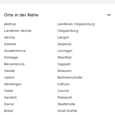
Orte in der Nähe
Addrup
Landkreis Cloppenburg
Landkreis Vechta
Cloppenburg
Vechta
Langen
Damme
Diepholz
Quakenbrück
Löningen
Dinklage
Steinfeld
Bersenbrück
Cappeln
Heede
Ahausen
Uptloh
Bartmannsholte
Herbergen
Calhorn
Felde
Lüsche
Sandloh
Palmpohl
Darrel
Stadtsholte
Bokel
Groß Drehle