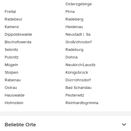
Osterzgebirge
Freital
Pirna
Radebeul
Radeberg
Kamenz
Heidenau
Dippoldiswalde
Neustadt i. Sa.
Bischofswerda
Großröhrsdorf
Sebnitz
Radeburg
Pulsnitz
Dohna
Mügeln
Neukirch/Lausitz
Stolpen
Königsbrück
Rabenau
Dürrröhrsdorf
Ostrau
Bad Schandau
Hauswalde
Pesterwitz
Hohnstein
Reinhardtsgrimma
Beliebte Orte