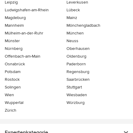
Leipzig
Leverkusen
Ludwigshafen-am-Rhein
Lübeck
Magdeburg
Mainz
Mannheim
Mönchen­gladbach
Mülheim-an-der-Ruhr
München
Münster
Neuss
Nürnberg
Oberhausen
Offenbach-am-Main
Oldenburg
Osnabrück
Paderborn
Potsdam
Regensburg
Rostock
Saarbrücken
Solingen
Stuttgart
Wien
Wiesbaden
Wuppertal
Würzburg
Zürich
Expertenkategorie