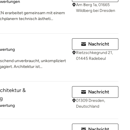
rtung: 5 von 5 Sternen
ewertungen
Am Berg 1a, 01665
Wildberg bei Dresden
N erarbeitet gemeinsam mit einem
hplanern technisch ästheti...
Nachricht
rtung: 5 von 5 Sternen
ewertung
Rietzschkegrund 21,
01445 Radebeul
chend unverbraucht, unkompliziert
iert. Architektur ist...
rchitektur &
Nachricht
ng
01309 Dresden,
rtung: 5 von 5 Sternen
ewertung
Deutschland
Nachricht