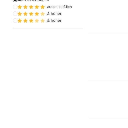
ausschließlich
Hausanbau
& höher
Hauserweiterungen
& höher
Alle anzeigen