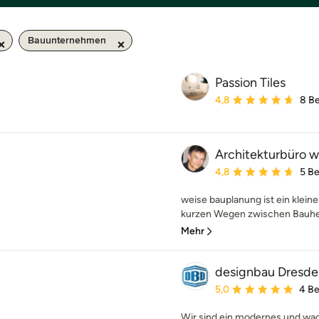
Bauunternehmen
Passion Tiles
Durchschnittliche Bewe
4,8
8 B
Architekturbüro 
Durchschnittliche Bewe
4,8
5 B
weise bauplanung ist ein klein
kurzen Wegen zwischen Bauherr
Mehr
designbau Dresd
Durchschnittliche Bewe
5,0
4 B
Wir sind ein modernes und w