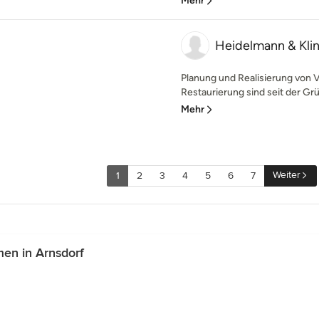
Mehr
Heidelmann & Klin
Planung und Realisierung von
Restaurierung sind seit der Grü
Mehr
Weiter
1
2
3
4
5
6
7
en in Arnsdorf