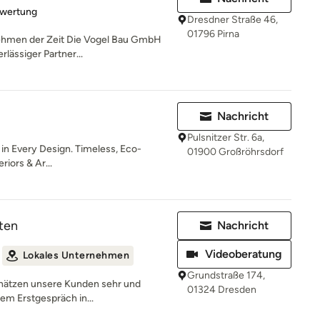
rtung: 4 von 5 Sternen
ewertung
Dresdner Straße 46,
01796 Pirna
ehmen der Zeit Die Vogel Bau GmbH
rlässiger Partner...
Nachricht
Pulsnitzer Str. 6a,
in Every Design. Timeless, Eco-
01900 Großröhrsdorf
riors & Ar...
ten
Nachricht
Videoberatung
Lokales Unternehmen
Grundstraße 174,
schätzen unsere Kunden sehr und
01324 Dresden
em Erstgespräch in...