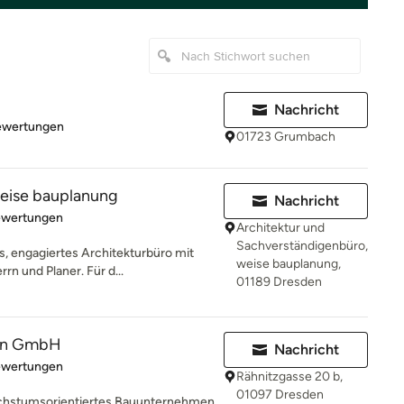
Nachricht
rtung: 4.8 von 5 Sternen
ewertungen
01723 Grumbach
weise bauplanung
Nachricht
rtung: 4.8 von 5 Sternen
ewertungen
Architektur und
Sachverständigenbüro,
es, engagiertes Architekturbüro mit
weise bauplanung,
n und Planer. Für d...
01189 Dresden
en GmbH
Nachricht
rtung: 5 von 5 Sternen
ewertungen
Rähnitzgasse 20 b,
01097 Dresden
achstumsorientiertes Bauunternehmen