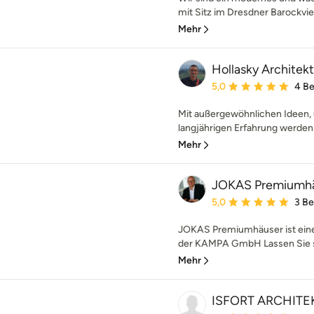
mit Sitz im Dresdner Barockvier
Mehr
Hollasky Architek
Durchschnittliche Bewe
5,0
4 B
Mit außergewöhnlichen Ideen
langjährigen Erfahrung werden w
Mehr
JOKAS Premiumh
Durchschnittliche Bewe
5,0
3 B
JOKAS Premiumhäuser ist eine
der KAMPA GmbH Lassen Sie si
Mehr
ISFORT ARCHITE