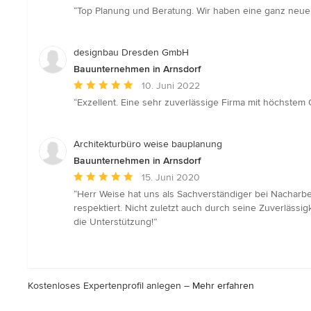
Bewertung:
“Top Planung und Beratung. Wir haben eine ganz neu
5
von
5
designbau Dresden GmbH
Sternen
Bauunternehmen in Arnsdorf
Durchschnittliche
10. Juni 2022
Bewertung:
“Exzellent. Eine sehr zuverlässige Firma mit höchstem
5
von
5
Architekturbüro weise bauplanung
Sternen
Bauunternehmen in Arnsdorf
Durchschnittliche
15. Juni 2020
Bewertung:
“Herr Weise hat uns als Sachverständiger bei Nacharbe
5
respektiert. Nicht zuletzt auch durch seine Zuverlässi
von
die Unterstützung!”
5
Sternen
Kostenloses Expertenprofil anlegen –
Mehr erfahren