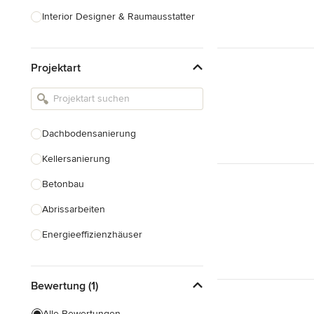
Interior Designer & Raumausstatter
Küchenplanung
Projektart
Landschaftsarchitekten
Armaturen & Sanitärbedarf
Beleuchtung
Dachbodensanierung
Einbauschränke
Kellersanierung
Alle anzeigen
Betonbau
Abrissarbeiten
Energieeffizienzhäuser
Fundamentarbeiten
Bewertung (1)
Garagenbau
Nachhaltiges Bauen
Alle Bewertungen