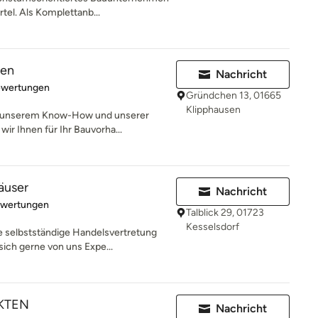
tel. Als Komplettanb...
ten
Nachricht
rtung: 5 von 5 Sternen
ewertungen
Gründchen 13, 01665
Klipphausen
, unserem Know-How und unserer
ir Ihnen für Ihr Bauvorha...
äuser
Nachricht
rtung: 5 von 5 Sternen
ewertungen
Talblick 29, 01723
Kesselsdorf
 selbstständige Handelsvertretung
ch gerne von uns Expe...
KTEN
Nachricht