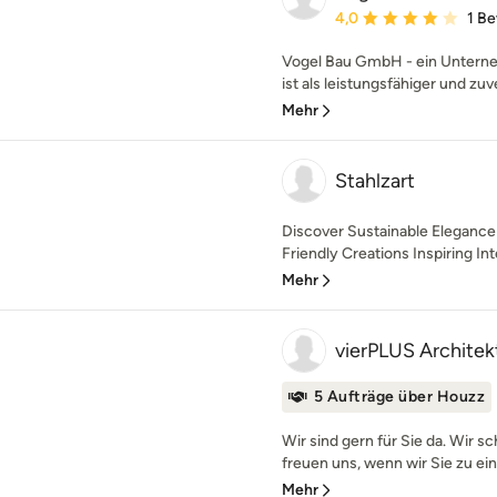
Durchschnittliche Bewe
4,0
1 B
Vogel Bau GmbH - ein Untern
ist als leistungsfähiger und zuve
Mehr
Stahlzart
Discover Sustainable Elegance 
Friendly Creations Inspiring Inte
Mehr
vierPLUS Architek
5 Aufträge über Houzz
Wir sind gern für Sie da. Wir 
freuen uns, wenn wir Sie zu ein
Mehr