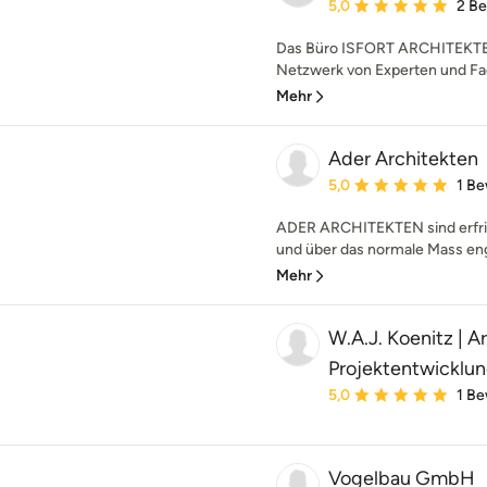
Durchschnittliche Bewe
5,0
2 B
Das Büro ISFORT ARCHITEKTE
Netzwerk von Experten und Fac
Mehr
Ader Architekten
Durchschnittliche Bewe
5,0
1 B
ADER ARCHITEKTEN sind erfris
und über das normale Mass engag
Mehr
W.A.J. Koenitz | A
Projektentwicklu
Durchschnittliche Bewe
5,0
1 B
Vogelbau GmbH