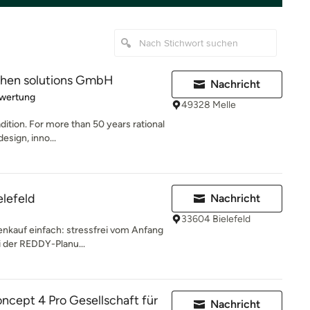
üchen solutions GmbH
Nachricht
rtung: 5 von 5 Sternen
ewertung
49328 Melle
dition. For more than 50 years rational
sign, inno...
lefeld
Nachricht
33604 Bielefeld
nkauf einfach: stressfrei vom Anfang
ei der REDDY-Planu...
cept 4 Pro Gesellschaft für
Nachricht