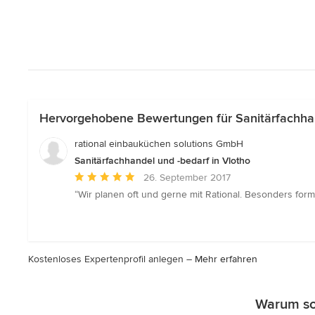
Hervorgehobene Bewertungen für Sanitärfachhan
rational einbauküchen solutions GmbH
Sanitärfachhandel und -bedarf in Vlotho
Durchschnittliche
26. September 2017
Bewertung:
“Wir planen oft und gerne mit Rational. Besonders for
5
von
5
Sternen
Kostenloses Expertenprofil anlegen –
Mehr erfahren
Warum sol