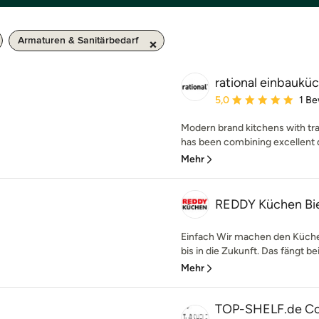
Armaturen & Sanitärbedarf
rational einbauk
Durchschnittliche Bewe
5,0
1 B
Modern brand kitchens with tra
has been combining excellent de
Mehr
REDDY Küchen Bie
Einfach Wir machen den Küche
bis in die Zukunft. Das fängt b
Mehr
TOP-SHELF.de Con