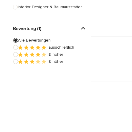
Interior Designer & Raumausstatter
Küchenplanung
Bewertung (1)
Landschaftsarchitekten
Armaturen & Sanitärbedarf
Alle Bewertungen
ausschließlich
Beleuchtung
& höher
Einbauschränke
& höher
Alle anzeigen