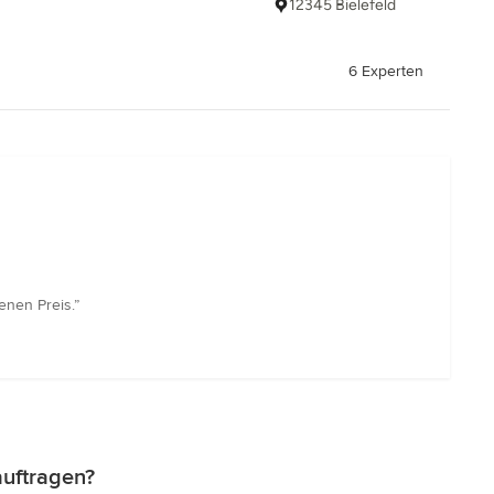
12345 Bielefeld
6 Experten
enen Preis.”
auftragen?