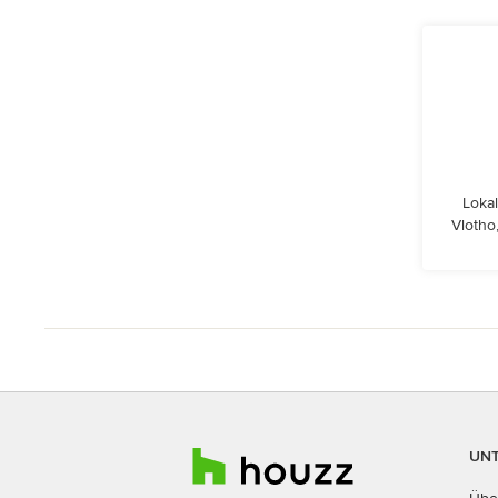
Lokal
Vlotho
UN