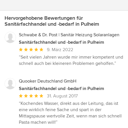
Hervorgehobene Bewertungen für
Sanitärfachhandel und -bedarf in Pulheim
Schwabe & Dr. Post | Sanitär Heizung Solaranlagen
Sanitärfachhandel und -bedarf in Pulheim
Durchschnittliche
9. März 2022
Bewertung:
“Seit vielen Jahren wurde mir immer kompetent und
5
schnell auch bei kleineren Problemen geholfen.”
von
5
Sternen
Quooker Deutschland GmbH
Sanitärfachhandel und -bedarf in Pulheim
Durchschnittliche
31. August 2017
Bewertung:
“Kochendes Wasser, direkt aus der Leitung, das ist
5
eine wirklich feine Sache und spart in der
von
Mittagspause wertvolle Zeit, wenn man sich schnell
5
Pasta machen will!”
Sternen