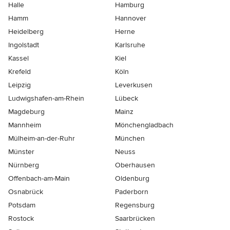
Halle
Hamburg
Hamm
Hannover
Heidelberg
Herne
Ingolstadt
Karlsruhe
Kassel
Kiel
Krefeld
Köln
Leipzig
Leverkusen
Ludwigshafen-am-Rhein
Lübeck
Magdeburg
Mainz
Mannheim
Mönchen­gladbach
Mülheim-an-der-Ruhr
München
Münster
Neuss
Nürnberg
Oberhausen
Offenbach-am-Main
Oldenburg
Osnabrück
Paderborn
Potsdam
Regensburg
Rostock
Saarbrücken