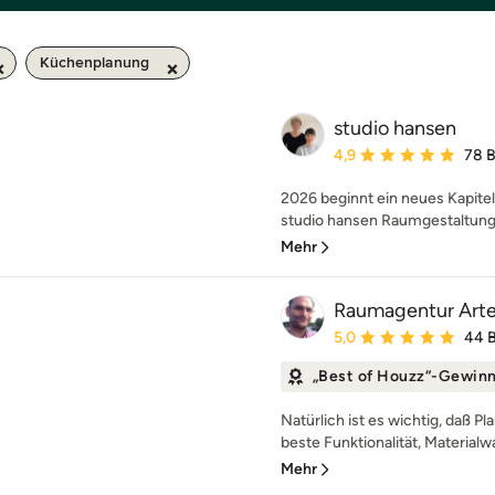
Küchenplanung
studio hansen
Durchschnittliche Bewe
4,9
78 
2026 beginnt ein neues Kapitel
studio hansen Raumgestaltung 
Mehr
Raumagentur Art
Durchschnittliche Bewe
5,0
44 
„Best of Houzz“-Gewin
Natürlich ist es wichtig, daß P
beste Funktionalität, Materialwa
Mehr