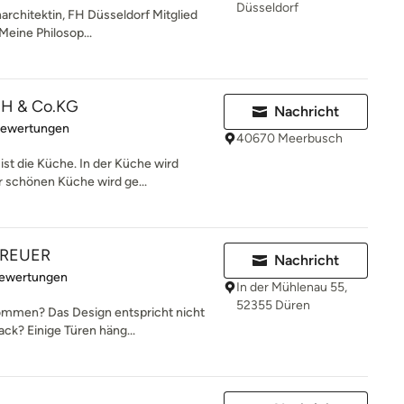
Düsseldorf
narchitektin, FH Düsseldorf Mitglied
ine Philosop...
H & Co.KG
Nachricht
rtung: 5 von 5 Sternen
Bewertungen
40670 Meerbusch
st die Küche. In der Küche wird
r schönen Küche wird ge...
REUER
Nachricht
rtung: 5 von 5 Sternen
Bewertungen
In der Mühlenau 55,
52355 Düren
ekommen? Das Design entspricht nicht
k? Einige Türen häng...