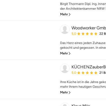
Birgit Thormann Dipl. Ing. Inne
der Architektenkammer NRW Me
Mehr
Woodworker Gmb
Durchschnittliche Bewe
5,0
22 
Das Herz eines jeden Zuhause i
gekocht und gegessen. In eine
Mehr
KÜCHENZauberB
Durchschnittliche Bewe
5,0
21 
Ihre Küche ist in die Jahre g
mehr Ihrem heutigen Geschmac
Mehr