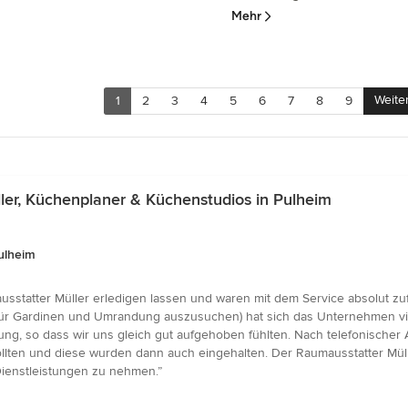
Mehr
Weite
1
2
3
4
5
6
7
8
9
er, Küchenplaner & Küchenstudios in Pulheim
ulheim
sstatter Müller erledigen lassen und waren mit dem Service absolut zuf
ür Gardinen und Umrandung auszusuchen) hat sich das Unternehmen viel
tung, so dass wir uns gleich gut aufgehoben fühlten. Nach telefonische
 sollten und diese wurden dann auch eingehalten. Der Raumausstatter Mül
ienstleistungen zu nehmen.”