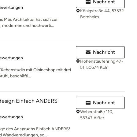
Nachricht
rtung: 4.9 von 5 Sternen
Bewertungen
Königstraße 44, 53332
Bornheim
s Mäs Architektur hat sich zur
, modernen und hochwerti...
Nachricht
rtung: 4.9 von 5 Sternen
Bewertungen
Hohenstaufenring 47-
51, 50674 Köln
Küchenstudio mit Olnineshop mit drei
rühl, beschäfti...
design Einfach ANDERS
Nachricht
Weberstraße 110,
rtung: 5 von 5 Sternen
Bewertungen
53347 Alfter
rage des Anspruchs Einfach ANDERS!
d Wandveredlungen, so...