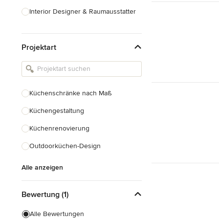
Interior Designer & Raumausstatter
Küchenplanung
Projektart
Landschaftsarchitekten
Armaturen & Sanitärbedarf
Beleuchtung
Küchenschränke nach Maß
Einbauschränke
Küchengestaltung
Alle anzeigen
Küchenrenovierung
Outdoorküchen-Design
Alle anzeigen
Bewertung (1)
Alle Bewertungen