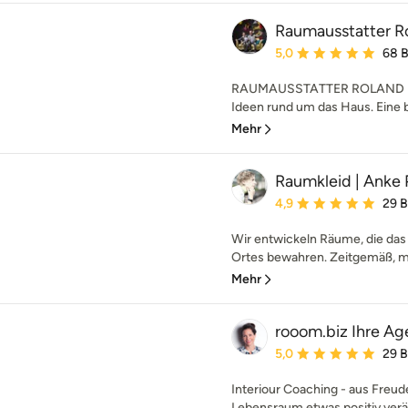
Raumausstatter Ro
Durchschnittliche Bewe
5,0
68 
RAUMAUSSTATTER ROLAND MÜLLE
Ideen rund um das Haus. Eine b
Mehr
Raumkleid | Anke 
Durchschnittliche Bewe
4,9
29 
Wir entwickeln Räume, die das 
Ortes bewahren. Zeitgemäß, mo
Mehr
rooom.biz Ihre Ag
Durchschnittliche Bewe
5,0
29 
Interiour Coaching - aus Freud
Lebensraum etwas positiv verä