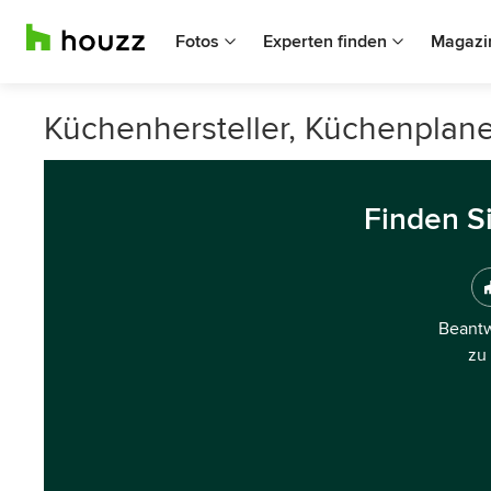
Fotos
Experten finden
Magazi
Küchenhersteller, Küchenplane
Finden S
Beantw
zu