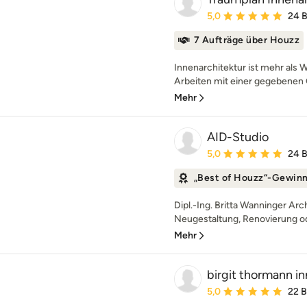
Durchschnittliche Bewe
5,0
24 
7 Aufträge über Houzz
Innenarchitektur ist mehr als 
Arbeiten mit einer gegebenen 
Mehr
AID-Studio
Durchschnittliche Bewe
5,0
24 
„Best of Houzz“-Gewin
Dipl.-Ing. Britta Wanninger Arc
Neugestaltung, Renovierung o
Mehr
birgit thormann i
Durchschnittliche Bewe
5,0
22 