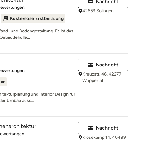
Nachricht
rtung: 5 von 5 Sternen
Bewertungen
42653 Solingen
Kostenlose Erstberatung
Wand- und Bodengestaltung. Es ist das
Gebäudehülle...
Nachricht
rtung: 5 von 5 Sternen
Bewertungen
Kreuzstr. 46, 42277
Wuppertal
ner
hitekturplanung und Interior Design für
der Umbau auss...
nnenarchitektur
Nachricht
rtung: 5 von 5 Sternen
Bewertungen
Klosekamp 14, 40489