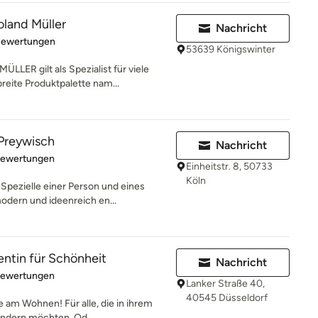
land Müller
Nachricht
rtung: 5 von 5 Sternen
Bewertungen
53639 Königswinter
R gilt als Spezialist für viele
reite Produktpalette nam...
Preywisch
Nachricht
rtung: 4.9 von 5 Sternen
Bewertungen
Einheitstr. 8, 50733
Köln
Spezielle einer Person und eines
dern und ideenreich en...
entin für Schönheit
Nachricht
rtung: 5 von 5 Sternen
Bewertungen
Lanker Straße 40,
40545 Düsseldorf
e am Wohnen! Für alle, die in ihrem
ndern möchten. Od...