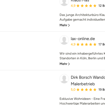
Klaus Mäs
Durchschnittliche Bewe
4,9
12 
Das junge Architekturbüro Klau
Aufgabe gemacht individuellen
Mehr
lax-online.de
Durchschnittliche Bewe
4,9
17 
Wir sind ein inhabergeführtes 
Standorten in Köln, Berlin und B
Mehr
Dirk Borsch Wand
Malerbetrieb
Durchschnittliche Bewe
5,0
19 
Exklusive Wohnideen - Eine F
Hochwertige Malerarbeiten un