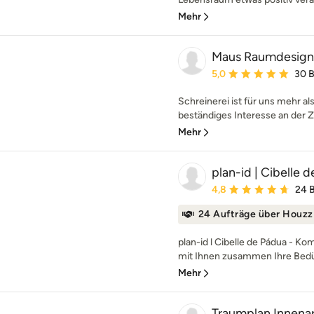
Mehr
Maus Raumdesign 
Durchschnittliche Bewe
5,0
30 
Schreinerei ist für uns mehr al
beständiges Interesse an der Z
Mehr
plan-id | Cibelle 
Durchschnittliche Bewe
4,8
24 
24 Aufträge über Houzz
plan-id l Cibelle de Pádua - K
mit Ihnen zusammen Ihre Bedü
Mehr
Traumplan Innenar