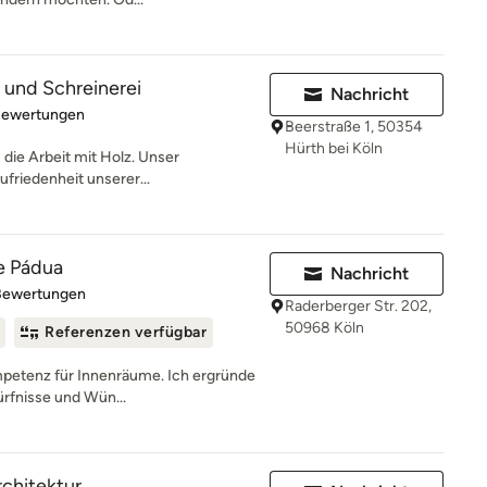
und Schreinerei
Nachricht
rtung: 5 von 5 Sternen
Bewertungen
Beerstraße 1, 50354
Hürth bei Köln
s die Arbeit mit Holz. Unser
ufriedenheit unserer...
de Pádua
Nachricht
rtung: 4.8 von 5 Sternen
Bewertungen
Raderberger Str. 202,
50968 Köln
Referenzen verfügbar
ompetenz für Innenräume. Ich ergründe
rfnisse und Wün...
chitektur