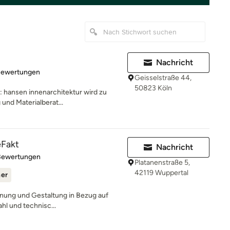
Nachricht
rtung: 4.9 von 5 Sternen
Bewertungen
Geisselstraße 44,
50823 Köln
: hansen innenarchitektur wird zu
und Materialberat...
eFakt
Nachricht
rtung: 5 von 5 Sternen
Bewertungen
Platanenstraße 5,
42119 Wuppertal
ner
lanung und Gestaltung in Bezug auf
hl und technisc...