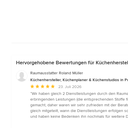
Hervorgehobene Bewertungen für Küchenherstell
Raumausstatter Roland Müller
Küchenhersteller, Küchenplaner & Küchenstudios in P
Durchschnittliche
23. Juli 2026
Bewertung:
“Wir haben gleich 2 Dienstleistungen durch den Raumau
5
erbringenden Leistungen (die entsprechenden Stoffe f
von
gemacht, daher waren wir sehr zufrieden mit der Bera
5
gleich mitgeteilt, wann die Dienstleistungen erfolgen
Sternen
und haben keine Bedenken ihn nochmals für weitere D