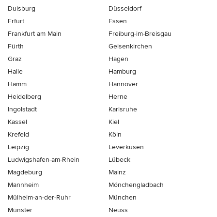
Duisburg
Düsseldorf
Erfurt
Essen
Frankfurt am Main
Freiburg-im-Breisgau
Fürth
Gelsenkirchen
Graz
Hagen
Halle
Hamburg
Hamm
Hannover
Heidelberg
Herne
Ingolstadt
Karlsruhe
Kassel
Kiel
Krefeld
Köln
Leipzig
Leverkusen
Ludwigshafen-am-Rhein
Lübeck
Magdeburg
Mainz
Mannheim
Mönchen­gladbach
Mülheim-an-der-Ruhr
München
Münster
Neuss