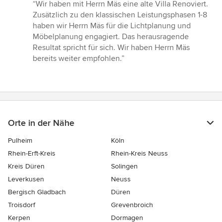
Bewertung:
“Wir haben mit Herrn Mäs eine alte Villa Renoviert.
5
Zusätzlich zu den klassischen Leistungsphasen 1-8
von
haben wir Herrn Mäs für die Lichtplanung und
5
Möbelplanung engagiert. Das herausragende
Sternen
Resultat spricht für sich. Wir haben Herrn Mäs
bereits weiter empfohlen.”
Orte in der Nähe
Pulheim
Köln
Rhein-Erft-Kreis
Rhein-Kreis Neuss
Kreis Düren
Solingen
Leverkusen
Neuss
Bergisch Gladbach
Düren
Troisdorf
Grevenbroich
Kerpen
Dormagen