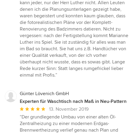
kann jeder, nur der Herr Luther nicht. Allen Leuten
denen ich die Planungsunterlagen gezeigt habe,
waren begeistert und konnten kaum glauben, dass
die fotorealistischen Pläne vor der Komplett-
Renovierung des Badzimmers datieren. Nicht zu
vergessen: nach der Fertigstellung kommt Marianne
Luther ins Spiel. Sie ist zuständig für alles was man
im Bad so braucht. Sie hat uns z.B. Handtücher von
einer Qualität verkauft, von der ich vorher
überhaupt nicht wusste, dass es sowas gibt. Lange
Rede kurzer Sinn: Statt langes rumgefrickel lieber
einmal mit Profis.”
Günter Lövenich GmbH
Experten für Waschtisch nach Maß in Neu-Pattern
Durchschnittliche
13. November 2019
Bewertung:
“Der grundlegende Umbau von einer alten Öl-
5
Zentralheizung zu einer modernen Erdgas-
von
Brennwertheizung verlief genau nach Plan und