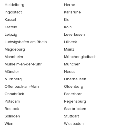
Heidelberg
Herne
Ingolstadt
Karlsruhe
Kassel
Kiel
Krefeld
Köln
Leipzig
Leverkusen
Ludwigshafen-am-Rhein
Lübeck
Magdeburg
Mainz
Mannheim
Mönchen­gladbach
Mülheim-an-der-Ruhr
München
Münster
Neuss
Nürnberg
Oberhausen
Offenbach-am-Main
Oldenburg
Osnabrück
Paderborn
Potsdam
Regensburg
Rostock
Saarbrücken
Solingen
Stuttgart
Wien
Wiesbaden