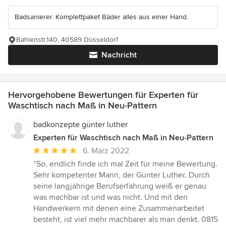
Badsanierer. Komplettpaket Bäder alles aus einer Hand.
Bahlenstr.140, 40589 Düsseldorf
Nachricht
Hervorgehobene Bewertungen für Experten für
Waschtisch nach Maß in Neu-Pattern
badkonzepte günter luther
Experten für Waschtisch nach Maß in Neu-Pattern
Durchschnittliche
6. März 2022
Bewertung:
“So, endlich finde ich mal Zeit für meine Bewertung.
5
Sehr kompetenter Mann, der Günter Luther. Durch
von
seine langjährige Berufserfahrung weiß er genau
5
was machbar ist und was nicht. Und mit den
Sternen
Handwerkern mit denen eine Zusammenarbeitet
besteht, ist viel mehr machbarer als man denkt. 0815