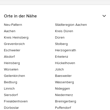
Orte in der Nähe
Neu-Pattern
Städteregion Aachen
Aachen
Kreis Düren
Kreis Heinsberg
Düren
Grevenbroich
Stolberg
Eschweiler
Herzogenrath
Alsdorf
Erkelenz
Heinsberg
Hückelhoven
Würselen
Jülich
Geilenkirchen
Baesweiler
Bedburg
Wassenberg
Linnich
Nideggen
Siersdorf
Niedermerz
Freialdenhoven
Breinigerberg
Dürboslar
Puffendorf