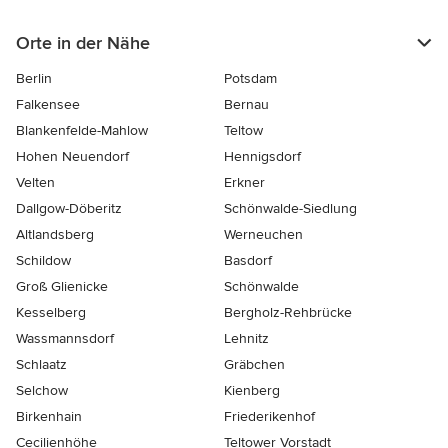
Orte in der Nähe
Berlin
Potsdam
Falkensee
Bernau
Blankenfelde-Mahlow
Teltow
Hohen Neuendorf
Hennigsdorf
Velten
Erkner
Dallgow-Döberitz
Schönwalde-Siedlung
Altlandsberg
Werneuchen
Schildow
Basdorf
Groß Glienicke
Schönwalde
Kesselberg
Bergholz-Rehbrücke
Wassmannsdorf
Lehnitz
Schlaatz
Gräbchen
Selchow
Kienberg
Birkenhain
Friederikenhof
Cecilienhöhe
Teltower Vorstadt