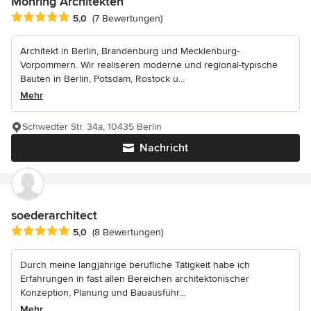
Möhring Architekten
Durchschnittliche Bewertung: 5 von 5 Sternen
5,0
(7 Bewertungen)
Architekt in Berlin, Brandenburg und Mecklenburg-
Vorpommern. Wir realiseren moderne und regional-typische
Bauten in Berlin, Potsdam, Rostock u...
Mehr
Schwedter Str. 34a, 10435 Berlin
Nachricht
soederarchitect
Durchschnittliche Bewertung: 5 von 5 Sternen
5,0
(8 Bewertungen)
Durch meine langjährige berufliche Tätigkeit habe ich
Erfahrungen in fast allen Bereichen architektonischer
Konzeption, Planung und Bauausführ...
Mehr