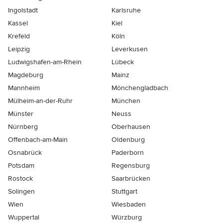
Ingolstadt
Karlsruhe
Kassel
Kiel
Krefeld
Köln
Leipzig
Leverkusen
Ludwigshafen-am-Rhein
Lübeck
Magdeburg
Mainz
Mannheim
Mönchen­gladbach
Mülheim-an-der-Ruhr
München
Münster
Neuss
Nürnberg
Oberhausen
Offenbach-am-Main
Oldenburg
Osnabrück
Paderborn
Potsdam
Regensburg
Rostock
Saarbrücken
Solingen
Stuttgart
Wien
Wiesbaden
Wuppertal
Würzburg