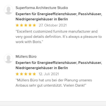
Superforma Architecture Studio
Experten für Energieeffizienzhäuser, Passivhäuser,
Niedrigenergiehäuser in Berlin
Durchschnittliche
27. Oktober 2021
Bewertung:
“Excellent customized furniture manufacturer and
5
very good details definition. It´s always a pleasure to
von
work with Boris.”
5
Sternen
Müllers Büro
Experten für Energieeffizienzhäuser, Passivhäuser,
Niedrigenergiehäuser in Berlin
Durchschnittliche
12. Juli 2021
Bewertung:
“Müllers Büro hat uns bei der Planung unseres
5
Anbaus sehr gut unterstützt. Vielen Dank!”
von
5
Sternen