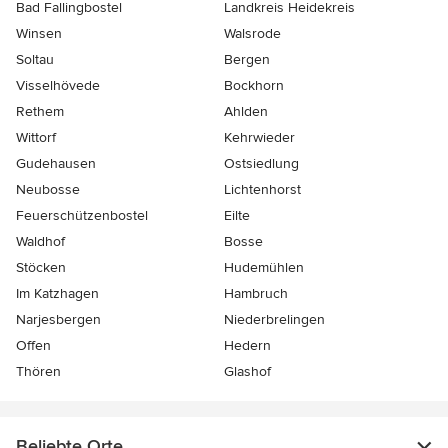
Bad Fallingbostel
Landkreis Heidekreis
Winsen
Walsrode
Soltau
Bergen
Visselhövede
Bockhorn
Rethem
Ahlden
Wittorf
Kehrwieder
Gudehausen
Ostsiedlung
Neubosse
Lichtenhorst
Feuerschützenbostel
Eilte
Waldhof
Bosse
Stöcken
Hudemühlen
Im Katzhagen
Hambruch
Narjesbergen
Niederbrelingen
Offen
Hedern
Thören
Glashof
Beliebte Orte