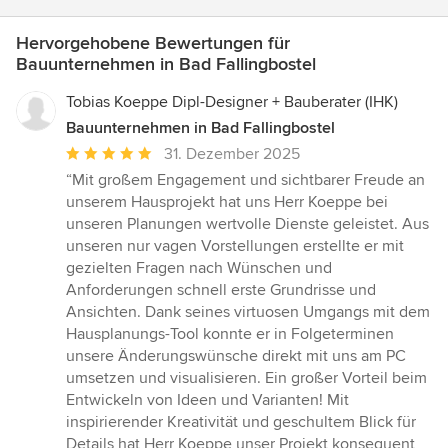
Hervorgehobene Bewertungen für
Bauunternehmen in Bad Fallingbostel
Tobias Koeppe Dipl-Designer + Bauberater (IHK)
Bauunternehmen in Bad Fallingbostel
Durchschnittliche
31. Dezember 2025
Bewertung:
“Mit großem Engagement und sichtbarer Freude an
5
unserem Hausprojekt hat uns Herr Koeppe bei
von
unseren Planungen wertvolle Dienste geleistet. Aus
5
unseren nur vagen Vorstellungen erstellte er mit
Sternen
gezielten Fragen nach Wünschen und
Anforderungen schnell erste Grundrisse und
Ansichten. Dank seines virtuosen Umgangs mit dem
Hausplanungs-Tool konnte er in Folgeterminen
unsere Änderungswünsche direkt mit uns am PC
umsetzen und visualisieren. Ein großer Vorteil beim
Entwickeln von Ideen und Varianten! Mit
inspirierender Kreativität und geschultem Blick für
Details hat Herr Koeppe unser Projekt konsequent