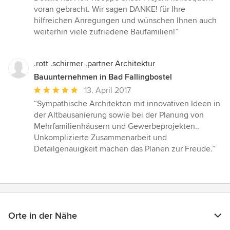
voran gebracht. Wir sagen DANKE! für Ihre
hilfreichen Anregungen und wünschen Ihnen auch
weiterhin viele zufriedene Baufamilien!”
.rott .schirmer .partner Architektur
Bauunternehmen in Bad Fallingbostel
Durchschnittliche
13. April 2017
Bewertung:
“Sympathische Architekten mit innovativen Ideen in
5
der Altbausanierung sowie bei der Planung von
von
Mehrfamilienhäusern und Gewerbeprojekten..
5
Unkomplizierte Zusammenarbeit und
Sternen
Detailgenauigkeit machen das Planen zur Freude.”
Orte in der Nähe