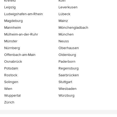
Krefeld
Köln
Leipzig
Leverkusen
Ludwigshafen-am-Rhein
Lübeck
Magdeburg
Mainz
Mannheim
Mönchen­gladbach
Mülheim-an-der-Ruhr
München
Münster
Neuss
Nürnberg
Oberhausen
Offenbach-am-Main
Oldenburg
Osnabrück
Paderborn
Potsdam
Regensburg
Rostock
Saarbrücken
Solingen
Stuttgart
Wien
Wiesbaden
Wuppertal
Würzburg
Zürich