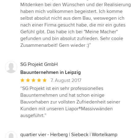
5
Mitdenken bei den Wünschen und der Realisierung
Sternen
haben mich vollkommen begeistert. Ich komme
selbst absolut nicht aus dem Bau, weswegen ich
nach einer Firma gesucht habe, die mir ein gutes
Gefühl gibt. Das habe ich bei "Meine Macher"
gefunden und bin absolut zufrieden. Sehr coole
Zusammenarbeit! Gern wieder :)”
SG Projekt GmbH
Bauunternehmen in Leipzig
Durchschnittliche
7. August 2017
Bewertung:
“SG Projekt ist ein sehr professionelles
5
Bauunternehmen und hat schon einige
von
Bauvorhaben zur vollsten Zufriedenheit seiner
5
Kunden mit unseren Liapor®Massivwänden
Sternen
ausgeführt.”
quartier vier - Herberg | Siebeck | Wortelkamp