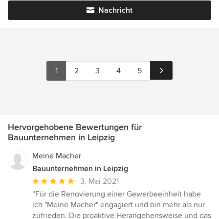
Nachricht
1
2
3
4
5
Hervorgehobene Bewertungen für
Bauunternehmen in Leipzig
Meine Macher
Bauunternehmen in Leipzig
Durchschnittliche
3. Mai 2021
Bewertung:
“Für die Renovierung einer Gewerbeeinheit habe
5
ich "Meine Macher" engagiert und bin mehr als nur
von
zufrieden. Die proaktive Herangehensweise und das