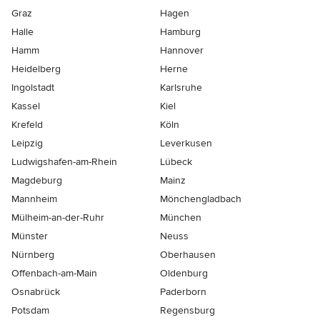
Graz
Hagen
Halle
Hamburg
Hamm
Hannover
Heidelberg
Herne
Ingolstadt
Karlsruhe
Kassel
Kiel
Krefeld
Köln
Leipzig
Leverkusen
Ludwigshafen-am-Rhein
Lübeck
Magdeburg
Mainz
Mannheim
Mönchen­gladbach
Mülheim-an-der-Ruhr
München
Münster
Neuss
Nürnberg
Oberhausen
Offenbach-am-Main
Oldenburg
Osnabrück
Paderborn
Potsdam
Regensburg