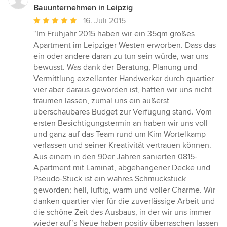
Bauunternehmen in Leipzig
Durchschnittliche
16. Juli 2015
Bewertung:
“Im Frühjahr 2015 haben wir ein 35qm großes
5
Apartment im Leipziger Westen erworben. Dass das
von
ein oder andere daran zu tun sein würde, war uns
5
bewusst. Was dank der Beratung, Planung und
Sternen
Vermittlung exzellenter Handwerker durch quartier
vier aber daraus geworden ist, hätten wir uns nicht
träumen lassen, zumal uns ein äußerst
überschaubares Budget zur Verfügung stand. Vom
ersten Besichtigungstermin an haben wir uns voll
und ganz auf das Team rund um Kim Wortelkamp
verlassen und seiner Kreativität vertrauen können.
Aus einem in den 90er Jahren sanierten 0815-
Apartment mit Laminat, abgehangener Decke und
Pseudo-Stuck ist ein wahres Schmuckstück
geworden; hell, luftig, warm und voller Charme. Wir
danken quartier vier für die zuverlässige Arbeit und
die schöne Zeit des Ausbaus, in der wir uns immer
wieder auf’s Neue haben positiv überraschen lassen