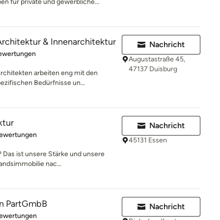
n für private und gewerbliche...
rchitektur & Innenarchitektur
Nachricht
rtung: 5 von 5 Sternen
Bewertungen
Augustastraße 45,
47137 Duisburg
rchitekten arbeiten eng mit den
ifischen Bedürfnisse un...
ktur
Nachricht
rtung: 5 von 5 Sternen
Bewertungen
45131 Essen
 Das ist unsere Stärke und unsere
andsimmobilie nac...
n PartGmbB
Nachricht
rtung: 5 von 5 Sternen
Bewertungen