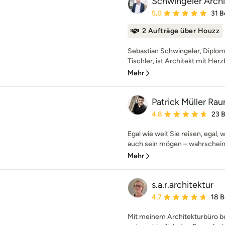
Schwingeler Arch
Durchschnittliche Bewe
5,0
31 
2 Aufträge über Houzz
Sebastian Schwingeler, Diplom
Tischler, ist Architekt mit Herz
Mehr
Patrick Müller R
Durchschnittliche Bewe
4,8
23 
Egal wie weit Sie reisen, egal, 
auch sein mögen – wahrscheinli
Mehr
s.a.r.architektur
Durchschnittliche Bewe
4,7
18 
Mit meinem Architekturbüro be