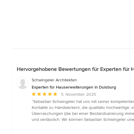
Hervorgehobene Bewertungen für Experten für H
Schwingeler Architekten
Experten für Hauserweiterungen in Duisburg
Durchschnittliche
5. November 2025
Bewertung:
“Sebastian Schwingeler hat uns mit seiner kompetenten
5
Kontakte zu Handwerkern, die qualitativ hochwertige, v
von
Überraschungen (die bei einer Bestandsanierung immer
5
und verlässlich. Wir können Sebastian Schwingeler une
Sternen