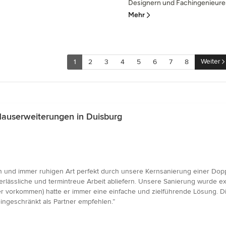
Designern und Fachingenieuren.
Mehr
Weiter
1
2
3
4
5
6
7
8
auserweiterungen in Duisburg
 und immer ruhigen Art perfekt durch unsere Kernsanierung einer Doppe
erlässliche und termintreue Arbeit abliefern. Unsere Sanierung wurde exa
 vorkommen) hatte er immer eine einfache und zielführende Lösung. Die
ingeschränkt als Partner empfehlen.”