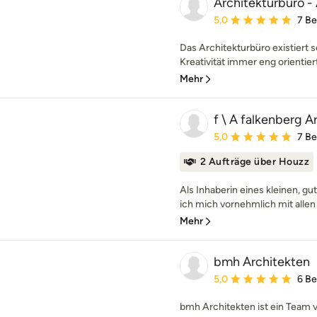
Architekturbüro -
Durchschnittliche Bewe
5,0
7 B
Das Architekturbüro existiert se
Kreativität immer eng orientiert
Mehr
f \ A falkenberg A
Durchschnittliche Bewe
5,0
7 B
2 Aufträge über Houzz
Als Inhaberin eines kleinen, g
ich mich vornehmlich mit allen 
Mehr
bmh Architekten
Durchschnittliche Bewe
5,0
6 B
bmh Architekten ist ein Team v