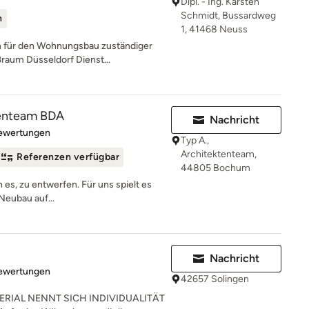
Dipl. - Ing. Karsten
Schmidt, Bussardweg
n
1, 41468 Neuss
 für den Wohnungsbau zuständiger
ßraum Düsseldorf Dienst...
tenteam BDA
Nachricht
rtung: 5 von 5 Sternen
Bewertungen
Typ A.,
Architektenteam,
Referenzen verfügbar
44805 Bochum
n es, zu entwerfen. Für uns spielt es
Neubau auf...
Nachricht
rtung: 4.9 von 5 Sternen
Bewertungen
42657 Solingen
RIAL NENNT SICH INDIVIDUALITÄT