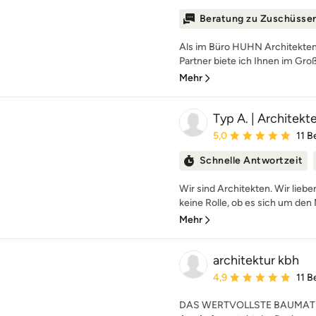
Beratung zu Zuschüsse
Als im Büro HUHN Architekten
Partner biete ich Ihnen im Gro
Mehr
Typ A. | Architek
Durchschnittliche Bewe
5,0
11 
Schnelle Antwortzeit
Wir sind Architekten. Wir liebe
keine Rolle, ob es sich um den 
Mehr
architektur kbh
Durchschnittliche Bewe
4,9
11 
DAS WERTVOLLSTE BAUMATE