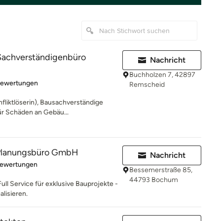
 Sachverständigenbüro
Nachricht
Buchholzen 7, 42897
rtung: 4.9 von 5 Sternen
Bewertungen
Remscheid
nfliktlöserin), Bausachverständige
ür Schäden an Gebäu...
lanungsbüro GmbH
Nachricht
rtung: 5 von 5 Sternen
Bewertungen
Bessemerstraße 85,
44793 Bochum
Full Service für exklusive Bauprojekte -
alisieren.