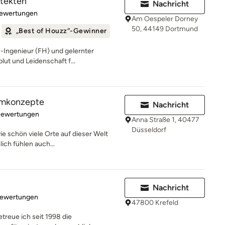
itekten
Nachricht
rtung: 5 von 5 Sternen
Bewertungen
Am Oespeler Dorney
50, 44149 Dortmund
„Best of Houzz“-Gewinner
-Ingenieur (FH) und gelernter
blut und Leidenschaft f...
aumkonzepte
Nachricht
rtung: 4.8 von 5 Sternen
Bewertungen
Anna Straße 1, 40477
Düsseldorf
wie schön viele Orte auf dieser Welt
ch fühlen auch...
Nachricht
rtung: 4.7 von 5 Sternen
Bewertungen
47800 Krefeld
treue ich seit 1998 die