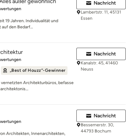
 Alles außer gewöhnlich
Nachricht
rtung: 5 von 5 Sternen
ewertungen
Lambertstr. 11, 45131
Essen
it 19 Jahren. Individualität und
 auf den Bedarf...
rchitektur
Nachricht
rtung: 5 von 5 Sternen
ewertungen
Kanalstr. 45, 41460
Neuss
„Best of Houzz“-Gewinner
ut vernetzten Architekturbüros, befasse
architektonis...
Nachricht
rtung: 5 von 5 Sternen
ewertungen
Bessemerstr. 30,
44793 Bochum
on Architekten, Innenarchitekten,