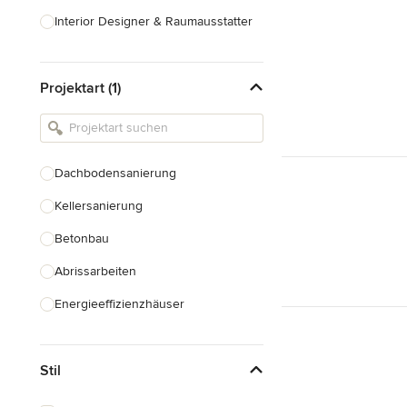
Interior Designer & Raumausstatter
Küchenplanung
Projektart (1)
Landschaftsarchitekten
Armaturen & Sanitärbedarf
Beleuchtung
Dachbodensanierung
Einbauschränke
Kellersanierung
Alle anzeigen
Betonbau
Abrissarbeiten
Energieeffizienzhäuser
Fundamentarbeiten
Stil
Garagenbau
Nachhaltiges Bauen