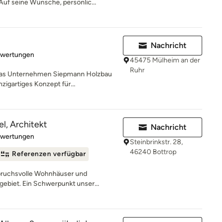
uf seine Wünsche, persönlic...
Nachricht
rtung: 4.9 von 5 Sternen
ewertungen
45475 Mülheim an der
Ruhr
 das Unternehmen Siepmann Holzbau
zigartiges Konzept für...
l, Architekt
Nachricht
rtung: 5 von 5 Sternen
ewertungen
Steinbrinkstr. 28,
46240 Bottrop
Referenzen verfügbar
spruchsvolle Wohnhäuser und
biet. Ein Schwerpunkt unser...