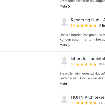
unterschiedlichsten Bauaufgabe
Mehr
Rendering Hub - A
Durchschnittliche Bewe
5,0
11 
Unsere Interior Designer und A
Kunden zusammen, um ihre spez
Mehr
lebenslust archite
Durchschnittliche Bewe
5,0
13 
Sie wollen ein neues zu Hause?
Leidenschaft. Ob Sie eine Best
Mehr
HUHN Architekte
Durchschnittliche Bewe
5,0
13 