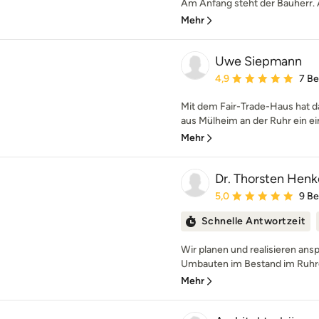
Am Anfang steht der Bauherr. A
Mehr
Uwe Siepmann
Durchschnittliche Bewe
4,9
7 B
Mit dem Fair-Trade-Haus hat
aus Mülheim an der Ruhr ein ein
Mehr
Dr. Thorsten Henke
Durchschnittliche Bewe
5,0
9 B
Schnelle Antwortzeit
Wir planen und realisieren an
Umbauten im Bestand im Ruhrge
Mehr