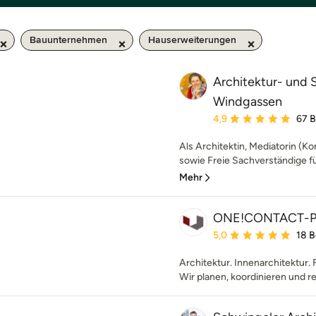
Bauunternehmen
Hauserweiterungen
Architektur- und
Windgassen
Durchschnittliche Bewe
4,9
67 
Als Architektin, Mediatorin (Ko
sowie Freie Sachverständige f
Mehr
ONE!CONTACT-P
Durchschnittliche Bewe
5,0
18 
Architektur. Innenarchitektur. 
Wir planen, koordinieren und re