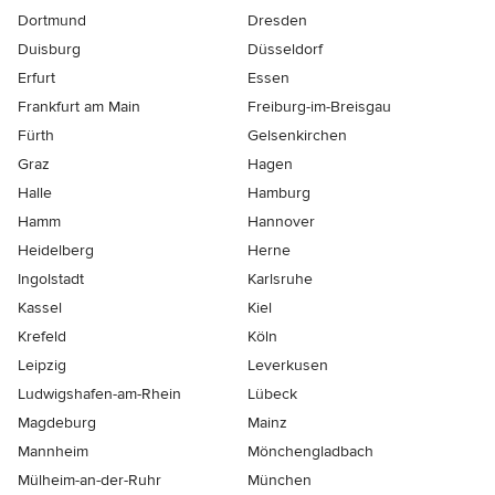
Dortmund
Dresden
Duisburg
Düsseldorf
Erfurt
Essen
Frankfurt am Main
Freiburg-im-Breisgau
Fürth
Gelsenkirchen
Graz
Hagen
Halle
Hamburg
Hamm
Hannover
Heidelberg
Herne
Ingolstadt
Karlsruhe
Kassel
Kiel
Krefeld
Köln
Leipzig
Leverkusen
Ludwigshafen-am-Rhein
Lübeck
Magdeburg
Mainz
Mannheim
Mönchen­gladbach
Mülheim-an-der-Ruhr
München