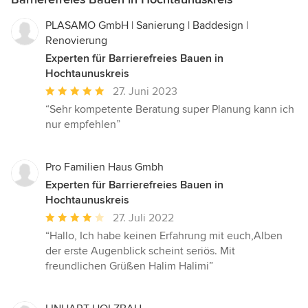
PLASAMO GmbH | Sanierung | Baddesign |
Renovierung
Experten für Barrierefreies Bauen in
Hochtaunuskreis
Durchschnittliche
27. Juni 2023
Bewertung:
“Sehr kompetente Beratung super Planung kann ich
5
nur empfehlen”
von
5
Sternen
Pro Familien Haus Gmbh
Experten für Barrierefreies Bauen in
Hochtaunuskreis
Durchschnittliche
27. Juli 2022
Bewertung:
“Hallo, Ich habe keinen Erfahrung mit euch,Alben
4
der erste Augenblick scheint seriös. Mit
von
freundlichen Grüßen Halim Halimi”
5
Sternen