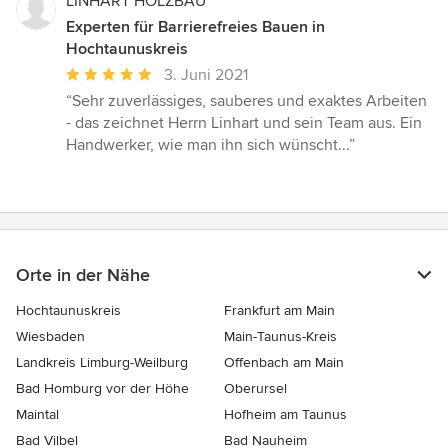
LINHART HOLZBAU
Experten für Barrierefreies Bauen in
Hochtaunuskreis
Durchschnittliche
3. Juni 2021
Bewertung:
“Sehr zuverlässiges, sauberes und exaktes Arbeiten
5
- das zeichnet Herrn Linhart und sein Team aus. Ein
von
Handwerker, wie man ihn sich wünscht...”
5
Sternen
Orte in der Nähe
Hochtaunuskreis
Frankfurt am Main
Wiesbaden
Main-Taunus-Kreis
Landkreis Limburg-Weilburg
Offenbach am Main
Bad Homburg vor der Höhe
Oberursel
Maintal
Hofheim am Taunus
Bad Vilbel
Bad Nauheim