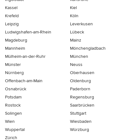
Kassel
Kiel
Krefeld
Köln
Leipzig
Leverkusen
Ludwigshafen-am-Rhein
Lübeck
Magdeburg
Mainz
Mannheim
Mönchen­gladbach
Mülheim-an-der-Ruhr
München
Münster
Neuss
Nürnberg
Oberhausen
Offenbach-am-Main
Oldenburg
Osnabrück
Paderborn
Potsdam
Regensburg
Rostock
Saarbrücken
Solingen
Stuttgart
Wien
Wiesbaden
Wuppertal
Würzburg
Zürich