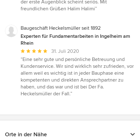
4
der erste Augenblick scheint seriös. Mit
von
freundlichen Grüßen Halim Halimi”
5
Sternen
Baugeschäft Heckelsmüller seit 1892
Experten für Fundamentarbeiten in Ingelheim am
Rhein
Durchschnittliche
31. Juli 2020
Bewertung:
“Eine sehr gute und persönliche Betreuung und
5
Kundenservice. Wir sind wirklich sehr zufrieden, vor
von
allem weil es wichtig ist in jeder Bauphase eine
5
kompetenten und direkten Ansprechpartner zu
Sternen
haben, und das war und ist bei Der Fa.
Heckelsmüller der Fall.”
Orte in der Nähe