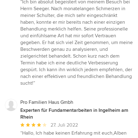
Bewertung:
“Ich bin absolut begeistert von meinem Besuch bei
5
Herrn Seeger. Nach monatelangen Schmerzen in
von
meiner Schulter, die mich sehr eingeschränkt
5
haben, konnte er mir bereits nach einer einzigen
Sternen
Behandlung merklich helfen. Seine professionelle
und einfühlsame Art hat mir sofort Vertrauen
gegeben. Er hat sich viel Zeit genommen, um meine
Beschwerden genau zu analysieren, und
zielgerichtet behandelt. Schon kurz nach dem
Termin habe ich eine deutliche Verbesserung
gespürt. Ich kann ihn wirklich jedem empfehlen, der
nach einer effektiven und freundlichen Behandlung
sucht!”
Pro Familien Haus Gmbh
Experten für Fundamentarbeiten in Ingelheim am
Rhein
Durchschnittliche
27. Juli 2022
Bewertung:
“Hallo, Ich habe keinen Erfahrung mit euch,Alben