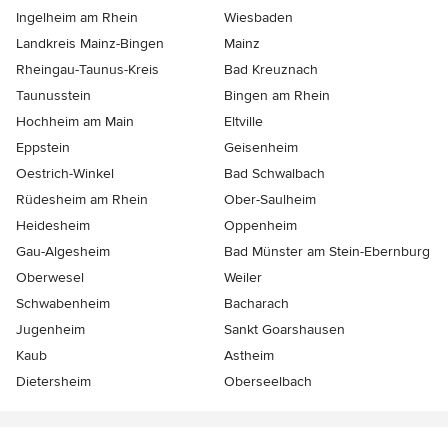
Ingelheim am Rhein
Wiesbaden
Landkreis Mainz-Bingen
Mainz
Rheingau-Taunus-Kreis
Bad Kreuznach
Taunusstein
Bingen am Rhein
Hochheim am Main
Eltville
Eppstein
Geisenheim
Oestrich-Winkel
Bad Schwalbach
Rüdesheim am Rhein
Ober-Saulheim
Heidesheim
Oppenheim
Gau-Algesheim
Bad Münster am Stein-Ebernburg
Oberwesel
Weiler
Schwabenheim
Bacharach
Jugenheim
Sankt Goarshausen
Kaub
Astheim
Dietersheim
Oberseelbach