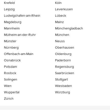
Krefeld
Köln
Leipzig
Leverkusen
Ludwigshafen-am-Rhein
Lübeck
Magdeburg
Mainz
Mannheim
Mönchen­gladbach
Mülheim-an-der-Ruhr
München
Münster
Neuss
Nürnberg
Oberhausen
Offenbach-am-Main
Oldenburg
Osnabrück
Paderborn
Potsdam
Regensburg
Rostock
Saarbrücken
Solingen
Stuttgart
Wien
Wiesbaden
Wuppertal
Würzburg
Zürich