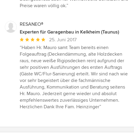
von
Preise waren völlig ok.”
5
Sternen
RESANEO®
Experten für Garagenbau in Kelkheim (Taunus)
Durchschnittliche
25. Juni 2017
Bewertung:
“Haben Hr. Mauro samt Team bereits einen
5
Folgeauftrag (Deckendämmung, alte Holzdecken
von
raus, neue weiße Rigipsdecken rein) aufgrund der
5
sehr positiven Ausführungen des ersten Auftrags
Sternen
(Gäste WC/Flur-Sanierung) erteilt. Wir sind nach wie
vor sehr begeistert über die fachmännische
Ausführung, Kommunikation und Beratung seitens
Hr. Mauro. Jederzeit gerne wieder und absolut
empfehlenswertes zuverlässiges Unternehmen.
Herzlichen Dank Ihre Fam. Heinzinger”