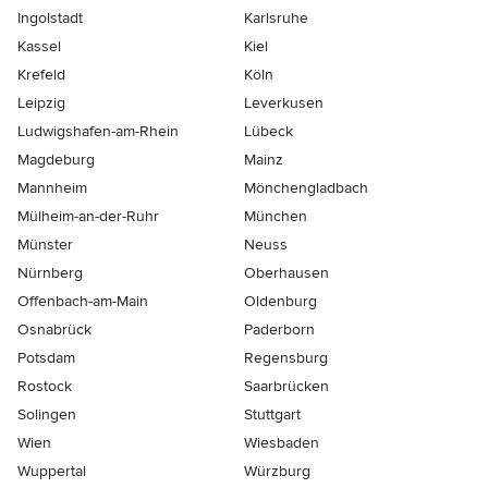
Ingolstadt
Karlsruhe
Kassel
Kiel
Krefeld
Köln
Leipzig
Leverkusen
Ludwigshafen-am-Rhein
Lübeck
Magdeburg
Mainz
Mannheim
Mönchen­gladbach
Mülheim-an-der-Ruhr
München
Münster
Neuss
Nürnberg
Oberhausen
Offenbach-am-Main
Oldenburg
Osnabrück
Paderborn
Potsdam
Regensburg
Rostock
Saarbrücken
Solingen
Stuttgart
Wien
Wiesbaden
Wuppertal
Würzburg