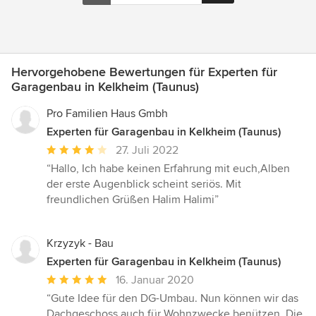
Hervorgehobene Bewertungen für Experten für
Garagenbau in Kelkheim (Taunus)
Pro Familien Haus Gmbh
Experten für Garagenbau in Kelkheim (Taunus)
Durchschnittliche
27. Juli 2022
Bewertung:
“Hallo, Ich habe keinen Erfahrung mit euch,Alben
4
der erste Augenblick scheint seriös. Mit
von
freundlichen Grüßen Halim Halimi”
5
Sternen
Krzyzyk - Bau
Experten für Garagenbau in Kelkheim (Taunus)
Durchschnittliche
16. Januar 2020
Bewertung:
“Gute Idee für den DG-Umbau. Nun können wir das
5
Dachgeschoss auch für Wohnzwecke benützen. Die