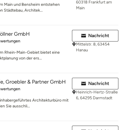
60318 Frankfurt am
 am Main und Bensheim entstehen
Main
on Städtebau, Architek...
Göllner GmbH
Nachricht
rtung: 4.8 von 5 Sternen
ewertungen
Mittelstr. 8, 63454
Hanau
im Rhein-Main-Gebiet bietet eine
ktplanung von der ers...
fe, Groebler & Partner GmbH
Nachricht
rtung: 5 von 5 Sternen
ewertungen
Heinrich-Hertz-Straße
6, 64295 Darmstadt
 inhabergeführtes Architekturbüro mit
n Sie ausschli...