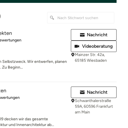
ekten
Nachricht
rtung: 4.9 von 5 Sternen
Bewertungen
Videoberatung
Mainzer Str. 42a,
65185 Wiesbaden
um Selbstzweck. Wir entwerfen, planen
. Zu Beginn...
ten
Nachricht
rtung: 5 von 5 Sternen
ewertungen
Schwanthalerstraße
59A, 60596 Frankfurt
am Main
009 decken wir das gesamte
tur und Innenarchitektur ab...