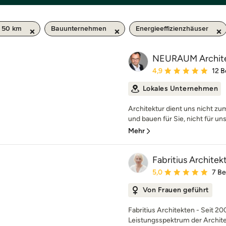
/ 50 km
Bauunternehmen
Energieeffizienzhäuser
NEURAUM Archit
Durchschnittliche Bewe
4,9
12 
Lokales Unternehmen
Architektur dient uns nicht z
und bauen für Sie, nicht für uns
Mehr
Fabritius Architek
Durchschnittliche Bewe
5,0
7 B
Von Frauen geführt
Fabritius Architekten - Seit 2
Leistungsspektrum der Architek