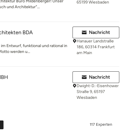
hitektur Büro Mildenberger! Unser
65199 Wiesbaden
ch und Architektur"...
rchitekten BDA
Nachricht
Hanauer Landstraße
e im Entwurf, funktional und rational in
186, 60314 Frankfurt
otto werden u...
am Main
MBH
Nachricht
Dwight-D.-Eisenhower
Straße 9, 65197
Wiesbaden
117 Experten