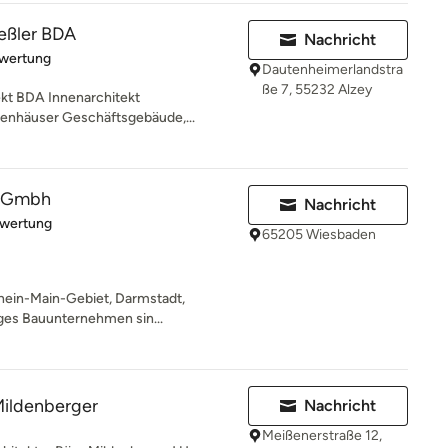
eßler BDA
Nachricht
rtung: 5 von 5 Sternen
ewertung
Dautenheimerlandstra
ße 7, 55232 Alzey
ekt BDA Innenarchitekt
ienhäuser Geschäftsgebäude,...
s Gmbh
Nachricht
rtung: 4 von 5 Sternen
ewertung
65205 Wiesbaden
hein-Main-Gebiet, Darmstadt,
iges Bauunternehmen sin...
Mildenberger
Nachricht
Meißenerstraße 12,