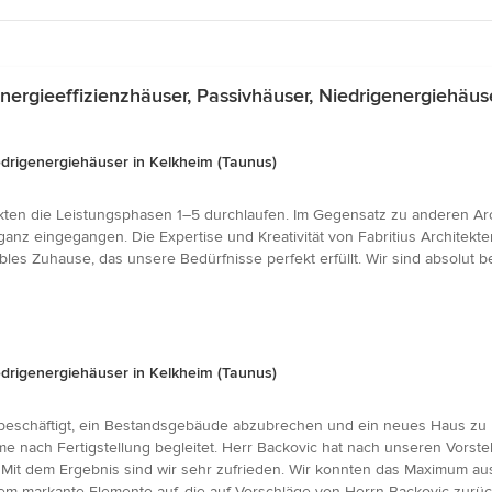
rgieeffizienzhäuser, Passivhäuser, Niedrigenergiehäuse
iedrigenergiehäuser in Kelkheim (Taunus)
tekten die Leistungsphasen 1–5 durchlaufen. Im Gegensatz zu anderen Ar
anz eingegangen. Die Expertise und Kreativität von Fabritius Architekte
bles Zuhause, das unsere Bedürfnisse perfekt erfüllt. Wir sind absolut 
iedrigenergiehäuser in Kelkheim (Taunus)
beschäftigt, ein Bestandsgebäude abzubrechen und ein neues Haus zu b
 nach Fertigstellung begleitet. Herr Backovic hat nach unseren Vorste
. Mit dem Ergebnis sind wir sehr zufrieden. Wir konnten das Maximum a
dem markante Elemente auf, die auf Vorschläge von Herrn Backovic zurü