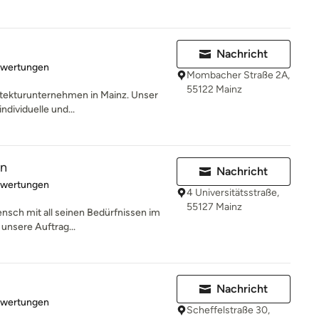
Nachricht
rtung: 5 von 5 Sternen
ewertungen
Mombacher Straße 2A,
55122 Mainz
hitekturunternehmen in Mainz. Unser
ndividuelle und...
en
Nachricht
rtung: 5 von 5 Sternen
ewertungen
4 Universitätsstraße,
55127 Mainz
ensch mit all seinen Bedürfnissen im
 unsere Auftrag...
Nachricht
rtung: 5 von 5 Sternen
ewertungen
Scheffelstraße 30,