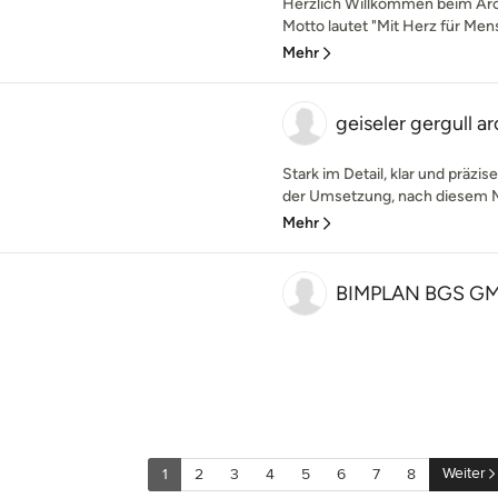
Herzlich Willkommen beim Arc
Motto lautet "Mit Herz für Mens
Mehr
geiseler gergull a
Stark im Detail, klar und präzis
der Umsetzung, nach diesem M
Mehr
BIMPLAN BGS G
Weiter
1
2
3
4
5
6
7
8