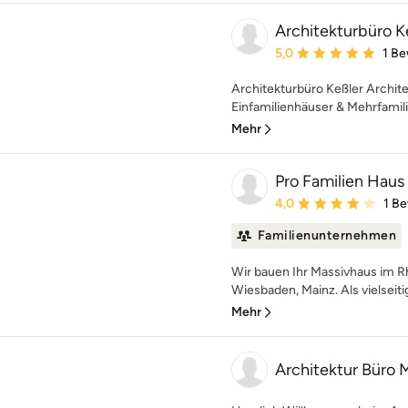
Architekturbüro K
Durchschnittliche Bewe
5,0
1 B
Architekturbüro Keßler Archit
Einfamilienhäuser & Mehrfamil
Mehr
Pro Familien Hau
Durchschnittliche Bewe
4,0
1 B
Familienunternehmen
Wir bauen Ihr Massivhaus im R
Wiesbaden, Mainz. Als vielseit
Mehr
Architektur Büro 