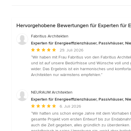
Hervorgehobene Bewertungen für Experten für Ene
Fabritius Architekten
Experten für Energieeffizienzhäuser, Passivhäuser, N
Durchschnittliche
29. Juli 2026
Bewertung:
“Wir haben mit Frau Fabritius von den Fabritius Archi
5
und ist auf unsere Bedürfnisse und Wünsche voll und g
von
wider. Das Ergebnis ist ein harmonisches und komforta
5
Architekten nur wärmstens empfehlen.”
Sternen
NEURAUM Architekten
Experten für Energieeffizienzhäuser, Passivhäuser, N
Durchschnittliche
6. Juli 2026
Bewertung:
“Wir hatten uns schon einige Jahre mit dem Vorhaben 
5
gesamte Projekt vom ersten Entwurf bis zur Endabnahme
von
auch die Zeit gegeben, alles gründlich zu überdenken
5
gestalterisch in seine Umgebung ein, weist aber trotz