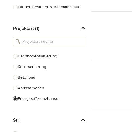
Interior Designer & Raumausstatter
Küchenplanung
Projektart (1)
Landschaftsarchitekten
Armaturen & Sanitärbedarf
Beleuchtung
Dachbodensanierung
Einbauschränke
Kellersanierung
Alle anzeigen
Betonbau
Abrissarbeiten
Energieeffizienzhäuser
Fundamentarbeiten
Stil
Garagenbau
Nachhaltiges Bauen