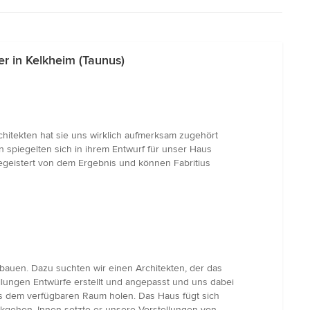
r in Kelkheim (Taunus)
chitekten hat sie uns wirklich aufmerksam zugehört
n spiegelten sich in ihrem Entwurf für unser Haus
begeistert von dem Ergebnis und können Fabritius
auen. Dazu suchten wir einen Architekten, der das
llungen Entwürfe erstellt und angepasst und uns dabei
us dem verfügbaren Raum holen. Das Haus fügt sich
ckgehen. Innen setzte er unsere Vorstellungen von