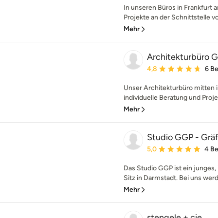
In unseren Büros in Frankfurt
Projekte an der Schnittstelle v
Mehr
Architekturbüro 
Durchschnittliche Bewe
4,8
6 B
Unser Architekturbüro mitten 
individuelle Beratung und Proje
Mehr
Studio GGP - Grä
Durchschnittliche Bewe
5,0
4 B
Das Studio GGP ist ein junges,
Sitz in Darmstadt. Bei uns werde
Mehr
stengele + cie.