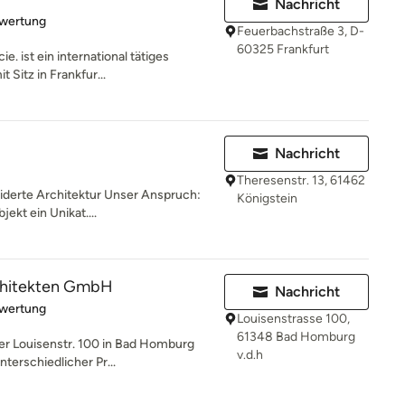
Nachricht
rtung: 5 von 5 Sternen
ewertung
Feuerbachstraße 3, D-
60325 Frankfurt
. ist ein international tätiges
 Sitz in Frankfur...
Nachricht
Theresenstr. 13, 61462
iderte Architektur Unser Anspruch:
Königstein
ekt ein Unikat....
chitekten GmbH
Nachricht
rtung: 5 von 5 Sternen
ewertung
Louisenstrasse 100,
61348 Bad Homburg
er Louisenstr. 100 in Bad Homburg
v.d.h
nterschiedlicher Pr...