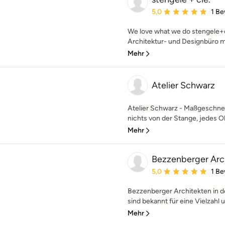
Durchschnittliche Bewe
5,0
1 B
We love what we do stengele+cie
Architektur- und Designbüro mit
Mehr
Atelier Schwarz
Atelier Schwarz - Maßgeschne
nichts von der Stange, jedes Obj
Mehr
Bezzenberger Ar
Durchschnittliche Bewe
5,0
1 B
Bezzenberger Architekten in d
sind bekannt für eine Vielzahl u
Mehr