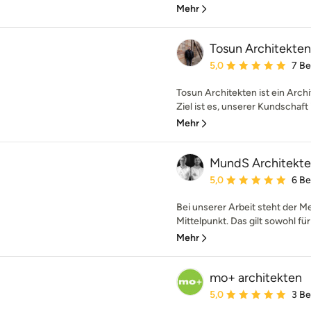
Mehr
Tosun Architekten
Durchschnittliche Bewe
5,0
7 B
Tosun Architekten ist ein Arc
Ziel ist es, unserer Kundschaft i
Mehr
MundS Architekt
Durchschnittliche Bewe
5,0
6 B
Bei unserer Arbeit steht der M
Mittelpunkt. Das gilt sowohl für
Mehr
mo+ architekten
Durchschnittliche Bewe
5,0
3 B