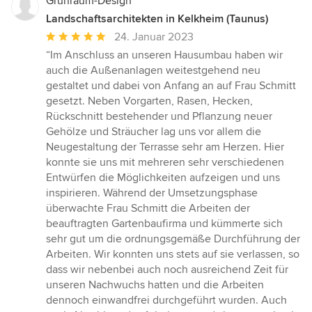
Grünraum-Design
Landschaftsarchitekten in Kelkheim (Taunus)
Durchschnittliche
24. Januar 2023
Bewertung:
“Im Anschluss an unseren Hausumbau haben wir
5
auch die Außenanlagen weitestgehend neu
von
gestaltet und dabei von Anfang an auf Frau Schmitt
5
gesetzt. Neben Vorgarten, Rasen, Hecken,
Sternen
Rückschnitt bestehender und Pflanzung neuer
Gehölze und Sträucher lag uns vor allem die
Neugestaltung der Terrasse sehr am Herzen. Hier
konnte sie uns mit mehreren sehr verschiedenen
Entwürfen die Möglichkeiten aufzeigen und uns
inspirieren. Während der Umsetzungsphase
überwachte Frau Schmitt die Arbeiten der
beauftragten Gartenbaufirma und kümmerte sich
sehr gut um die ordnungsgemäße Durchführung der
Arbeiten. Wir konnten uns stets auf sie verlassen, so
dass wir nebenbei auch noch ausreichend Zeit für
unseren Nachwuchs hatten und die Arbeiten
dennoch einwandfrei durchgeführt wurden. Auch