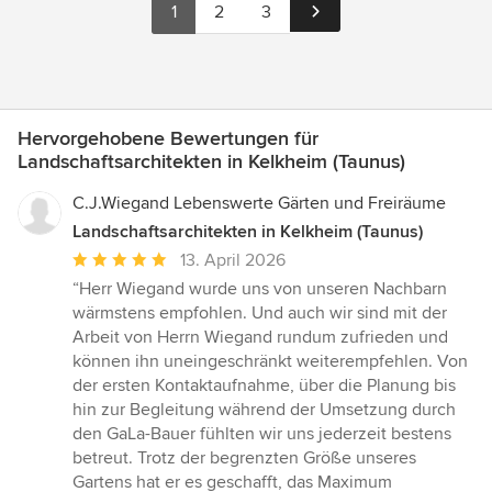
1
2
3
Hervorgehobene Bewertungen für
Landschaftsarchitekten in Kelkheim (Taunus)
C.J.Wiegand Lebenswerte Gärten und Freiräume
Landschaftsarchitekten in Kelkheim (Taunus)
Durchschnittliche
13. April 2026
Bewertung:
“Herr Wiegand wurde uns von unseren Nachbarn
5
wärmstens empfohlen. Und auch wir sind mit der
von
Arbeit von Herrn Wiegand rundum zufrieden und
5
können ihn uneingeschränkt weiterempfehlen. Von
Sternen
der ersten Kontaktaufnahme, über die Planung bis
hin zur Begleitung während der Umsetzung durch
den GaLa-Bauer fühlten wir uns jederzeit bestens
betreut. Trotz der begrenzten Größe unseres
Gartens hat er es geschafft, das Maximum