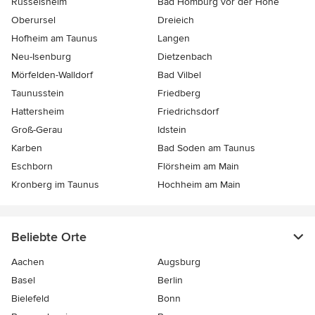
Rüsselsheim
Bad Homburg vor der Höhe
Oberursel
Dreieich
Hofheim am Taunus
Langen
Neu-Isenburg
Dietzenbach
Mörfelden-Walldorf
Bad Vilbel
Taunusstein
Friedberg
Hattersheim
Friedrichsdorf
Groß-Gerau
Idstein
Karben
Bad Soden am Taunus
Eschborn
Flörsheim am Main
Kronberg im Taunus
Hochheim am Main
Beliebte Orte
Aachen
Augsburg
Basel
Berlin
Bielefeld
Bonn