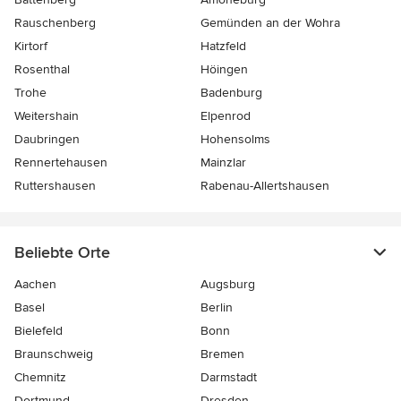
Rauschenberg
Gemünden an der Wohra
Kirtorf
Hatzfeld
Rosenthal
Höingen
Trohe
Badenburg
Weitershain
Elpenrod
Daubringen
Hohensolms
Rennertehausen
Mainzlar
Ruttershausen
Rabenau-Allertshausen
Beliebte Orte
Aachen
Augsburg
Basel
Berlin
Bielefeld
Bonn
Braunschweig
Bremen
Chemnitz
Darmstadt
Dortmund
Dresden