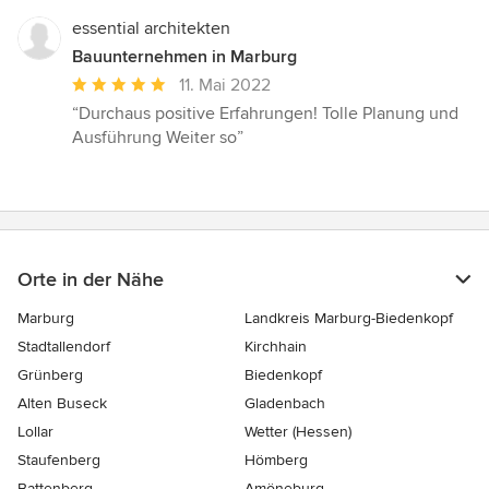
essential architekten
Bauunternehmen in Marburg
Durchschnittliche
11. Mai 2022
Bewertung:
“Durchaus positive Erfahrungen! Tolle Planung und
5
Ausführung Weiter so”
von
5
Sternen
Orte in der Nähe
Marburg
Landkreis Marburg-Biedenkopf
Stadtallendorf
Kirchhain
Grünberg
Biedenkopf
Alten Buseck
Gladenbach
Lollar
Wetter (Hessen)
Staufenberg
Hömberg
Battenberg
Amöneburg