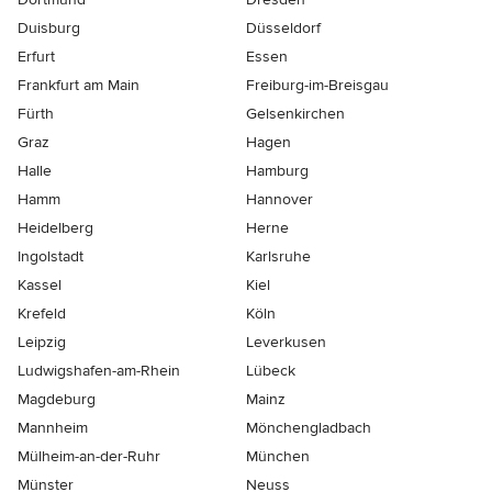
Duisburg
Düsseldorf
Erfurt
Essen
Frankfurt am Main
Freiburg-im-Breisgau
Fürth
Gelsenkirchen
Graz
Hagen
Halle
Hamburg
Hamm
Hannover
Heidelberg
Herne
Ingolstadt
Karlsruhe
Kassel
Kiel
Krefeld
Köln
Leipzig
Leverkusen
Ludwigshafen-am-Rhein
Lübeck
Magdeburg
Mainz
Mannheim
Mönchen­gladbach
Mülheim-an-der-Ruhr
München
Münster
Neuss