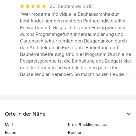
Durchschnittliche
20. September 2015
Bewertung:
“Wer moderne,individuelle Bauhausarchitektur
5
liebt,findet hier den richtigen Partner.Individueller
von
Entwurf,vom. 1. Gespräch bis zum Einzug wird hier
5
durchs Programmgeführt.Innenraumplanung und
Sternen
Gartenarchitektur runden den Baugedanken durch
den Architekten ab.Exzellente Bauleitung und
Bauherrenbetreuung sind hier Programm.Durch eine
Festpreisgarantie ist die Einhaltung des Budgets klar
und die Termintreue wird dich einen perfekten
Bauzeitenplan verankert. So macht bauen freude, !”
Orte in der Nähe
Marl
Kreis Recklinghausen
Essen
Bochum