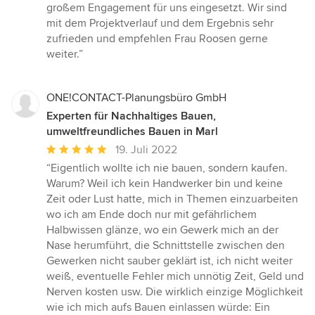
großem Engagement für uns eingesetzt. Wir sind
mit dem Projektverlauf und dem Ergebnis sehr
zufrieden und empfehlen Frau Roosen gerne
weiter.”
ONE!CONTACT-Planungsbüro GmbH
Experten für Nachhaltiges Bauen,
umweltfreundliches Bauen in Marl
Durchschnittliche
19. Juli 2022
Bewertung:
“Eigentlich wollte ich nie bauen, sondern kaufen.
5
Warum? Weil ich kein Handwerker bin und keine
von
Zeit oder Lust hatte, mich in Themen einzuarbeiten
5
wo ich am Ende doch nur mit gefährlichem
Sternen
Halbwissen glänze, wo ein Gewerk mich an der
Nase herumführt, die Schnittstelle zwischen den
Gewerken nicht sauber geklärt ist, ich nicht weiter
weiß, eventuelle Fehler mich unnötig Zeit, Geld und
Nerven kosten usw. Die wirklich einzige Möglichkeit
wie ich mich aufs Bauen einlassen würde: Ein