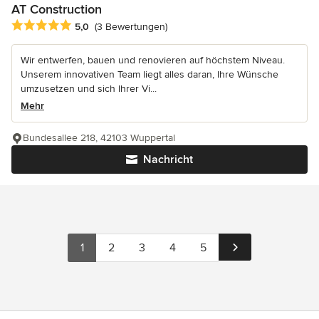
AT Construction
Durchschnittliche Bewertung: 5 von 5 Sternen
5,0
(3 Bewertungen)
Wir entwerfen, bauen und renovieren auf höchstem Niveau.
Unserem innovativen Team liegt alles daran, Ihre Wünsche
umzusetzen und sich Ihrer Vi...
Mehr
Bundesallee 218, 42103 Wuppertal
Nachricht
1
2
3
4
5