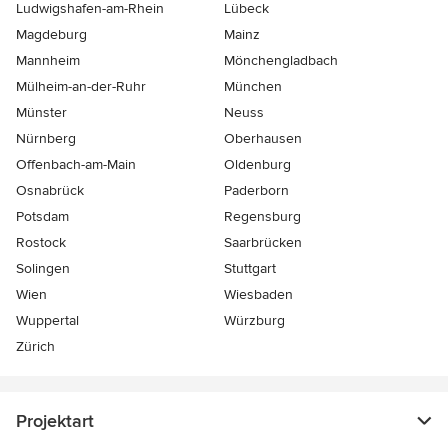
Ludwigshafen-am-Rhein
Lübeck
Magdeburg
Mainz
Mannheim
Mönchen­gladbach
Mülheim-an-der-Ruhr
München
Münster
Neuss
Nürnberg
Oberhausen
Offenbach-am-Main
Oldenburg
Osnabrück
Paderborn
Potsdam
Regensburg
Rostock
Saarbrücken
Solingen
Stuttgart
Wien
Wiesbaden
Wuppertal
Würzburg
Zürich
Projektart