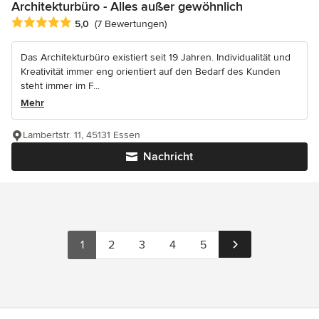
Architekturbüro - Alles außer gewöhnlich
Durchschnittliche Bewertung: 5 von 5 Sternen
5,0
(7 Bewertungen)
Das Architekturbüro existiert seit 19 Jahren. Individualität und
Kreativität immer eng orientiert auf den Bedarf des Kunden
steht immer im F...
Mehr
Lambertstr. 11, 45131 Essen
Nachricht
1
2
3
4
5