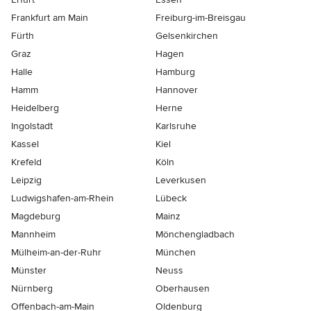
Frankfurt am Main
Freiburg-im-Breisgau
Fürth
Gelsenkirchen
Graz
Hagen
Halle
Hamburg
Hamm
Hannover
Heidelberg
Herne
Ingolstadt
Karlsruhe
Kassel
Kiel
Krefeld
Köln
Leipzig
Leverkusen
Ludwigshafen-am-Rhein
Lübeck
Magdeburg
Mainz
Mannheim
Mönchen­gladbach
Mülheim-an-der-Ruhr
München
Münster
Neuss
Nürnberg
Oberhausen
Offenbach-am-Main
Oldenburg