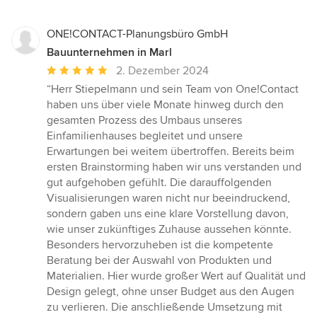
ONE!CONTACT-Planungsbüro GmbH
Bauunternehmen in Marl
Durchschnittliche
2. Dezember 2024
Bewertung:
“Herr Stiepelmann und sein Team von One!Contact
5
haben uns über viele Monate hinweg durch den
von
gesamten Prozess des Umbaus unseres
5
Einfamilienhauses begleitet und unsere
Sternen
Erwartungen bei weitem übertroffen. Bereits beim
ersten Brainstorming haben wir uns verstanden und
gut aufgehoben gefühlt. Die darauffolgenden
Visualisierungen waren nicht nur beeindruckend,
sondern gaben uns eine klare Vorstellung davon,
wie unser zukünftiges Zuhause aussehen könnte.
Besonders hervorzuheben ist die kompetente
Beratung bei der Auswahl von Produkten und
Materialien. Hier wurde großer Wert auf Qualität und
Design gelegt, ohne unser Budget aus den Augen
zu verlieren. Die anschließende Umsetzung mit