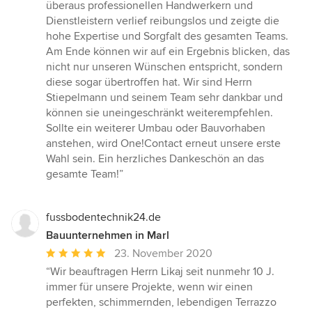
überaus professionellen Handwerkern und
Dienstleistern verlief reibungslos und zeigte die
hohe Expertise und Sorgfalt des gesamten Teams.
Am Ende können wir auf ein Ergebnis blicken, das
nicht nur unseren Wünschen entspricht, sondern
diese sogar übertroffen hat. Wir sind Herrn
Stiepelmann und seinem Team sehr dankbar und
können sie uneingeschränkt weiterempfehlen.
Sollte ein weiterer Umbau oder Bauvorhaben
anstehen, wird One!Contact erneut unsere erste
Wahl sein. Ein herzliches Dankeschön an das
gesamte Team!”
fussbodentechnik24.de
Bauunternehmen in Marl
Durchschnittliche
23. November 2020
Bewertung:
“Wir beauftragen Herrn Likaj seit nunmehr 10 J.
5
immer für unsere Projekte, wenn wir einen
von
perfekten, schimmernden, lebendigen Terrazzo