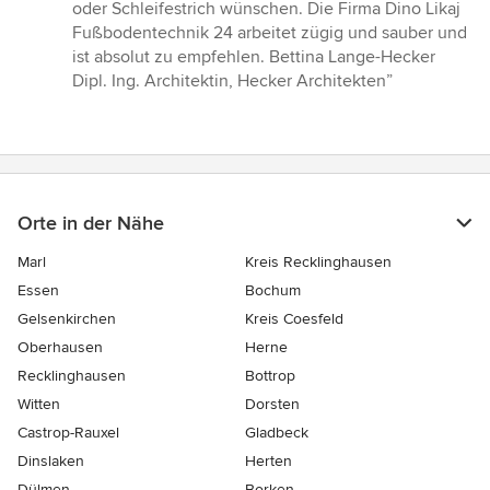
5
oder Schleifestrich wünschen. Die Firma Dino Likaj
Sternen
Fußbodentechnik 24 arbeitet zügig und sauber und
ist absolut zu empfehlen. Bettina Lange-Hecker
Dipl. Ing. Architektin, Hecker Architekten”
Orte in der Nähe
Marl
Kreis Recklinghausen
Essen
Bochum
Gelsenkirchen
Kreis Coesfeld
Oberhausen
Herne
Recklinghausen
Bottrop
Witten
Dorsten
Castrop-Rauxel
Gladbeck
Dinslaken
Herten
Dülmen
Borken