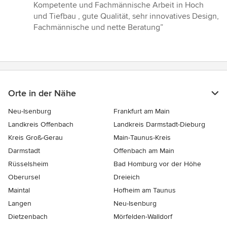
5
Kompetente und Fachmännische Arbeit in Hoch
von
und Tiefbau , gute Qualität, sehr innovatives Design,
5
Fachmännische und nette Beratung”
Sternen
Orte in der Nähe
Neu-Isenburg
Frankfurt am Main
Landkreis Offenbach
Landkreis Darmstadt-Dieburg
Kreis Groß-Gerau
Main-Taunus-Kreis
Darmstadt
Offenbach am Main
Rüsselsheim
Bad Homburg vor der Höhe
Oberursel
Dreieich
Maintal
Hofheim am Taunus
Langen
Neu-Isenburg
Dietzenbach
Mörfelden-Walldorf