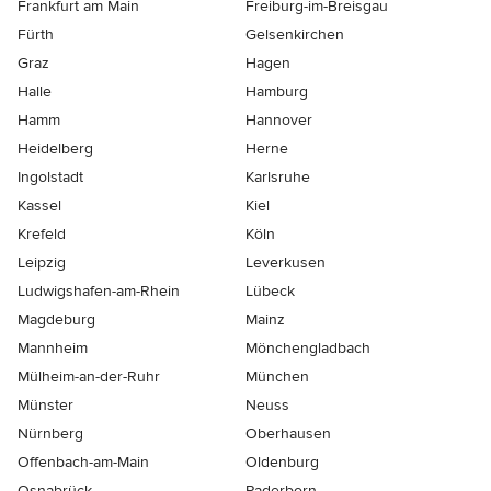
Frankfurt am Main
Freiburg-im-Breisgau
Fürth
Gelsenkirchen
Graz
Hagen
Halle
Hamburg
Hamm
Hannover
Heidelberg
Herne
Ingolstadt
Karlsruhe
Kassel
Kiel
Krefeld
Köln
Leipzig
Leverkusen
Ludwigshafen-am-Rhein
Lübeck
Magdeburg
Mainz
Mannheim
Mönchen­gladbach
Mülheim-an-der-Ruhr
München
Münster
Neuss
Nürnberg
Oberhausen
Offenbach-am-Main
Oldenburg
Osnabrück
Paderborn