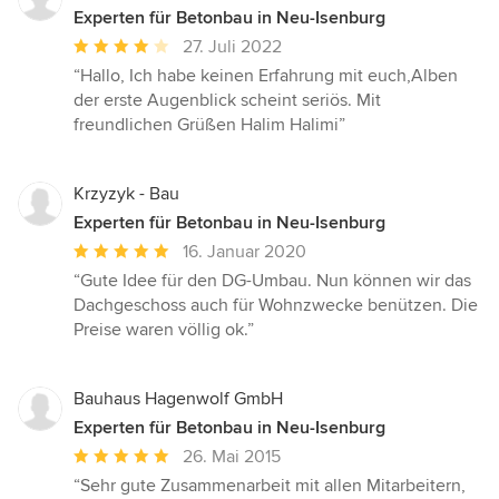
Experten für Betonbau in Neu-Isenburg
Durchschnittliche
27. Juli 2022
Bewertung:
“Hallo, Ich habe keinen Erfahrung mit euch,Alben
4
der erste Augenblick scheint seriös. Mit
von
freundlichen Grüßen Halim Halimi”
5
Sternen
Krzyzyk - Bau
Experten für Betonbau in Neu-Isenburg
Durchschnittliche
16. Januar 2020
Bewertung:
“Gute Idee für den DG-Umbau. Nun können wir das
5
Dachgeschoss auch für Wohnzwecke benützen. Die
von
Preise waren völlig ok.”
5
Sternen
Bauhaus Hagenwolf GmbH
Experten für Betonbau in Neu-Isenburg
Durchschnittliche
26. Mai 2015
Bewertung:
“Sehr gute Zusammenarbeit mit allen Mitarbeitern,