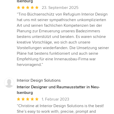
Isenburg
Durchschnittliche
23. September 2025
Bewertung:
“Tino Büchsenschütz von Refugium Interior Design
5
hat uns mit seiner sympathischen unkomplizierten
von
Art und seinen fachlichen Kompetenzen bei der
5
Planung zur Erneuerung unseres Badezimmers
Sternen
bestens unterstützt und beraten. Es waren schöne
kreative Vorschläge, wo sich auch unsere
Vorstellungen wiederfanden. Die Umsetzung seiner
Pläne hat bestens funktioniert und auch seine
Empfehlung für eine Innenausbau-Firma war
hervorragend.”
Interior Design Solutions
Interior Designer und Raumausstatter in Neu-
Isenburg
Durchschnittliche
1. Februar 2023
Bewertung:
“Christine at Interior Design Solutions is the best!
5
She’s easy to work with, precise, prompt and