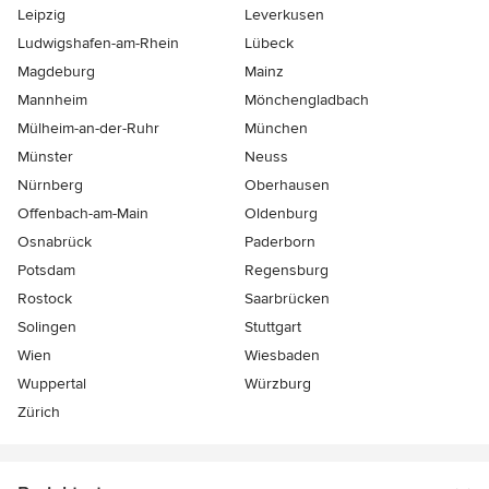
Leipzig
Leverkusen
Ludwigshafen-am-Rhein
Lübeck
Magdeburg
Mainz
Mannheim
Mönchen­gladbach
Mülheim-an-der-Ruhr
München
Münster
Neuss
Nürnberg
Oberhausen
Offenbach-am-Main
Oldenburg
Osnabrück
Paderborn
Potsdam
Regensburg
Rostock
Saarbrücken
Solingen
Stuttgart
Wien
Wiesbaden
Wuppertal
Würzburg
Zürich