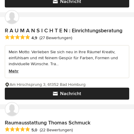
Nachricht
R A U M A N S I C H T E N : Einrichtungsberatung
Durchschnittliche Bewertung: 4.9 von 5 Sternen
4,9
(27 Bewertungen)
Mein Motto: Verlieben Sie sich neu in Ihre Räume! Kreativ,
einfühlsam und mit feinem Gespür für Farben, Formen und
individuelle Wünsche. Tra...
Mehr
Am Hirschsprung 3, 61352 Bad Homburg
Nachricht
Raumausstattung Thomas Schmuck
Durchschnittliche Bewertung: 5 von 5 Sternen
5,0
(22 Bewertungen)