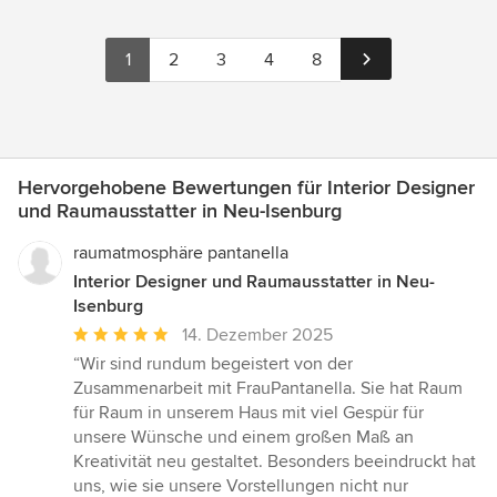
1
2
3
4
8
Hervorgehobene Bewertungen für Interior Designer
und Raumausstatter in Neu-Isenburg
raumatmosphäre pantanella
Interior Designer und Raumausstatter in Neu-
Isenburg
Durchschnittliche
14. Dezember 2025
Bewertung:
“Wir sind rundum begeistert von der
5
Zusammenarbeit mit FrauPantanella. Sie hat Raum
von
für Raum in unserem Haus mit viel Gespür für
5
unsere Wünsche und einem großen Maß an
Sternen
Kreativität neu gestaltet. Besonders beeindruckt hat
uns, wie sie unsere Vorstellungen nicht nur