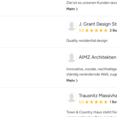
Ziel ist es unseren Kunden durc
Mehr
J. Grant Design S
Durchschnittliche Bewe
5,0
2 B
Quality residential design
AIMZ Architekten
Innovative, soziale, nachhaltige
ständig verändernde Welt, zuge
Mehr
Trausnitz Massiv
Durchschnittliche Bewe
5,0
1 B
Town & Country Haus steht fü