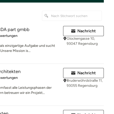
 BDA part gmbb
Nachricht
rtung: 5 von 5 Sternen
ewertungen
Glockengasse 10,
93047 Regensburg
 als einzigartige Aufgabe und sucht
Unsere Mission is...
rchitekten
Nachricht
rtung: 5 von 5 Sternen
ewertungen
Bruderwöhrdstraße 11,
93055 Regensburg
mfasst alle Leistungsphasen der
 betreuen wir ein Projekt...
kten