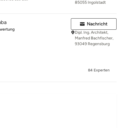
85055 Ingolstadt
mba
Nachricht
rtung: 5 von 5 Sternen
ewertung
Dipl. Ing. Architekt,
Manfred Bachfischer,
93049 Regensburg
84 Experten