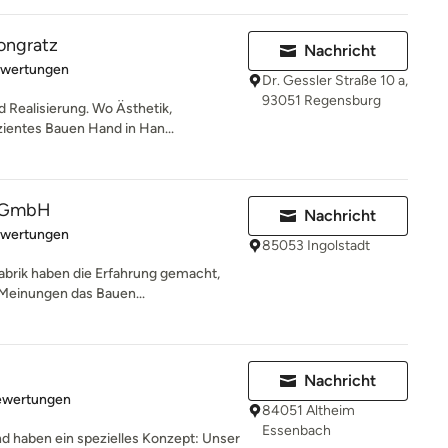
ongratz
Nachricht
rtung: 5 von 5 Sternen
ewertungen
Dr. Gessler Straße 10 a,
93051 Regensburg
d Realisierung. Wo Ästhetik,
zientes Bauen Hand in Han...
k GmbH
Nachricht
rtung: 5 von 5 Sternen
ewertungen
85053 Ingolstadt
fabrik haben die Erfahrung gemacht,
Meinungen das Bauen...
Nachricht
rtung: 4 von 5 Sternen
ewertungen
84051 Altheim
Essenbach
nd haben ein spezielles Konzept: Unser