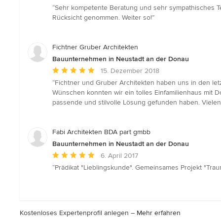
Bewertung:
“Sehr kompetente Beratung und sehr sympathisches Te
5
Rücksicht genommen. Weiter so!”
von
5
Sternen
Fichtner Gruber Architekten
Bauunternehmen in Neustadt an der Donau
Durchschnittliche
15. Dezember 2018
Bewertung:
“Fichtner und Gruber Architekten haben uns in den let
5
Wünschen konnten wir ein tolles Einfamilienhaus mit Do
von
passende und stilvolle Lösung gefunden haben. Vielen 
5
Sternen
Fabi Architekten BDA part gmbb
Bauunternehmen in Neustadt an der Donau
Durchschnittliche
6. April 2017
Bewertung:
“Prädikat "Lieblingskunde". Gemeinsames Projekt "Traum
5
von
5
Sternen
Kostenloses Expertenprofil anlegen –
Mehr erfahren