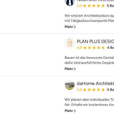
Durchschnittliche Bewe
5,0
5 B
Wir sind ein Architekturbüro a
mit Tätigkeitsschwerpunkt Pla
Mehr
PLAN PLUS DESI
Durchschnittliche Bewe
4,8
4 B
Bauen ist das bewusste Gesta
dafür sind ausführliche Gesprä
Mehr
daHome Architek
Durchschnittliche Bewe
5,0
4 B
Wir planen dein individuelles 
fair. Erhalte ein kostenloses A
Mehr