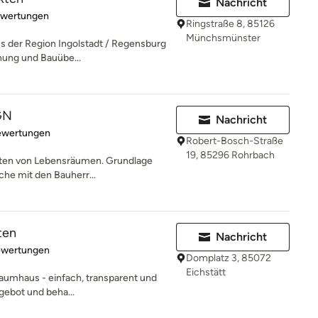
Nachricht
rtung: 5 von 5 Sternen
ewertungen
Ringstraße 8, 85126
Münchsmünster
us der Region Ingolstadt / Regensburg
nung und Bauübe...
GN
Nachricht
rtung: 4.8 von 5 Sternen
ewertungen
Robert-Bosch-Straße
19, 85296 Rohrbach
lten von Lebensräumen. Grundlage
che mit den Bauherr...
ten
Nachricht
rtung: 5 von 5 Sternen
ewertungen
Domplatz 3, 85072
Eichstätt
Traumhaus - einfach, transparent und
ngebot und beha...