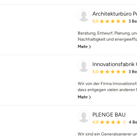
Architekturbüro P
Durchschnittliche Bewe
5,0
3 B
Beratung, Entwurf, Planung, un
Nachhaltigkeit und energieeffi
Mehr
Innovationsfabri
Durchschnittliche Bewe
5,0
3 B
Wir von der Firma Innovations
dass entgegen vielen anderen 
Mehr
PLENGE BAU
Durchschnittliche Bewe
4,0
4 B
Wir sind ein Generalsanierer u