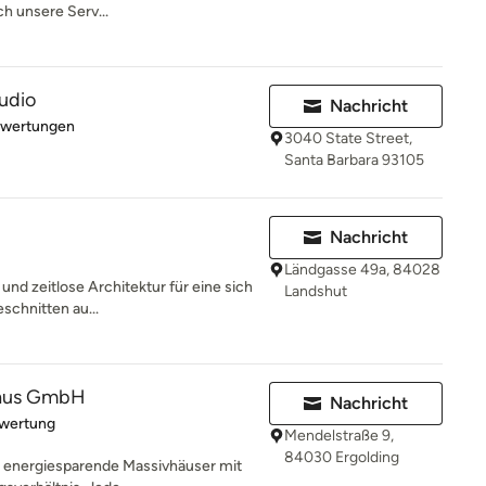
h unsere Serv...
tudio
Nachricht
rtung: 5 von 5 Sternen
ewertungen
3040 State Street,
Santa Barbara 93105
Nachricht
Ländgasse 49a, 84028
 und zeitlose Architektur für eine sich
Landshut
schnitten au...
haus GmbH
Nachricht
rtung: 5 von 5 Sternen
ewertung
Mendelstraße 9,
84030 Ergolding
r energiesparende Massivhäuser mit