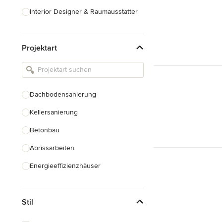
Interior Designer & Raumausstatter
Küchenplanung
Projektart
Landschaftsarchitekten
Armaturen & Sanitärbedarf
Beleuchtung
Dachbodensanierung
Einbauschränke
Kellersanierung
Alle anzeigen
Betonbau
Abrissarbeiten
Energieeffizienzhäuser
Fundamentarbeiten
Stil
Garagenbau
Nachhaltiges Bauen