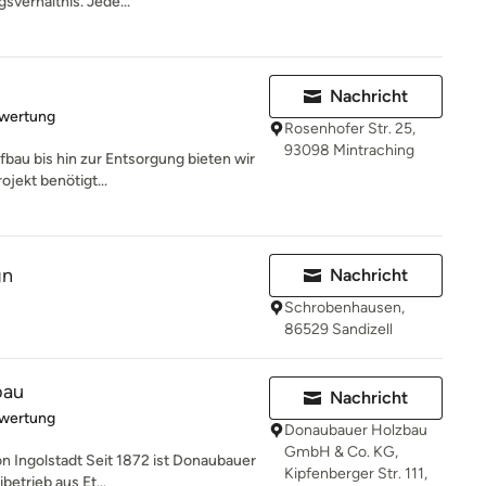
sverhältnis. Jede...
Nachricht
rtung: 5 von 5 Sternen
ewertung
Rosenhofer Str. 25,
93098 Mintraching
bau bis hin zur Entsorgung bieten wir
ojekt benötigt...
gn
Nachricht
Schrobenhausen,
86529 Sandizell
bau
Nachricht
rtung: 5 von 5 Sternen
ewertung
Donaubauer Holzbau
GmbH & Co. KG,
on Ingolstadt Seit 1872 ist Donaubauer
Kipfenberger Str. 111,
etrieb aus Et...