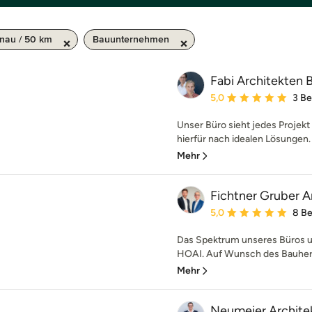
nau / 50 km
Bauunternehmen
Fabi Architekten
Durchschnittliche Bewe
5,0
3 B
Unser Büro sieht jedes Projekt
hierfür nach idealen Lösungen. 
Mehr
Fichtner Gruber A
Durchschnittliche Bewe
5,0
8 B
Das Spektrum unseres Büros u
HOAI. Auf Wunsch des Bauherrn
Mehr
Neumeier Archite