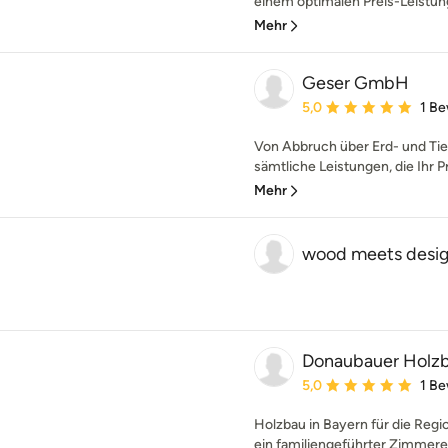
einem optimalen Preis-Leistung
Mehr
Geser GmbH
Durchschnittliche Bewe
5,0
1 B
Von Abbruch über Erd- und Tief
sämtliche Leistungen, die Ihr Pr
Mehr
wood meets desi
Donaubauer Holz
Durchschnittliche Bewe
5,0
1 B
Holzbau in Bayern für die Regi
ein familiengeführter Zimmereib