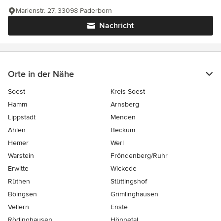
Marienstr. 27, 33098 Paderborn
Nachricht
Orte in der Nähe
Soest
Kreis Soest
Hamm
Arnsberg
Lippstadt
Menden
Ahlen
Beckum
Hemer
Werl
Warstein
Fröndenberg/Ruhr
Erwitte
Wickede
Rüthen
Stüttingshof
Böingsen
Grimlinghausen
Vellern
Enste
Rödinghausen
Hönnetal