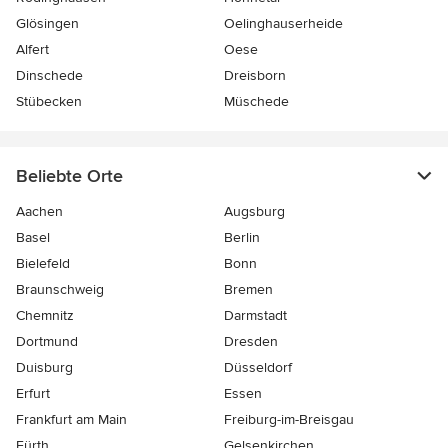
Glösingen
Oelinghauserheide
Alfert
Oese
Dinschede
Dreisborn
Stübecken
Müschede
Beliebte Orte
Aachen
Augsburg
Basel
Berlin
Bielefeld
Bonn
Braunschweig
Bremen
Chemnitz
Darmstadt
Dortmund
Dresden
Duisburg
Düsseldorf
Erfurt
Essen
Frankfurt am Main
Freiburg-im-Breisgau
Fürth
Gelsenkirchen