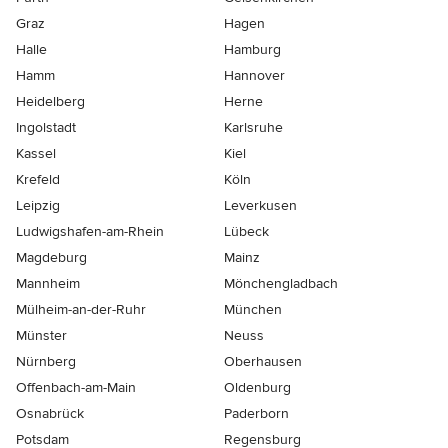
Graz
Hagen
Halle
Hamburg
Hamm
Hannover
Heidelberg
Herne
Ingolstadt
Karlsruhe
Kassel
Kiel
Krefeld
Köln
Leipzig
Leverkusen
Ludwigshafen-am-Rhein
Lübeck
Magdeburg
Mainz
Mannheim
Mönchen­gladbach
Mülheim-an-der-Ruhr
München
Münster
Neuss
Nürnberg
Oberhausen
Offenbach-am-Main
Oldenburg
Osnabrück
Paderborn
Potsdam
Regensburg