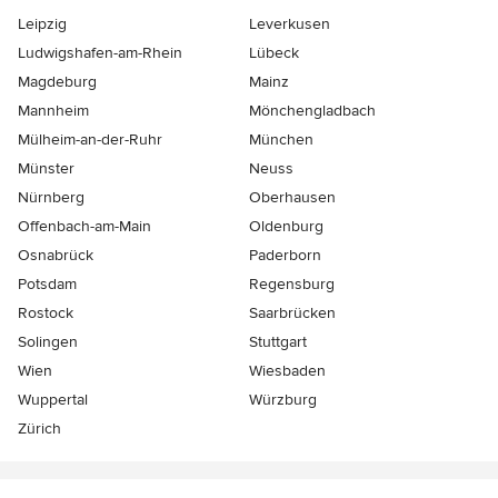
Leipzig
Leverkusen
Ludwigshafen-am-Rhein
Lübeck
Magdeburg
Mainz
Mannheim
Mönchen­gladbach
Mülheim-an-der-Ruhr
München
Münster
Neuss
Nürnberg
Oberhausen
Offenbach-am-Main
Oldenburg
Osnabrück
Paderborn
Potsdam
Regensburg
Rostock
Saarbrücken
Solingen
Stuttgart
Wien
Wiesbaden
Wuppertal
Würzburg
Zürich