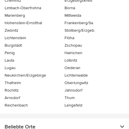
Chemnitz
Erzgebirgskreis
Limbach-Oberfrohna
Borna
Marienberg
Mittweida
Hohenstein-Ernstthal
Frankenberg/Sa.
Zwönitz
Stollberg/Erzgeb.
Lichtenstein
Flöha
Burgstädt
Zschopau
Penig
Hainichen
Lauta
Lößnitz
Lugau
Oederan
Neukirchen/Erzgebirge
Lichtenwalde
Thalheim
Oberlungwitz
Rochlitz
Jahnsdorf
Arnsdorf
Thum
Reichenbach
Lengefeld
Beliebte Orte