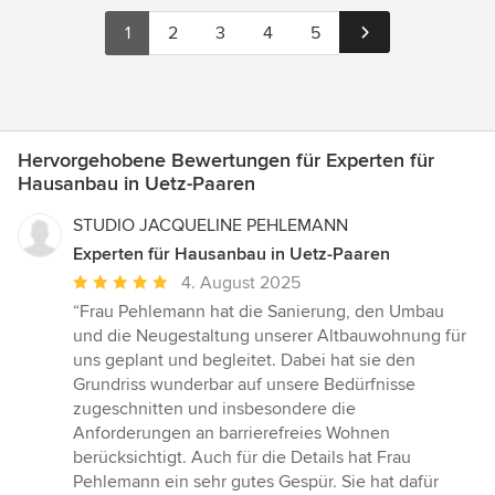
1
2
3
4
5
Hervorgehobene Bewertungen für Experten für
Hausanbau in Uetz-Paaren
STUDIO JACQUELINE PEHLEMANN
Experten für Hausanbau in Uetz-Paaren
Durchschnittliche
4. August 2025
Bewertung:
“Frau Pehlemann hat die Sanierung, den Umbau
5
und die Neugestaltung unserer Altbauwohnung für
von
uns geplant und begleitet. Dabei hat sie den
5
Grundriss wunderbar auf unsere Bedürfnisse
Sternen
zugeschnitten und insbesondere die
Anforderungen an barrierefreies Wohnen
berücksichtigt. Auch für die Details hat Frau
Pehlemann ein sehr gutes Gespür. Sie hat dafür