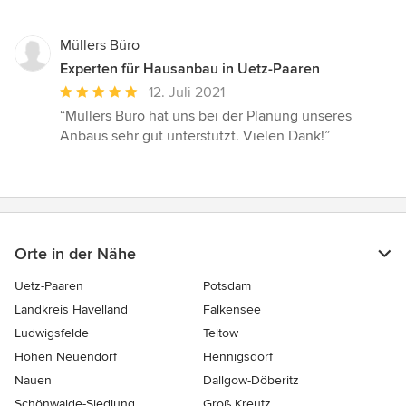
Müllers Büro
Experten für Hausanbau in Uetz-Paaren
Durchschnittliche
12. Juli 2021
Bewertung:
“Müllers Büro hat uns bei der Planung unseres
5
Anbaus sehr gut unterstützt. Vielen Dank!”
von
5
Sternen
Orte in der Nähe
Uetz-Paaren
Potsdam
Landkreis Havelland
Falkensee
Ludwigsfelde
Teltow
Hohen Neuendorf
Hennigsdorf
Nauen
Dallgow-Döberitz
Schönwalde-Siedlung
Groß Kreutz