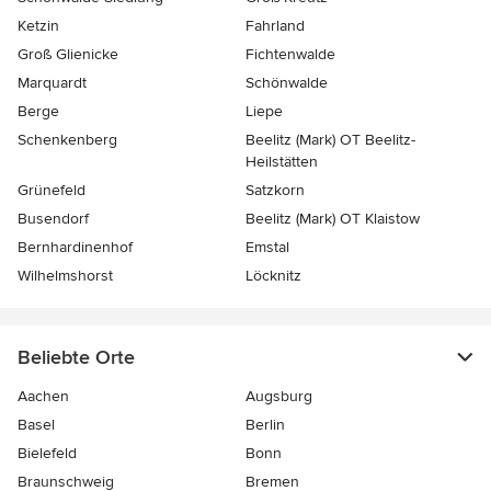
Ketzin
Fahrland
Groß Glienicke
Fichtenwalde
Marquardt
Schönwalde
Berge
Liepe
Schenkenberg
Beelitz (Mark) OT Beelitz-
Heilstätten
Grünefeld
Satzkorn
Busendorf
Beelitz (Mark) OT Klaistow
Bernhardinenhof
Emstal
Wilhelmshorst
Löcknitz
Beliebte Orte
Aachen
Augsburg
Basel
Berlin
Bielefeld
Bonn
Braunschweig
Bremen