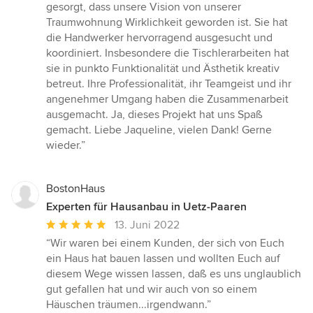
gesorgt, dass unsere Vision von unserer
Traumwohnung Wirklichkeit geworden ist. Sie hat
die Handwerker hervorragend ausgesucht und
koordiniert. Insbesondere die Tischlerarbeiten hat
sie in punkto Funktionalität und Ästhetik kreativ
betreut. Ihre Professionalität, ihr Teamgeist und ihr
angenehmer Umgang haben die Zusammenarbeit
ausgemacht. Ja, dieses Projekt hat uns Spaß
gemacht. Liebe Jaqueline, vielen Dank! Gerne
wieder.”
BostonHaus
Experten für Hausanbau in Uetz-Paaren
Durchschnittliche
13. Juni 2022
Bewertung:
“Wir waren bei einem Kunden, der sich von Euch
5
ein Haus hat bauen lassen und wollten Euch auf
von
diesem Wege wissen lassen, daß es uns unglaublich
5
gut gefallen hat und wir auch von so einem
Sternen
Häuschen träumen...irgendwann.”