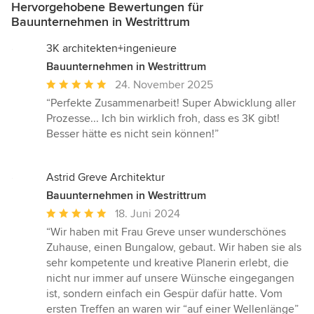
Hervorgehobene Bewertungen für
Bauunternehmen in Westrittrum
3K architekten+ingenieure
Bauunternehmen in Westrittrum
Durchschnittliche
24. November 2025
Bewertung:
“Perfekte Zusammenarbeit! Super Abwicklung aller
5
Prozesse... Ich bin wirklich froh, dass es 3K gibt!
von
Besser hätte es nicht sein können!”
5
Sternen
Astrid Greve Architektur
Bauunternehmen in Westrittrum
Durchschnittliche
18. Juni 2024
Bewertung:
“Wir haben mit Frau Greve unser wunderschönes
5
Zuhause, einen Bungalow, gebaut. Wir haben sie als
von
sehr kompetente und kreative Planerin erlebt, die
5
nicht nur immer auf unsere Wünsche eingegangen
Sternen
ist, sondern einfach ein Gespür dafür hatte. Vom
ersten Treffen an waren wir “auf einer Wellenlänge”