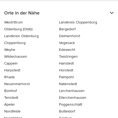
Orte in der Nähe
Westrittrum
Landkreis Cloppenburg
Oldenburg (Oldb)
Bergedorf
Landkreis Oldenburg
Delmenhorst
Cloppenburg
Vegesack
Weyhe
Edewecht
Wildeshausen
Twistringen
Cappeln
Hanstedt
Harpstedt
Horstedt
Rhade
Palmpohl
Neuenmarhorst
Natenstedt
Bomhof
Lerchenhausen
Tenstedt
Ellerchenhausen
Apeler
Poggenschlatt
Nordfelde
Butteldorf