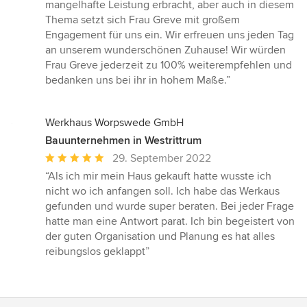
mangelhafte Leistung erbracht, aber auch in diesem
Thema setzt sich Frau Greve mit großem
Engagement für uns ein. Wir erfreuen uns jeden Tag
an unserem wunderschönen Zuhause! Wir würden
Frau Greve jederzeit zu 100% weiterempfehlen und
bedanken uns bei ihr in hohem Maße.”
Werkhaus Worpswede GmbH
Bauunternehmen in Westrittrum
Durchschnittliche
29. September 2022
Bewertung:
“Als ich mir mein Haus gekauft hatte wusste ich
5
nicht wo ich anfangen soll. Ich habe das Werkaus
von
gefunden und wurde super beraten. Bei jeder Frage
5
hatte man eine Antwort parat. Ich bin begeistert von
Sternen
der guten Organisation und Planung es hat alles
reibungslos geklappt”