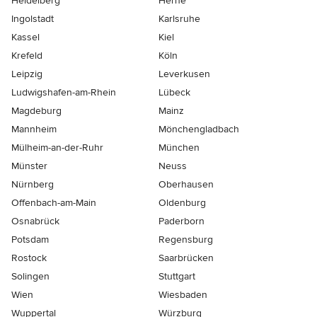
Heidelberg
Herne
Ingolstadt
Karlsruhe
Kassel
Kiel
Krefeld
Köln
Leipzig
Leverkusen
Ludwigshafen-am-Rhein
Lübeck
Magdeburg
Mainz
Mannheim
Mönchen­gladbach
Mülheim-an-der-Ruhr
München
Münster
Neuss
Nürnberg
Oberhausen
Offenbach-am-Main
Oldenburg
Osnabrück
Paderborn
Potsdam
Regensburg
Rostock
Saarbrücken
Solingen
Stuttgart
Wien
Wiesbaden
Wuppertal
Würzburg