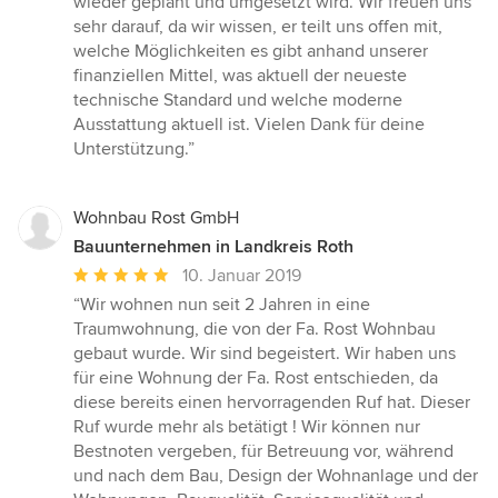
wieder geplant und umgesetzt wird. Wir freuen uns
sehr darauf, da wir wissen, er teilt uns offen mit,
welche Möglichkeiten es gibt anhand unserer
finanziellen Mittel, was aktuell der neueste
technische Standard und welche moderne
Ausstattung aktuell ist. Vielen Dank für deine
Unterstützung.”
Wohnbau Rost GmbH
Bauunternehmen in Landkreis Roth
Durchschnittliche
10. Januar 2019
Bewertung:
“Wir wohnen nun seit 2 Jahren in eine
5
Traumwohnung, die von der Fa. Rost Wohnbau
von
gebaut wurde. Wir sind begeistert. Wir haben uns
5
für eine Wohnung der Fa. Rost entschieden, da
Sternen
diese bereits einen hervorragenden Ruf hat. Dieser
Ruf wurde mehr als betätigt ! Wir können nur
Bestnoten vergeben, für Betreuung vor, während
und nach dem Bau, Design der Wohnanlage und der