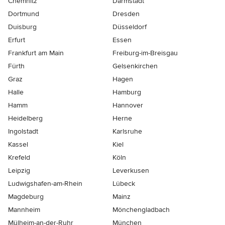
Chemnitz
Darmstadt
Dortmund
Dresden
Duisburg
Düsseldorf
Erfurt
Essen
Frankfurt am Main
Freiburg-im-Breisgau
Fürth
Gelsenkirchen
Graz
Hagen
Halle
Hamburg
Hamm
Hannover
Heidelberg
Herne
Ingolstadt
Karlsruhe
Kassel
Kiel
Krefeld
Köln
Leipzig
Leverkusen
Ludwigshafen-am-Rhein
Lübeck
Magdeburg
Mainz
Mannheim
Mönchen­gladbach
Mülheim-an-der-Ruhr
München