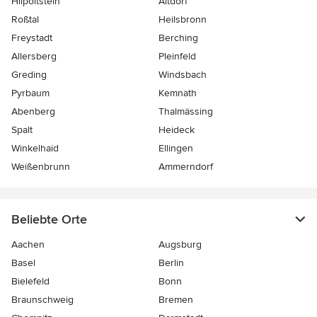
Hilpoltstein
Altdorf
Roßtal
Heilsbronn
Freystadt
Berching
Allersberg
Pleinfeld
Greding
Windsbach
Pyrbaum
Kemnath
Abenberg
Thalmässing
Spalt
Heideck
Winkelhaid
Ellingen
Weißenbrunn
Ammerndorf
Beliebte Orte
Aachen
Augsburg
Basel
Berlin
Bielefeld
Bonn
Braunschweig
Bremen