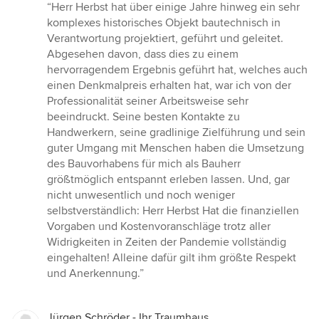
Bewertung:
“Herr Herbst hat über einige Jahre hinweg ein sehr
5
komplexes historisches Objekt bautechnisch in
von
Verantwortung projektiert, geführt und geleitet.
5
Abgesehen davon, dass dies zu einem
Sternen
hervorragendem Ergebnis geführt hat, welches auch
einen Denkmalpreis erhalten hat, war ich von der
Professionalität seiner Arbeitsweise sehr
beeindruckt. Seine besten Kontakte zu
Handwerkern, seine gradlinige Zielführung und sein
guter Umgang mit Menschen haben die Umsetzung
des Bauvorhabens für mich als Bauherr
größtmöglich entspannt erleben lassen. Und, gar
nicht unwesentlich und noch weniger
selbstverständlich: Herr Herbst Hat die finanziellen
Vorgaben und Kostenvoranschläge trotz aller
Widrigkeiten in Zeiten der Pandemie vollständig
eingehalten! Alleine dafür gilt ihm größte Respekt
und Anerkennung.”
Jürgen Schröder - Ihr Traumhaus