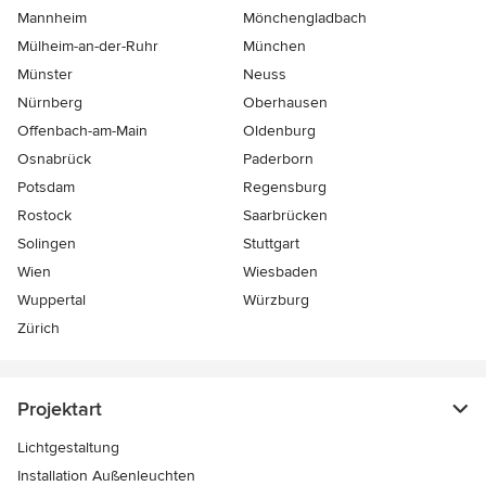
Mannheim
Mönchen­gladbach
Mülheim-an-der-Ruhr
München
Münster
Neuss
Nürnberg
Oberhausen
Offenbach-am-Main
Oldenburg
Osnabrück
Paderborn
Potsdam
Regensburg
Rostock
Saarbrücken
Solingen
Stuttgart
Wien
Wiesbaden
Wuppertal
Würzburg
Zürich
Projektart
Lichtgestaltung
Installation Außenleuchten