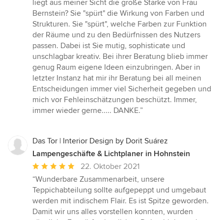
liegt aus meiner Sicht die große Stärke von Frau
Bernstein? Sie "spürt" die Wirkung von Farben und
Strukturen. Sie "spürt", welche Farben zur Funktion
der Räume und zu den Bedürfnissen des Nutzers
passen. Dabei ist Sie mutig, sophisticate und
unschlagbar kreativ. Bei ihrer Beratung blieb immer
genug Raum eigene Ideen einzubringen. Aber in
letzter Instanz hat mir ihr Beratung bei all meinen
Entscheidungen immer viel Sicherheit gegeben und
mich vor Fehleinschätzungen beschützt. Immer,
immer wieder gerne..... DANKE.”
Das Tor | Interior Design by Dorit Suárez
Lampengeschäfte & Lichtplaner in Hohnstein
Durchschnittliche
22. Oktober 2021
Bewertung:
“Wunderbare Zusammenarbeit, unsere
5
Teppichabteilung sollte aufgepeppt und umgebaut
von
werden mit indischem Flair. Es ist Spitze geworden.
5
Damit wir uns alles vorstellen konnten, wurden
Sternen