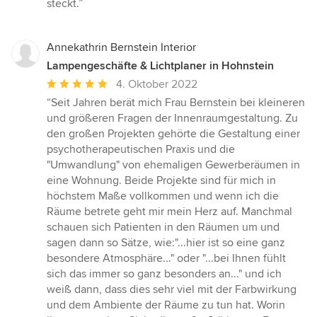
steckt.”
Annekathrin Bernstein Interior
Lampengeschäfte & Lichtplaner in Hohnstein
Durchschnittliche
4. Oktober 2022
Bewertung:
“Seit Jahren berät mich Frau Bernstein bei kleineren
5
und größeren Fragen der Innenraumgestaltung. Zu
von
den großen Projekten gehörte die Gestaltung einer
5
psychotherapeutischen Praxis und die
Sternen
"Umwandlung" von ehemaligen Gewerberäumen in
eine Wohnung. Beide Projekte sind für mich in
höchstem Maße vollkommen und wenn ich die
Räume betrete geht mir mein Herz auf. Manchmal
schauen sich Patienten in den Räumen um und
sagen dann so Sätze, wie:"...hier ist so eine ganz
besondere Atmosphäre..." oder "...bei Ihnen fühlt
sich das immer so ganz besonders an..." und ich
weiß dann, dass dies sehr viel mit der Farbwirkung
und dem Ambiente der Räume zu tun hat. Worin