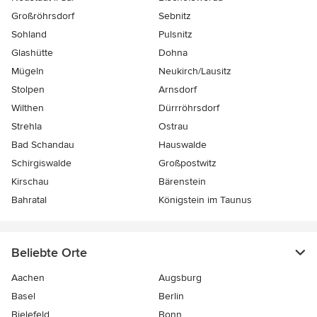
Großröhrsdorf
Sebnitz
Sohland
Pulsnitz
Glashütte
Dohna
Mügeln
Neukirch/Lausitz
Stolpen
Arnsdorf
Wilthen
Dürrröhrsdorf
Strehla
Ostrau
Bad Schandau
Hauswalde
Schirgiswalde
Großpostwitz
Kirschau
Bärenstein
Bahratal
Königstein im Taunus
Beliebte Orte
Aachen
Augsburg
Basel
Berlin
Bielefeld
Bonn