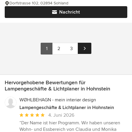
Dorfstrasse 102, 02894 Sohland
Nachricht
1
2
3
Hervorgehobene Bewertungen für
Lampengeschäfte & Lichtplaner in Hohnstein
WØHLBEHAGN - mein interiør design
Lampengeschäfte & Lichtplaner in Hohnstein
Durchschnittliche
4. Juni 2026
Bewertung:
“Der Name ist hier Programm. Wir haben unseren
5
Wohn- und Essbereich von Claudia und Monika