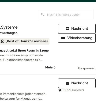
t.Systeme
Nachricht
rtung: 5 von 5 Sternen
Bewertungen
Videoberatung
„Best of Houzz“-Gewinner
konzept setzt Ihren Raum in Szene
aum ist eine anspruchsvolle
Funktionalität einerseits s...
Mehr
Gesponsert
Nachricht
03099 Kolkwitz
r Persönlichkeit, jeder Mensch
eitsraum funktional, gemü...