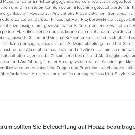
nd Maßen unserer Einrichtungsgegenstände sehr realistisch abgebildet ha
unktionen und Dimm-Stufen konnten so am Bildschirm getestet werden. Er
esorgt, dass wir Modelle zur Ansicht und Probe bekamen. Gemeinsam sin
delle zu testen. Darüber hinaus hat Herr Przyborowski die ausgewählt
solut zuverlässiger und gewissenhafter Partner, dem ein einwandfreies R
e (der Elektriker meinte nur, das könne man nicht ändern) wurde von i
 keine preiswerte Sache und viele im Bekanntenkreis haben sich über die
 Ich kann nur sagen, dass sich der Aufwand absolut gelohnt hat. So ei
as nachher die Atmosphäre ausmacht und da wäre es dumm, an dem, was m
igkeit auftraten lagen an der Zusammenarbeit mit und Abhängigkeit von 
tion und Ausführung in einer Hand gewesen wären. Als einzigen kleinen
ndlich viele unterschiedliche Fragen und Probleme zu behandeln hatte
überfordert war. Alles in allem kann ich nur sagen, dass Herr Przyborow
rum sollten Sie Beleuchtung auf Houzz beauftrag