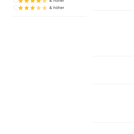
& höher
& höher