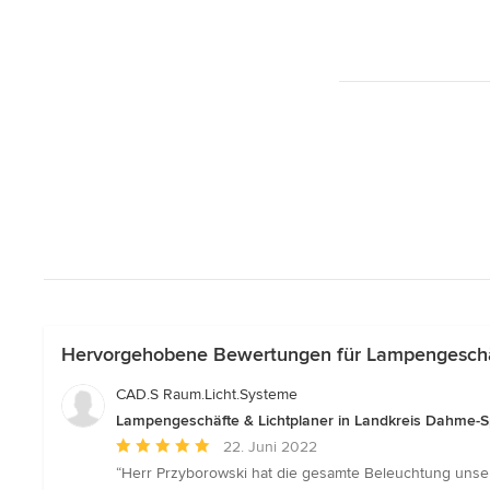
Hervorgehobene Bewertungen für Lampengeschäf
CAD.S Raum.Licht.Systeme
Lampengeschäfte & Lichtplaner in Landkreis Dahme-
Durchschnittliche
22. Juni 2022
Bewertung:
“Herr Przyborowski hat die gesamte Beleuchtung unser
5