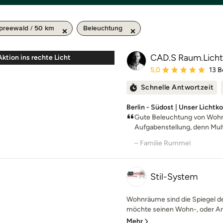
preewald / 50 km
Beleuchtung
CAD.S Raum.Lich
Aktion ins rechte Licht
Durchschnittliche Bewe
5,0
13 
Schnelle Antwortzeit
Berlin - Südost | Unser Licht
Gute Beleuchtung von Wohnr
Aufgabenstellung, denn Multi-
– Familie Rummel
Stil-System
Wohnräume sind die Spiegel de
möchte seinen Wohn-, oder Arb
Mehr