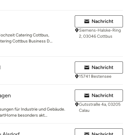
Nachricht
Siemens-Halske-Ring
ochzeit Catering Cottbus,
2, 03046 Cottbus
tering Cottbus Business D...
H
Nachricht
15741 Bestensee
lagen
Nachricht
Gutsstraße 4a, 03205
sungen für Industrie und Gebäude.
Calau
martHome besonders akt...
 Alsdorf
Nachricht