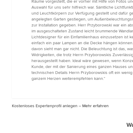
Räume vorgestellt, die er vorher mit Hilfe von Fotos u
von
Auswahl für uns sehr hilfreich war. Sämtliche Lichtf
5
und Leuchtkörpern zur Verfügung gestellt und dafür g
Sternen
angelegten Garten gestiegen, um Außenbeleuchtungsmo
zur Installation gegeben. Herr Przyborowski war ein ab
im ausgeschalteten Zustand leicht brummende Wandlamp
Lichtdesigner für ein Einfamilienhaus einzusetzen ist
einfach ein paar Lampen an die Decke hängen können...
davon sieht man gar nicht. Die Beleuchtung ist das, w
Widrigkeiten, die trotz Herrn Przyborowskis Zuverläss
herausgestellt haben. Ideal wäre gewesen, wenn Konzep
Kunde, der mit der Sanierung eines ganzen Hauses une
technischen Details Herrn Przyborowskis oft ein wenig 
ganzem Herzen weiterempfehlen kann.”
Kostenloses Expertenprofil anlegen –
Mehr erfahren
Wa