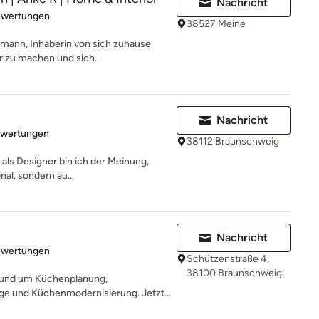
Nachricht
rtung: 5 von 5 Sternen
ewertungen
38527 Meine
eimann, Inhaberin von sich zuhause
 zu machen und sich...
Nachricht
rtung: 5 von 5 Sternen
ewertungen
38112 Braunschweig
 als Designer bin ich der Meinung,
nal, sondern au...
Nachricht
rtung: 5 von 5 Sternen
ewertungen
Schützenstraße 4,
38100 Braunschweig
rund um Küchenplanung,
 und Küchenmodernisierung. Jetzt...