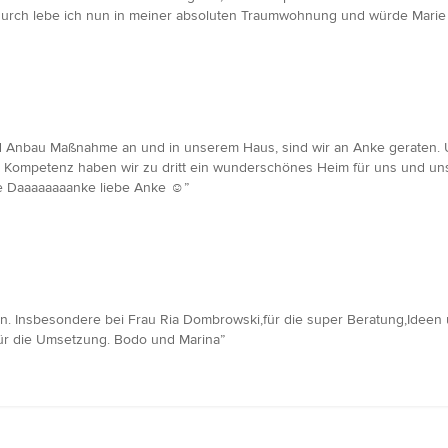
urch lebe ich nun in meiner absoluten Traumwohnung und würde Marie 
d Anbau Maßnahme an und in unserem Haus, sind wir an Anke geraten. U
d Kompetenz haben wir zu dritt ein wunderschönes Heim für uns und unse
 Daaaaaaaanke liebe Anke ☺️”
. Insbesondere bei Frau Ria Dombrowski,für die super Beratung,Ideen un
für die Umsetzung. Bodo und Marina”