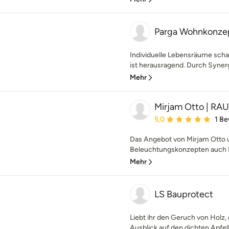
Parga Wohnkonze
Individuelle Lebensräume sch
ist herausragend. Durch Synergi
Mehr
Mirjam Otto | 
Durchschnittliche Bewe
5,0
1 B
Das Angebot von Mirjam Otto 
Beleuchtungskonzepten auch F
Mehr
LS Bauprotect
Liebt ihr den Geruch von Holz, 
Ausblick auf den dichten Apfel