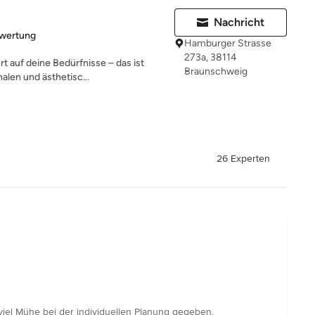
Nachricht
rtung: 5 von 5 Sternen
ewertung
Hamburger Strasse
273a, 38114
 auf deine Bedürfnisse – das ist
Braunschweig
alen und ästhetisc...
26 Experten
 viel Mühe bei der individuellen Planung gegeben,