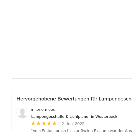
Hervorgehobene Bewertungen für Lampengeschäf
in.teriormood
Lampengeschäfte & Lichtplaner in Westerbeck
Durchschnittliche
12. Juni 2025
Bewertung:
“Vom Erstgespräch bis zur finalen Planung war der Aust