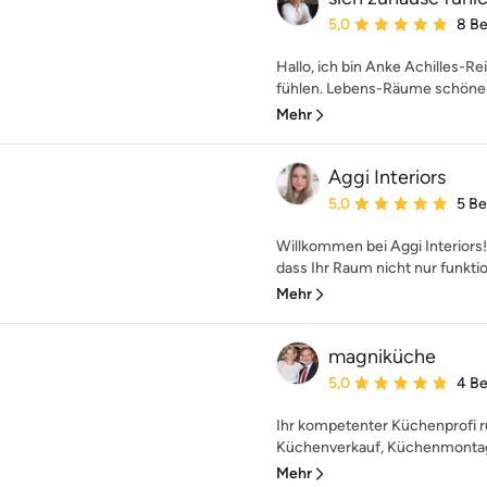
Durchschnittliche Bewe
5,0
8 B
Hallo, ich bin Anke Achilles-R
fühlen. Lebens-Räume schöner
Mehr
Aggi Interiors
Durchschnittliche Bewe
5,0
5 B
Willkommen bei Aggi Interiors!
dass Ihr Raum nicht nur funktio
Mehr
magniküche
Durchschnittliche Bewe
5,0
4 B
Ihr kompetenter Küchenprofi 
Küchenverkauf, Küchenmontage
Mehr