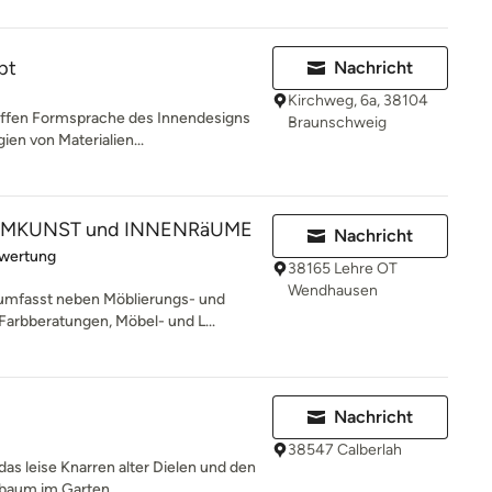
pt
Nachricht
Kirchweg, 6a, 38104
affen Formsprache des Innendesigns
Braunschweig
en von Materialien...
RAUMKUNST und INNENRäUME
Nachricht
rtung: 5 von 5 Sternen
ewertung
38165 Lehre OT
Wendhausen
umfasst neben Möblierungs- und
arbberatungen, Möbel- und L...
Nachricht
38547 Calberlah
das leise Knarren alter Dielen und den
baum im Garten...