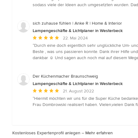
5
sodass viele der Ideen auch umgesetzten wurden. Dad
von
5
Sternen
sich zuhause fühlen | Anke R | Home & Interior
Lampengeschäfte & Lichtplaner in Westerbeck
Durchschnittliche
22. Mai 2024
Bewertung:
“Durch eine doch eigentlich sehr unglückliche Um- un
5
Beste , was uns passieren konnte. Dank ihrer Hilfe un
von
dankbar ☺️ Und sagen auch noch mal auf diesem Wege
5
Sternen
Der Küchenmacher Braunschweig
Lampengeschäfte & Lichtplaner in Westerbeck
Durchschnittliche
21. August 2022
Bewertung:
“Hiermit möchten wir uns für die Super Küche bedanken
5
Frau Dombrowski realisiert haben. Vielen,vielen Dank 
von
5
Sternen
Kostenloses Expertenprofil anlegen –
Mehr erfahren