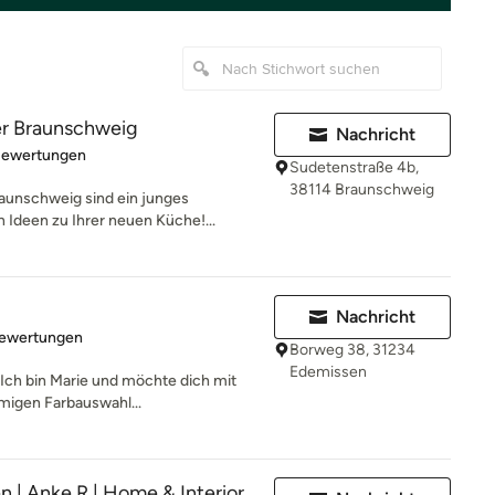
r Braunschweig
Nachricht
rtung: 4.8 von 5 Sternen
Bewertungen
Sudetenstraße 4b,
38114 Braunschweig
unschweig sind ein junges
n Ideen zu Ihrer neuen Küche!...
Nachricht
rtung: 5 von 5 Sternen
Bewertungen
Borweg 38, 31234
Edemissen
ch bin Marie und möchte dich mit
mmigen Farbauswahl...
n | Anke R | Home & Interior