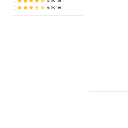
& höher
& höher