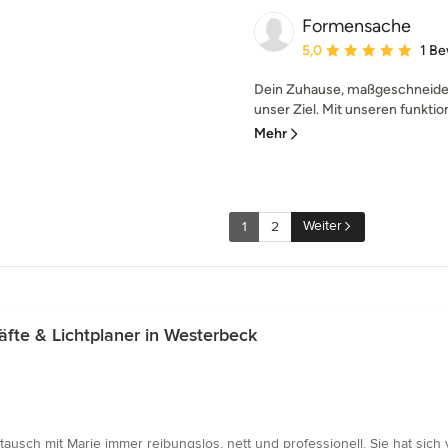
Formensache
Durchschnittliche Bewe
5,0
1 B
Dein Zuhause, maßgeschneidert
unser Ziel. Mit unseren funktion
Mehr
Weiter
1
2
te & Lichtplaner in Westerbeck
ausch mit Marie immer reibungslos, nett und professionell. Sie hat sich