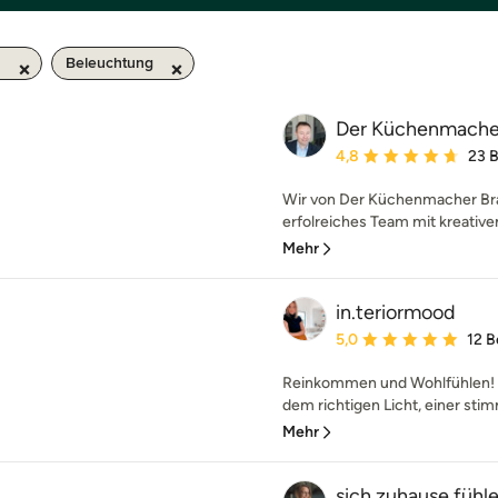
m
Beleuchtung
Der Küchenmache
Durchschnittliche Bewe
4,8
23 
Wir von Der Küchenmacher Bra
erfolreiches Team mit kreative
Mehr
in.teriormood
Durchschnittliche Bewe
5,0
12 
Reinkommen und Wohlfühlen! I
dem richtigen Licht, einer sti
Mehr
sich zuhause fühle