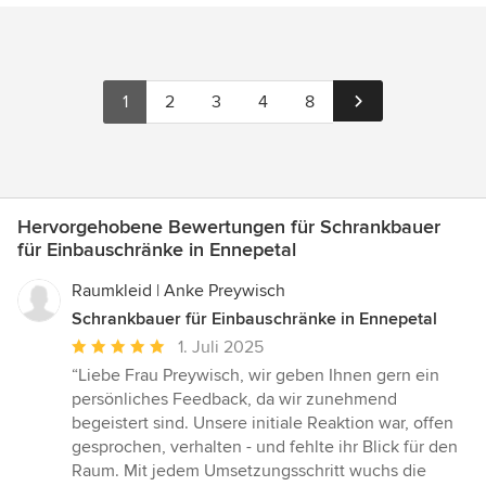
1
2
3
4
8
Hervorgehobene Bewertungen für Schrankbauer
für Einbauschränke in Ennepetal
Raumkleid | Anke Preywisch
Schrankbauer für Einbauschränke in Ennepetal
Durchschnittliche
1. Juli 2025
Bewertung:
“Liebe Frau Preywisch, wir geben Ihnen gern ein
5
persönliches Feedback, da wir zunehmend
von
begeistert sind. Unsere initiale Reaktion war, offen
5
gesprochen, verhalten - und fehlte ihr Blick für den
Sternen
Raum. Mit jedem Umsetzungsschritt wuchs die