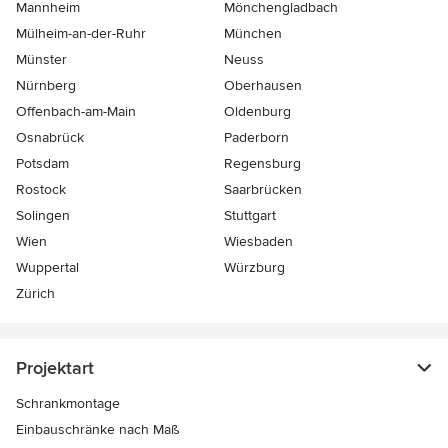
Mannheim
Mönchen­gladbach
Mülheim-an-der-Ruhr
München
Münster
Neuss
Nürnberg
Oberhausen
Offenbach-am-Main
Oldenburg
Osnabrück
Paderborn
Potsdam
Regensburg
Rostock
Saarbrücken
Solingen
Stuttgart
Wien
Wiesbaden
Wuppertal
Würzburg
Zürich
Projektart
Schrankmontage
Einbauschränke nach Maß