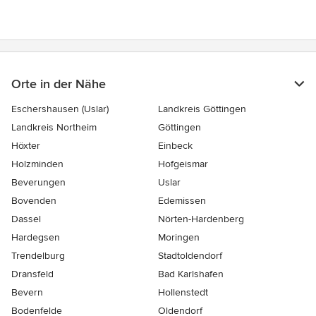
Orte in der Nähe
Eschershausen (Uslar)
Landkreis Göttingen
Landkreis Northeim
Göttingen
Höxter
Einbeck
Holzminden
Hofgeismar
Beverungen
Uslar
Bovenden
Edemissen
Dassel
Nörten-Hardenberg
Hardegsen
Moringen
Trendelburg
Stadtoldendorf
Dransfeld
Bad Karlshafen
Bevern
Hollenstedt
Bodenfelde
Oldendorf