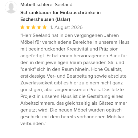
Möbeltischlerei Seeland
Schrankbauer für Einbauschränke in
Eschershausen (Uslar)
Durchschnittliche
1. August 2026
Bewertung:
“Herr Seeland hat in den vergangenen Jahren
5
Möbel für verschiedene Bereiche in unserem Haus
von
mit beeindruckender Kreativität und Präzision
5
angefertigt. Er hat einen hervorragenden Blick für
Sternen
den in dem jeweiligen Raum passenden Stil und
"denkt" sich in den Raum hinein. Hohe Qualität,
erstklassige Ver- und Bearbeitung sowie absolute
Zuverlässigkeit gibt es hier zu einem nicht ganz
günstigen, aber angemessenen Preis. Das letzte
Projekt in unseren Haus ist die Gestaltung eines
Arbeitszimmers, das gleichzeitig als Gästezimmer
genutzt wird. Die neuen Möbel wurden optisch
geschickt mit dem bereits vorhandenen Mobiliar
verbunden.”