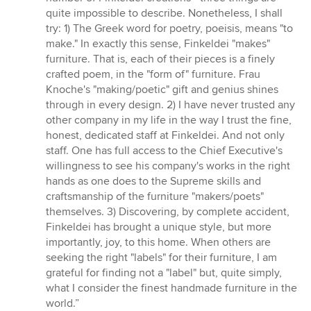
5
quite impossible to describe. Nonetheless, I shall
Sternen
try: 1) The Greek word for poetry, poeisis, means "to
make." In exactly this sense, Finkeldei "makes"
furniture. That is, each of their pieces is a finely
crafted poem, in the "form of" furniture. Frau
Knoche's "making/poetic" gift and genius shines
through in every design. 2) I have never trusted any
other company in my life in the way I trust the fine,
honest, dedicated staff at Finkeldei. And not only
staff. One has full access to the Chief Executive's
willingness to see his company's works in the right
hands as one does to the Supreme skills and
craftsmanship of the furniture "makers/poets"
themselves. 3) Discovering, by complete accident,
Finkeldei has brought a unique style, but more
importantly, joy, to this home. When others are
seeking the right "labels" for their furniture, I am
grateful for finding not a "label" but, quite simply,
what I consider the finest handmade furniture in the
world.”