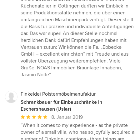
Küchenatelier in Göttingen durften wir Einblick in
seine Produktionsstätte nehmen, die über einen
umfangreichen Maschinenpark verfügt. Dieser stellt
die Basis für präzise und individuelle Anfertigungen
dar. Das war super! An dieser Stelle nochmal
herzlichen Dank dafür! Empfehlungen haben mit
Vertrauen zutun: Wir können die Fa. „Ebbecke
GmbH – excellent einrichten“ mit Freude und aus
vollster Überzeugung weiterempfehlen. Viele
Grüße, NOAS Immobilien Braunlage Inhaberin,
Jasmin Nolte”
Finkeldei Polstermöbelmanufaktur
Schrankbauer für Einbauschränke in
Eschershausen (Uslar)
Durchschnittliche
8. Januar 2019
Bewertung:
“When it comes to my experience - as the private
5
owner of a small villa, who has so joyfully acquired a
von
number of Finkeldei creations - three things are