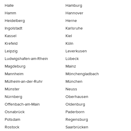
Halle
Hamburg
Hamm
Hannover
Heidelberg
Herne
Ingolstadt
Karlsruhe
Kassel
Kiel
Krefeld
Köln
Leipzig
Leverkusen
Ludwigshafen-am-Rhein
Lübeck
Magdeburg
Mainz
Mannheim
Mönchen­gladbach
Mülheim-an-der-Ruhr
München
Münster
Neuss
Nürnberg
Oberhausen
Offenbach-am-Main
Oldenburg
Osnabrück
Paderborn
Potsdam
Regensburg
Rostock
Saarbrücken