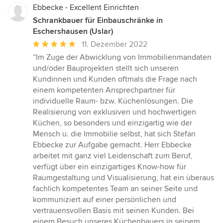
Ebbecke - Excellent Einrichten
Schrankbauer für Einbauschränke in
Eschershausen (Uslar)
Durchschnittliche
11. Dezember 2022
Bewertung:
“Im Zuge der Abwicklung von Immobilienmandaten
5
und/oder Bauprojekten stellt sich unseren
von
Kundinnen und Kunden oftmals die Frage nach
5
einem kompetenten Ansprechpartner für
Sternen
individuelle Raum- bzw. Küchenlösungen. Die
Realisierung von exklusiven und hochwertigen
Küchen, so besonders und einzigartig wie der
Mensch u. die Immobilie selbst, hat sich Stefan
Ebbecke zur Aufgabe gemacht. Herr Ebbecke
arbeitet mit ganz viel Leidenschaft zum Beruf,
verfügt über ein einzigartiges Know-how für
Raumgestaltung und Visualisierung, hat ein überaus
fachlich kompetentes Team an seiner Seite und
kommuniziert auf einer persönlichen und
vertrauensvollen Basis mit seinen Kunden. Bei
einem Besuch unseres Küchenbauers in seinem