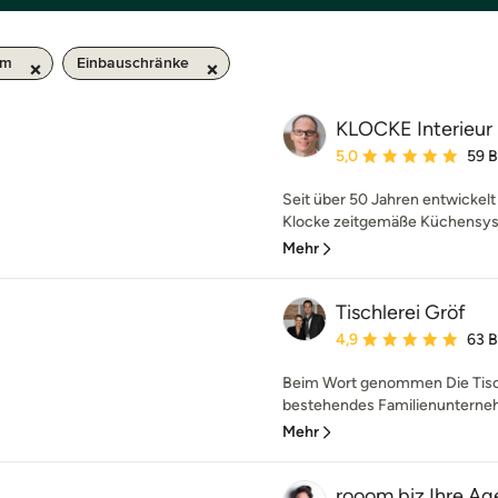
km
Einbauschränke
KLOCKE Interieu
Durchschnittliche Bewe
5,0
59 
Seit über 50 Jahren entwickel
Klocke zeitgemäße Küchensyst
Mehr
Tischlerei Gröf
Durchschnittliche Bewe
4,9
63 
Beim Wort genommen Die Tischl
bestehendes Familienunternehm
Mehr
rooom.biz Ihre Ag