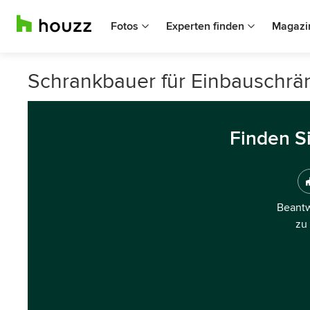
Fotos
Experten finden
Magazi
Schrankbauer für Einbauschrän
Finden S
Beantw
zu