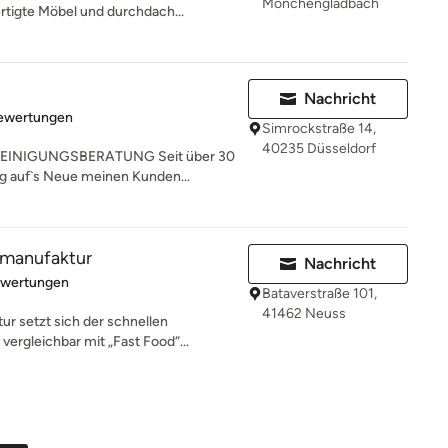
Mönchengladbach
tigte Möbel und durchdach...
Nachricht
rtung: 5 von 5 Sternen
Bewertungen
Simrockstraße 14,
40235 Düsseldorf
INIGUNGSBERATUNG Seit über 30
ag auf`s Neue meinen Kunden...
manufaktur
Nachricht
rtung: 5 von 5 Sternen
ewertungen
Bataverstraße 101,
41462 Neuss
r setzt sich der schnellen
vergleichbar mit „Fast Food“...