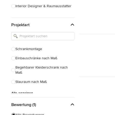
Interior Designer & Raumausstatter
Küchenplanung
Projektart
Landschaftsarchitekten
Armaturen & Sanitärbedarf
Beleuchtung
Schrankmontage
Einbauschränke
Einbauschränke nach Maß
Alle anzeigen
Begehbarer Kleiderschrank nach
Maß
Stauraum nach Maß
Alle anzeigen
Bewertung (1)
Alle Bewertungen