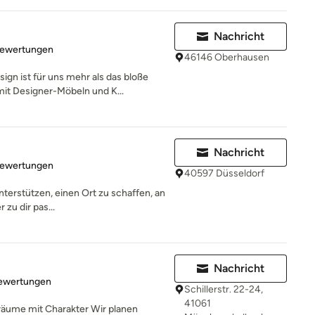
Nachricht
rtung: 5 von 5 Sternen
Bewertungen
46146 Oberhausen
gn ist für uns mehr als das bloße
t Designer-Möbeln und K...
Nachricht
rtung: 5 von 5 Sternen
Bewertungen
40597 Düsseldorf
unterstützen, einen Ort zu schaffen, an
zu dir pas...
Nachricht
rtung: 5 von 5 Sternen
Bewertungen
Schillerstr. 22-24,
41061
räume mit Charakter Wir planen