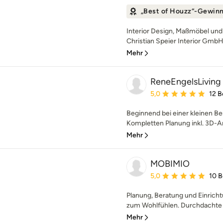
„Best of Houzz“-Gewin
Interior Design, Maßmöbel und
Christian Speier Interior GmbH 
Mehr
ReneEngelsLiving
Durchschnittliche Bewe
5,0
12 
Beginnend bei einer kleinen Ber
Kompletten Planung inkl. 3D-An
Mehr
MOBIMIO
Durchschnittliche Bewe
5,0
10 
Planung, Beratung und Einric
zum Wohlfühlen. Durchdachte R
Mehr