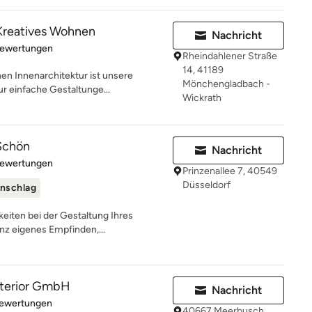
eatives Wohnen
Nachricht
rtung: 5 von 5 Sternen
Bewertungen
Rheindahlener Straße
14, 41189
 Innenarchitektur ist unsere
Mönchengladbach -
ur einfache Gestaltunge...
Wickrath
Schön
Nachricht
rtung: 5 von 5 Sternen
Bewertungen
Prinzenallee 7, 40549
Düsseldorf
nschlag
keiten bei der Gestaltung Ihres
nz eigenes Empfinden,...
interior GmbH
Nachricht
rtung: 4.7 von 5 Sternen
Bewertungen
40667 Meerbusch