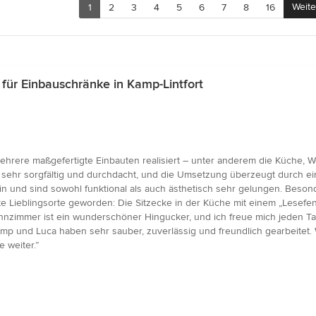
Weite
1
2
3
4
5
6
7
8
16
ür Einbauschränke in Kamp-Lintfort
ehrere maßgefertigte Einbauten realisiert – unter anderem die Küche,
r sehr sorgfältig und durchdacht, und die Umsetzung überzeugt durch ei
ein und sind sowohl funktional als auch ästhetisch sehr gelungen. Beso
 Lieblingsorte geworden: Die Sitzecke in der Küche mit einem „Lesefens
hnzimmer ist ein wunderschöner Hingucker, und ich freue mich jeden Tag
 und Luca haben sehr sauber, zuverlässig und freundlich gearbeitet. 
 weiter.”