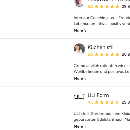
Durchschnittliche Bewe
5,0
29 
Interiour Coaching - aus Freud
Lebensraum etwas positiv verä
Mehr
Küchen|stil.
Durchschnittliche Bewe
5,0
26 
Grundsätzlich möchten wir nic
Wohlbefinden und positives Le
Mehr
ULI Form
Durchschnittliche Bewe
4,5
29 
ULI stellt Garderoben und Klei
gebürsteten Edelstahl nach Maß
Mehr