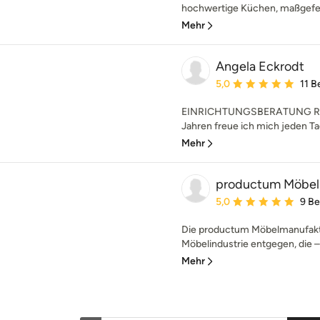
hochwertige Küchen, maßgefer
Mehr
Angela Eckrodt
Durchschnittliche Bewe
5,0
11 
EINRICHTUNGSBERATUNG RE
Jahren freue ich mich jeden T
Mehr
productum Möbel
Durchschnittliche Bewe
5,0
9 B
Die productum Möbelmanufaktu
Möbelindustrie entgegen, die – 
Mehr