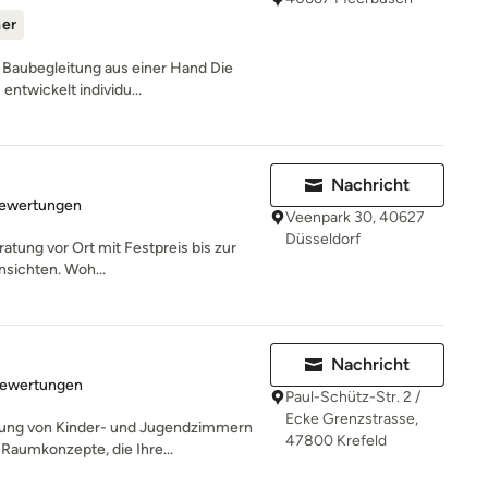
ner
 Baubegleitung aus einer Hand Die
entwickelt individu...
Nachricht
rtung: 5 von 5 Sternen
Bewertungen
Veenpark 30, 40627
Düsseldorf
atung vor Ort mit Festpreis bis zur
sichten. Woh...
Nachricht
rtung: 5 von 5 Sternen
Bewertungen
Paul-Schütz-Str. 2 /
Ecke Grenzstrasse,
htung von Kinder- und Jugendzimmern
47800 Krefeld
aumkonzepte, die Ihre...