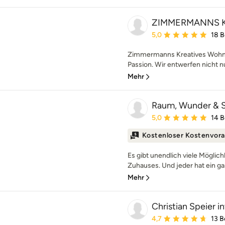
ZIMMERMANNS Kr
Durchschnittliche Bewe
5,0
18 
Zimmermanns Kreatives Wohnen
Passion. Wir entwerfen nicht n
Mehr
Raum, Wunder & 
Durchschnittliche Bewe
5,0
14 
Kostenloser Kostenvora
Es gibt unendlich viele Möglich
Zuhauses. Und jeder hat ein ga
Mehr
Christian Speier 
Durchschnittliche Bewe
4,7
13 