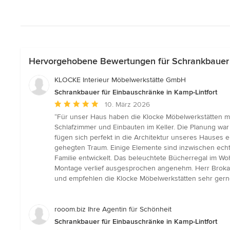
Hervorgehobene Bewertungen für Schrankbauer f
KLOCKE Interieur Möbelwerkstätte GmbH
Schrankbauer für Einbauschränke in Kamp-Lintfort
Durchschnittliche
10. März 2026
Bewertung:
“Für unser Haus haben die Klocke Möbelwerkstätten m
5
Schlafzimmer und Einbauten im Keller. Die Planung wa
von
fügen sich perfekt in die Architektur unseres Hauses 
5
gehegten Traum. Einige Elemente sind inzwischen echte
Sternen
Familie entwickelt. Das beleuchtete Bücherregal im Wo
Montage verlief ausgesprochen angenehm. Herr Brokamp
und empfehlen die Klocke Möbelwerkstätten sehr gerne
rooom.biz Ihre Agentin für Schönheit
Schrankbauer für Einbauschränke in Kamp-Lintfort