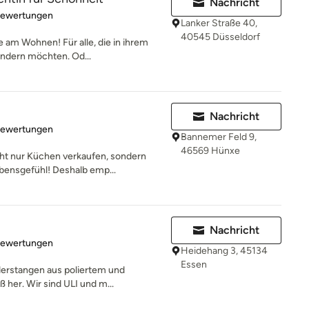
Nachricht
rtung: 5 von 5 Sternen
Bewertungen
Lanker Straße 40,
40545 Düsseldorf
e am Wohnen! Für alle, die in ihrem
ndern möchten. Od...
Nachricht
rtung: 5 von 5 Sternen
Bewertungen
Bannemer Feld 9,
46569 Hünxe
ht nur Küchen verkaufen, sondern
bensgefühl! Deshalb emp...
Nachricht
rtung: 4.5 von 5 Sternen
Bewertungen
Heidehang 3, 45134
Essen
derstangen aus poliertem und
 her. Wir sind ULI und m...