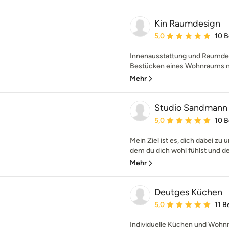
Kin Raumdesign
Durchschnittliche Bewe
5,0
10 
Innenausstattung und Raumdesi
Bestücken eines Wohnraums mi
Mehr
Studio Sandmann
Durchschnittliche Bewe
5,0
10 
Mein Ziel ist es, dich dabei zu 
dem du dich wohl fühlst und der 
Mehr
Deutges Küchen
Durchschnittliche Bewe
5,0
11 
Individuelle Küchen und Wohn