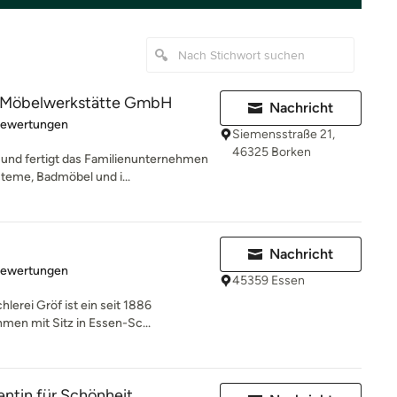
r Möbelwerkstätte GmbH
Nachricht
rtung: 5 von 5 Sternen
Bewertungen
Siemensstraße 21,
46325 Borken
t und fertigt das Familienunternehmen
eme, Badmöbel und i...
Nachricht
rtung: 4.9 von 5 Sternen
Bewertungen
45359 Essen
erei Gröf ist ein seit 1886
en mit Sitz in Essen-Sc...
entin für Schönheit