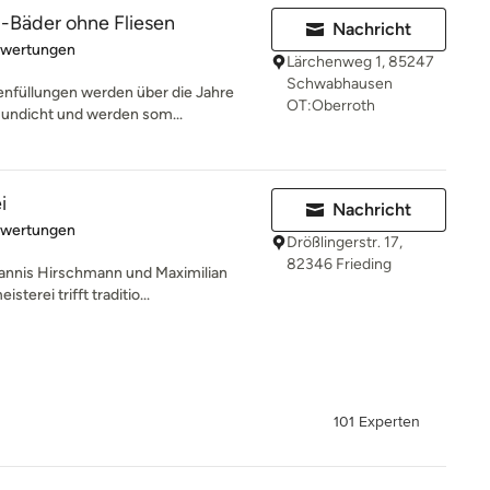
-Bäder ohne Fliesen
Nachricht
rtung: 5 von 5 Sternen
ewertungen
Lärchenweg 1, 85247
Schwabhausen
enfüllungen werden über die Jahre
OT:Oberroth
undicht und werden som...
i
Nachricht
rtung: 5 von 5 Sternen
ewertungen
Drößlingerstr. 17,
82346 Frieding
Jannis Hirschmann und Maximilian
erei trifft traditio...
101 Experten