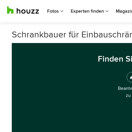
Fotos
Experten finden
Magazi
Schrankbauer für Einbauschrän
Finden S
Beantw
zu