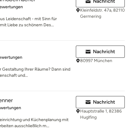
Nachricht
rtung: 4.9 von 5 Sternen
Bewertungen
Kleinfeldstr. 47a, 82110
Germering
s Leidenschaft - mit Sinn für
 mit Liebe zu schönem Des...
Nachricht
rtung: 5 von 5 Sternen
Bewertungen
80997 München
er Gestaltung Ihrer Räume? Dann sind
denschaft und...
enner
Nachricht
rtung: 5 von 5 Sternen
ewertungen
Hauptstraße 1, 82386
Huglfing
einrichtung und Küchenplanung mit
eiten ausschließlich m...