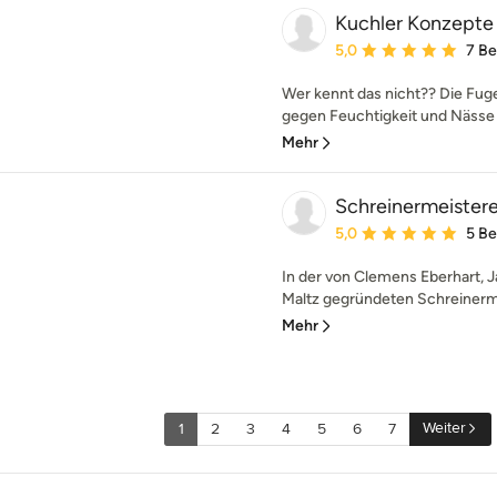
Kuchler Konzepte 
Durchschnittliche Bewe
5,0
7 B
Wer kennt das nicht?? Die Fug
gegen Feuchtigkeit und Nässe 
Mehr
Schreinermeistere
Durchschnittliche Bewe
5,0
5 B
In der von Clemens Eberhart, 
Maltz gegründeten Schreinermeist
Mehr
Weiter
1
2
3
4
5
6
7