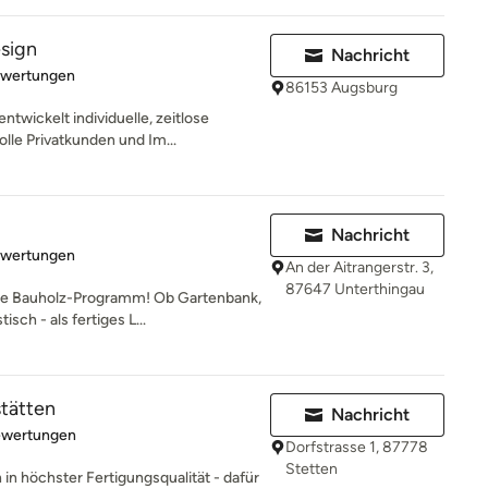
sign
Nachricht
rtung: 5 von 5 Sternen
ewertungen
86153 Augsburg
twickelt individuelle, zeitlose
le Privatkunden und Im...
Nachricht
rtung: 5 von 5 Sternen
ewertungen
An der Aitrangerstr. 3,
87647 Unterthingau
le Bauholz-Programm! Ob Gartenbank,
ch - als fertiges L...
tätten
Nachricht
rtung: 4.9 von 5 Sternen
ewertungen
Dorfstrasse 1, 87778
Stetten
in höchster Fertigungsqualität - dafür