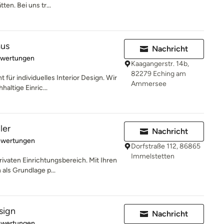
en. Bei uns tr...
aus
Nachricht
rtung: 5 von 5 Sternen
ewertungen
Kaagangerstr. 14b,
82279 Eching am
r individuelles Interior Design. Wir
Ammersee
altige Einric...
ler
Nachricht
rtung: 4.8 von 5 Sternen
ewertungen
Dorfstraße 112, 86865
Immelstetten
privaten Einrichtungsbereich. Mit Ihren
ls Grundlage p...
sign
Nachricht
rtung: 5 von 5 Sternen
ewertungen