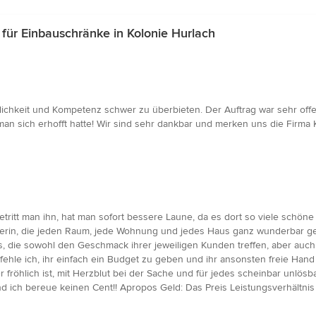
ür Einbauschränke in Kolonie Hurlach
ichkeit und Kompetenz schwer zu überbieten. Der Auftrag war sehr offen
 sich erhofft hatte! Wir sind sehr dankbar und merken uns die Firma Kr
tritt man ihn, hat man sofort bessere Laune, da es dort so viele schöne
signerin, die jeden Raum, jede Wohnung und jedes Haus ganz wunderbar ges
 die sowohl den Geschmack ihrer jeweiligen Kunden treffen, aber auch
mpfehle ich, ihr einfach ein Budget zu geben und ihr ansonsten freie Hand
er fröhlich ist, mit Herzblut bei der Sache und für jedes scheinbar unl
nd ich bereue keinen Cent!! Apropos Geld: Das Preis Leistungsverhältnis i