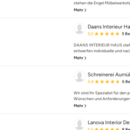
stehen die Engel Möbelwerkstätt
Mehr
Daans Interieur H
Durchschnittliche Bewe
5,0
5 B
DAANS INTERIEUR HAUS steht fü
entwerfen individuelle und nachh
Mehr
Schreinerei Aumül
Durchschnittliche Bewe
4,8
6 B
Wir sind Ihr Spezialist für den 
Wünschen und Anforderungen a
Mehr
Lanova Interior De
Durchschnittliche Bewe
5,0
8 B