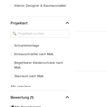
Interior Designer & Raumausstatter
Küchenplanung
Projektart
Landschaftsarchitekten
Armaturen & Sanitärbedarf
Beleuchtung
Schrankmontage
Einbauschränke
Einbauschränke nach Maß
Alle anzeigen
Begehbarer Kleiderschrank nach
Maß
Stauraum nach Maß
Alle anzeigen
Bewertung (1)
Alle Bewertungen