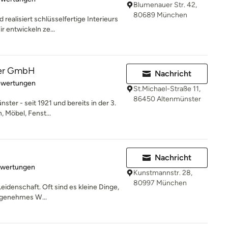
Blumenauer Str. 42,
80689 München
 realisiert schlüsselfertige Interieurs
 entwickeln ze...
ler GmbH
Nachricht
rtung: 5 von 5 Sternen
ewertungen
St.Michael-Straße 11,
86450 Altenmünster
ster - seit 1921 und bereits in der 3.
 Möbel, Fenst...
Nachricht
rtung: 5 von 5 Sternen
ewertungen
Kunstmannstr. 28,
80997 München
Leidenschaft. Oft sind es kleine Dinge,
angenehmes W...