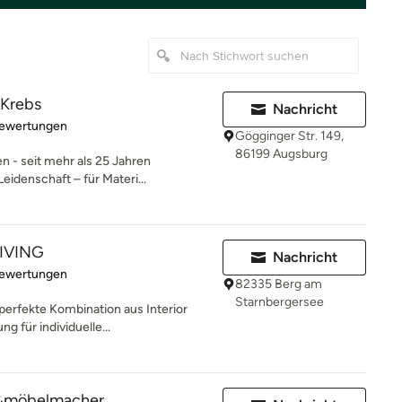
 Krebs
Nachricht
rtung: 5 von 5 Sternen
Bewertungen
Gögginger Str. 149,
86199 Augsburg
 - seit mehr als 25 Jahren
eidenschaft – für Materi...
LIVING
Nachricht
rtung: 5 von 5 Sternen
Bewertungen
82335 Berg am
Starnbergersee
 perfekte Kombination aus Interior
 für individuelle...
&möbelmacher