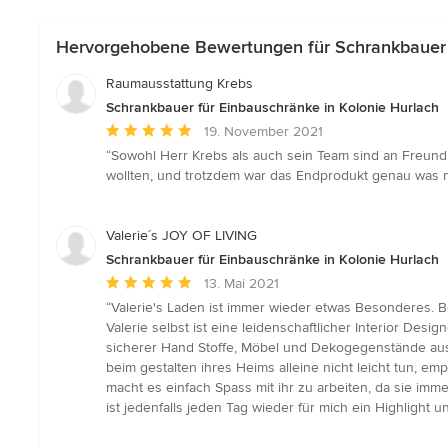
Hervorgehobene Bewertungen für Schrankbauer f
Raumausstattung Krebs
Schrankbauer für Einbauschränke in Kolonie Hurlach
Durchschnittliche
19. November 2021
Bewertung:
“Sowohl Herr Krebs als auch sein Team sind an Freundl
5
wollten, und trotzdem war das Endprodukt genau was man
von
5
Sternen
Valerie´s JOY OF LIVING
Schrankbauer für Einbauschränke in Kolonie Hurlach
Durchschnittliche
13. Mai 2021
Bewertung:
“Valerie's Laden ist immer wieder etwas Besonderes. Be
5
Valerie selbst ist eine leidenschaftlicher Interior De
von
sicherer Hand Stoffe, Möbel und Dekogegenstände aus,
5
beim gestalten ihres Heims alleine nicht leicht tun, e
Sternen
macht es einfach Spass mit ihr zu arbeiten, da sie imm
ist jedenfalls jeden Tag wieder für mich ein Highlight u