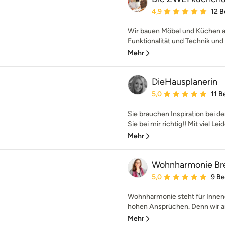
Durchschnittliche Bewe
4,9
12 
Wir bauen Möbel und Küchen au
Funktionalität und Technik und
Mehr
DieHausplanerin
Durchschnittliche Bewe
5,0
11 
Sie brauchen Inspiration bei d
Sie bei mir richtig!! Mit viel Lei
Mehr
Wohnharmonie Br
Durchschnittliche Bewe
5,0
9 B
Wohnharmonie steht für Innen
hohen Ansprüchen. Denn wir arb
Mehr