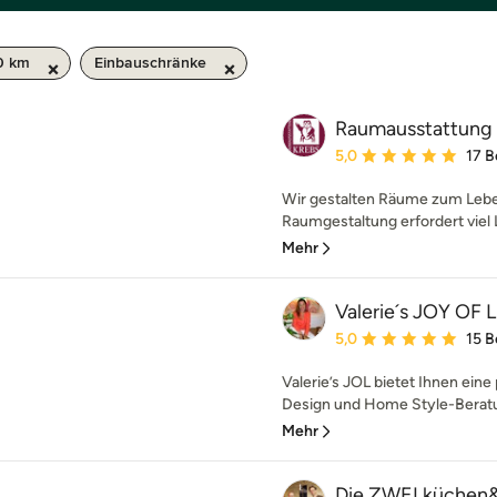
50 km
Einbauschränke
Raumausstattung
Durchschnittliche Bewe
5,0
17 
Wir gestalten Räume zum Leben
Raumgestaltung erfordert viel L
Mehr
Valerie´s JOY OF 
Durchschnittliche Bewe
5,0
15 
Valerie’s JOL bietet Ihnen eine
Design und Home Style-Beratung
Mehr
Die ZWEI küchen