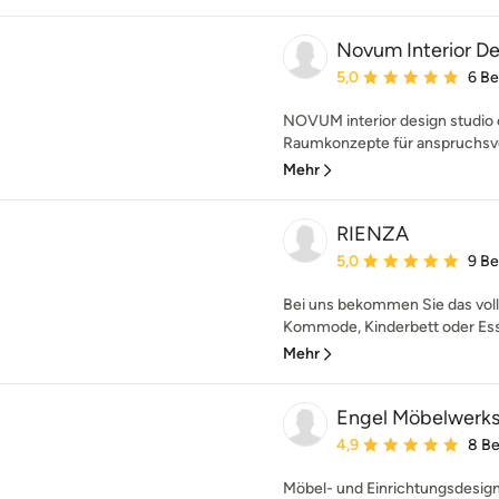
Novum Interior De
Durchschnittliche Bewe
5,0
6 B
NOVUM interior design studio en
Raumkonzepte für anspruchsvol
Mehr
RIENZA
Durchschnittliche Bewe
5,0
9 B
Bei uns bekommen Sie das vol
Kommode, Kinderbett oder Esstis
Mehr
Engel Möbelwerks
Durchschnittliche Bewe
4,9
8 B
Möbel- und Einrichtungsdesign 