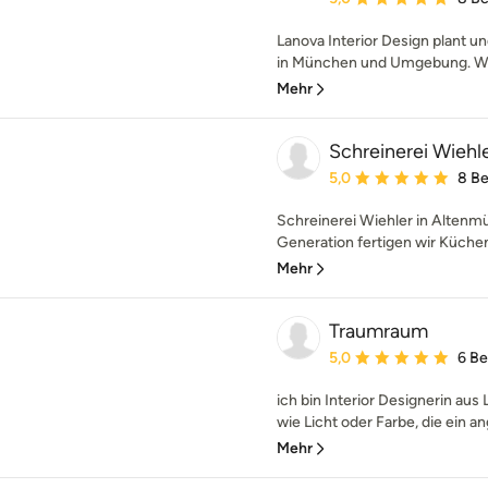
Lanova Interior Design plant und
in München und Umgebung. Wir
Mehr
Schreinerei Wieh
Durchschnittliche Bewe
5,0
8 B
Schreinerei Wiehler in Altenmün
Generation fertigen wir Küchen,
Mehr
Traumraum
Durchschnittliche Bewe
5,0
6 B
ich bin Interior Designerin aus 
wie Licht oder Farbe, die ein 
Mehr