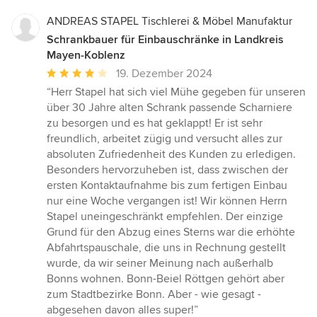
ANDREAS STAPEL Tischlerei & Möbel Manufaktur
Schrankbauer für Einbauschränke in Landkreis
Mayen-Koblenz
Durchschnittliche
19. Dezember 2024
Bewertung:
“Herr Stapel hat sich viel Mühe gegeben für unseren
4
über 30 Jahre alten Schrank passende Scharniere
von
zu besorgen und es hat geklappt! Er ist sehr
5
freundlich, arbeitet zügig und versucht alles zur
Sternen
absoluten Zufriedenheit des Kunden zu erledigen.
Besonders hervorzuheben ist, dass zwischen der
ersten Kontaktaufnahme bis zum fertigen Einbau
nur eine Woche vergangen ist! Wir können Herrn
Stapel uneingeschränkt empfehlen. Der einzige
Grund für den Abzug eines Sterns war die erhöhte
Abfahrtspauschale, die uns in Rechnung gestellt
wurde, da wir seiner Meinung nach außerhalb
Bonns wohnen. Bonn-Beiel Röttgen gehört aber
zum Stadtbezirke Bonn. Aber - wie gesagt -
abgesehen davon alles super!”