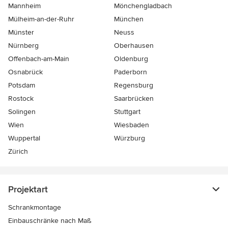
Mannheim
Mönchen­gladbach
Mülheim-an-der-Ruhr
München
Münster
Neuss
Nürnberg
Oberhausen
Offenbach-am-Main
Oldenburg
Osnabrück
Paderborn
Potsdam
Regensburg
Rostock
Saarbrücken
Solingen
Stuttgart
Wien
Wiesbaden
Wuppertal
Würzburg
Zürich
Projektart
Schrankmontage
Einbauschränke nach Maß