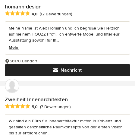
homann-design
Durchschnittliche Bewertung: 4.8 von 5 Sternen
4,8
(12 Bewertungen)
Meine Name ist Alex Homann und ich begrüße Sie Herzlich
auf meinem HOUZZ Profil! Ich entwerfe Möbel und Interieur
Ausstattung sowohl für Ih...
Mehr
56170 Bendorf
Nachricht
Zweiheit Innenarchitekten
Durchschnittliche Bewertung: 5 von 5 Sternen
5,0
(7 Bewertungen)
Wir sind ein Büro für Innenarchitektur mitten in Koblenz und
gestalten ganzheitliche Raumkonzepte von der ersten Vision
bis zur erfolgreichen...