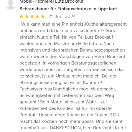
Möbel-Tischlerei Lutz Brockauf
Schrankbauer für Einbauschränke in Lippstadt
Durchschnittliche
21. Juni 2024
Bewertung:
“Wie kann man eine Pinienholz-Küche altersgerecht
5
umbauen und dabei noch verschönern ?? Ganz
von
einfach: Nur die Tel.-Nr. von Fa. Lutz Brockauf
5
wählen und den Meister um Hilfe bitten. Nach
Sternen
intensiven und ideenreichen Beratungsgesprächen
waren wir von den Vorschlägen von Herrn Brockauf
begeistert. In vorherigen Beratungsgesprächen
wurde uns immer nur mitgeteilt: so wie sie sich das
vorstellen, ist ein Umbau nicht möglich. Bei der
Planungsumsetzung hat er mit Können +
Fachwissen das Unmögliche möglich gemacht,
Schwierigkeiten mit Lieferanten aus dem Weg
geräumt ! Sein Motto, alles zum Wohl + zur
Zufriedenheit des Kunden, ist für ihn oberste
Priorität ! Unsere neue Küche ist ein Traum !!! Da
macht das Kochen noch mehr Spass. Und sie sieht
traumhaft aus. DANKESCHÖN, Herr Brockauf ! Kurt +