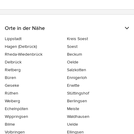
Orte in der Nähe
Lippstadt
Kreis Soest
Hagen (Delbrück)
Soest
Rheda-Wiedenbrück
Beckum
Delbrück
Oelde
Rietberg
Salzkotten
Büren
Ennigerloh
Geseke
Erwitte
Rüthen
Stüttingshof
Weiberg
Berlingsen
Echelnpöten
Meiste
Wippringsen
Waldhausen
Bilme
Uelde
Volbringen
Ellingsen