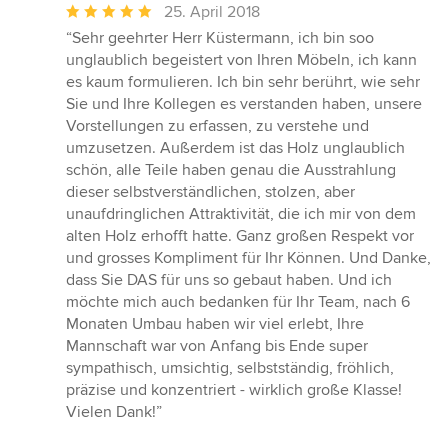
Durchschnittliche
25. April 2018
Bewertung:
“Sehr geehrter Herr Küstermann, ich bin soo
5
unglaublich begeistert von Ihren Möbeln, ich kann
von
es kaum formulieren. Ich bin sehr berührt, wie sehr
5
Sie und Ihre Kollegen es verstanden haben, unsere
Sternen
Vorstellungen zu erfassen, zu verstehe und
umzusetzen. Außerdem ist das Holz unglaublich
schön, alle Teile haben genau die Ausstrahlung
dieser selbstverständlichen, stolzen, aber
unaufdringlichen Attraktivität, die ich mir von dem
alten Holz erhofft hatte. Ganz großen Respekt vor
und grosses Kompliment für Ihr Können. Und Danke,
dass Sie DAS für uns so gebaut haben. Und ich
möchte mich auch bedanken für Ihr Team, nach 6
Monaten Umbau haben wir viel erlebt, Ihre
Mannschaft war von Anfang bis Ende super
sympathisch, umsichtig, selbstständig, fröhlich,
präzise und konzentriert - wirklich große Klasse!
Vielen Dank!”