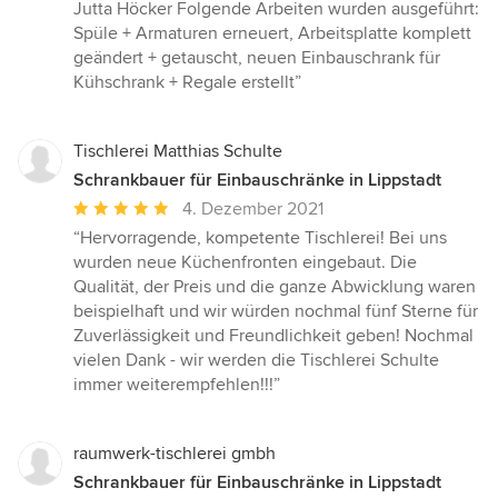
Jutta Höcker Folgende Arbeiten wurden ausgeführt:
Spüle + Armaturen erneuert, Arbeitsplatte komplett
geändert + getauscht, neuen Einbauschrank für
Kühschrank + Regale erstellt”
Tischlerei Matthias Schulte
Schrankbauer für Einbauschränke in Lippstadt
Durchschnittliche
4. Dezember 2021
Bewertung:
“Hervorragende, kompetente Tischlerei! Bei uns
5
wurden neue Küchenfronten eingebaut. Die
von
Qualität, der Preis und die ganze Abwicklung waren
5
beispielhaft und wir würden nochmal fünf Sterne für
Sternen
Zuverlässigkeit und Freundlichkeit geben! Nochmal
vielen Dank - wir werden die Tischlerei Schulte
immer weiterempfehlen!!!”
raumwerk-tischlerei gmbh
Schrankbauer für Einbauschränke in Lippstadt