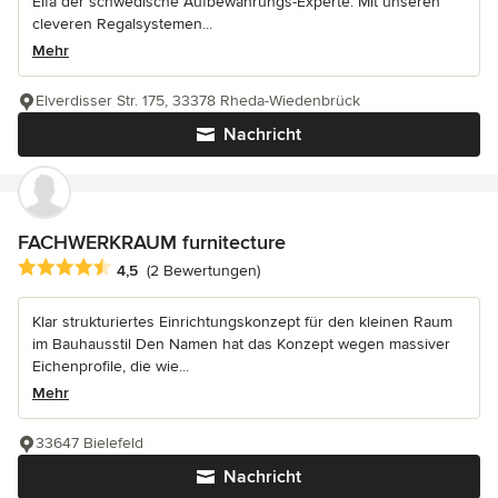
Elfa der schwedische Aufbewahrungs-Experte. Mit unseren
cleveren Regalsystemen...
Mehr
Elverdisser Str. 175, 33378 Rheda-Wiedenbrück
Nachricht
FACHWERKRAUM furnitecture
Durchschnittliche Bewertung: 4.5 von 5 Sternen
4,5
(2 Bewertungen)
Klar strukturiertes Einrichtungskonzept für den kleinen Raum
im Bauhausstil Den Namen hat das Konzept wegen massiver
Eichenprofile, die wie...
Mehr
33647 Bielefeld
Nachricht