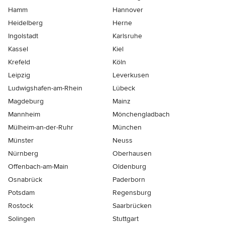
Hamm
Hannover
Heidelberg
Herne
Ingolstadt
Karlsruhe
Kassel
Kiel
Krefeld
Köln
Leipzig
Leverkusen
Ludwigshafen-am-Rhein
Lübeck
Magdeburg
Mainz
Mannheim
Mönchen­gladbach
Mülheim-an-der-Ruhr
München
Münster
Neuss
Nürnberg
Oberhausen
Offenbach-am-Main
Oldenburg
Osnabrück
Paderborn
Potsdam
Regensburg
Rostock
Saarbrücken
Solingen
Stuttgart