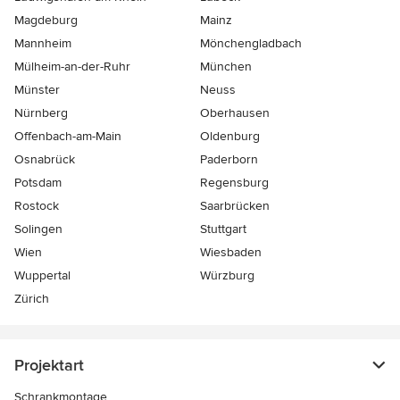
Magdeburg
Mainz
Mannheim
Mönchen­gladbach
Mülheim-an-der-Ruhr
München
Münster
Neuss
Nürnberg
Oberhausen
Offenbach-am-Main
Oldenburg
Osnabrück
Paderborn
Potsdam
Regensburg
Rostock
Saarbrücken
Solingen
Stuttgart
Wien
Wiesbaden
Wuppertal
Würzburg
Zürich
Projektart
Schrankmontage