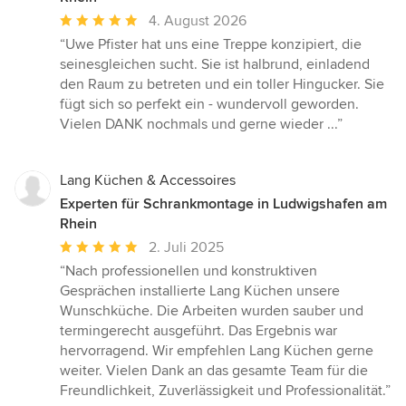
Durchschnittliche
4. August 2026
Bewertung:
“Uwe Pfister hat uns eine Treppe konzipiert, die
5
seinesgleichen sucht. Sie ist halbrund, einladend
von
den Raum zu betreten und ein toller Hingucker. Sie
5
fügt sich so perfekt ein - wundervoll geworden.
Sternen
Vielen DANK nochmals und gerne wieder ...”
Lang Küchen & Accessoires
Experten für Schrankmontage in Ludwigshafen am
Rhein
Durchschnittliche
2. Juli 2025
Bewertung:
“Nach professionellen und konstruktiven
5
Gesprächen installierte Lang Küchen unsere
von
Wunschküche. Die Arbeiten wurden sauber und
5
termingerecht ausgeführt. Das Ergebnis war
Sternen
hervorragend. Wir empfehlen Lang Küchen gerne
weiter. Vielen Dank an das gesamte Team für die
Freundlichkeit, Zuverlässigkeit und Professionalität.”