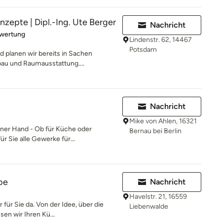
epte | Dipl.-Ing. Ute Berger
Nachricht
rtung: 5 von 5 Sternen
ewertung
Lindenstr. 62, 14467
Potsdam
d planen wir bereits in Sachen
au und Raumausstattung....
Nachricht
Mike von Ahlen, 16321
iner Hand - Ob für Küche oder
Bernau bei Berlin
r Sie alle Gewerke für...
be
Nachricht
Havelstr. 21, 16559
 für Sie da. Von der Idee, über die
Liebenwalde
sen wir Ihren Kü...