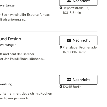
Nachricht
rtung: 5 von 5 Sternen
ewertungen
Liepnitzstraße 27,
10318 Berlin
Bad - wir sind Ihr Experte für das
Badsanierung in...
 und Design
Nachricht
rtung: 5 von 5 Sternen
ewertungen
Prenzlauer Promenade
16, 13086 Berlin
ft und baut der Berliner
r Jan Pakull Einbauküchen u...
Nachricht
rtung: 5 von 5 Sternen
ewertung
12045 Berlin
es Unternehmen, das sich mit Küchen
en Lösungen von A...