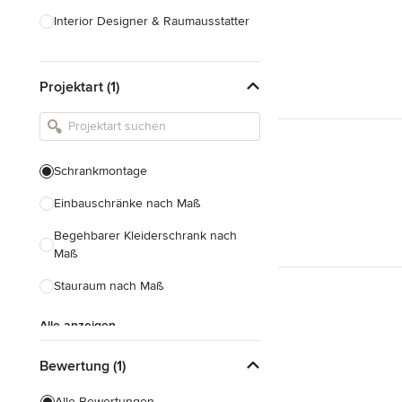
Interior Designer & Raumausstatter
Küchenplanung
Projektart (1)
Landschaftsarchitekten
Armaturen & Sanitärbedarf
Beleuchtung
Schrankmontage
Einbauschränke
Einbauschränke nach Maß
Alle anzeigen
Begehbarer Kleiderschrank nach
Maß
Stauraum nach Maß
Alle anzeigen
Bewertung (1)
Alle Bewertungen