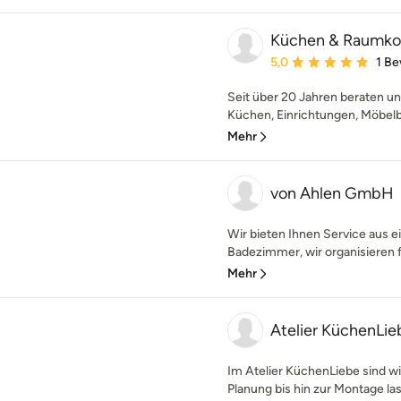
Küchen & Raumkonz
Durchschnittliche Bewe
5,0
1 B
Seit über 20 Jahren beraten un
Küchen, Einrichtungen, Möbelb
Mehr
von Ahlen GmbH
Wir bieten Ihnen Service aus e
Badezimmer, wir organisieren fü
Mehr
Atelier KüchenLie
Im Atelier KüchenLiebe sind wir
Planung bis hin zur Montage las