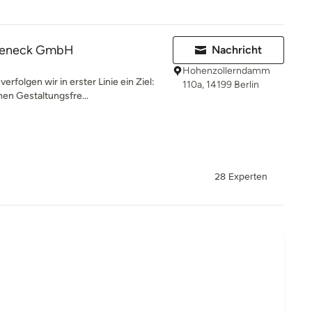
oseneck GmbH
Nachricht
Hohenzollerndamm
rfolgen wir in erster Linie ein Ziel:
110a, 14199 Berlin
n Gestaltungsfre...
28 Experten