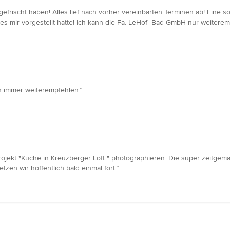
fgefrischt haben! Alles lief nach vorher vereinbarten Terminen ab! Eine
h es mir vorgestellt hatte! Ich kann die Fa. LeHof -Bad-GmbH nur weiterem
ch immer weiterempfehlen.”
rojekt "Küche in Kreuzberger Loft " photographieren. Die super zeitgem
zen wir hoffentlich bald einmal fort.”