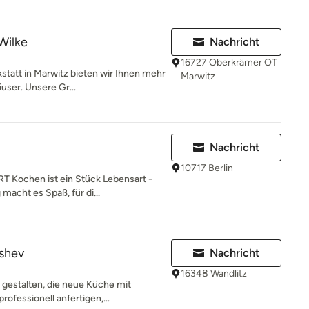
Wilke
Nachricht
16727 Oberkrämer OT
statt in Marwitz bieten wir Ihnen mehr
Marwitz
user. Unsere Gr...
Nachricht
10717 Berlin
ochen ist ein Stück Lebensart -
macht es Spaß, für di...
shev
Nachricht
16348 Wandlitz
 gestalten, die neue Küche mit
fessionell anfertigen,...