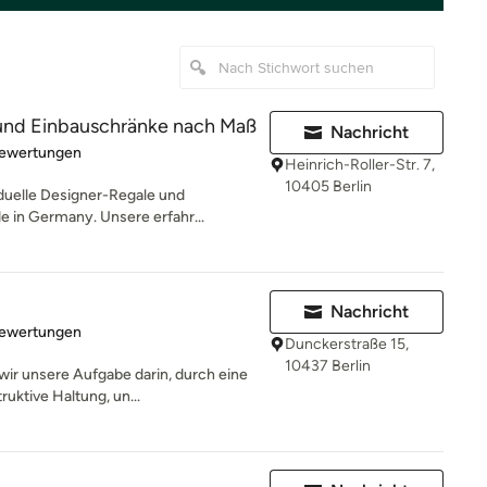
nd Einbauschränke nach Maß
Nachricht
rtung: 4.9 von 5 Sternen
Bewertungen
Heinrich-Roller-Str. 7,
10405 Berlin
duelle Designer-Regale und
 in Germany. Unsere erfahr...
Nachricht
rtung: 4.7 von 5 Sternen
Bewertungen
Dunckerstraße 15,
10437 Berlin
wir unsere Aufgabe darin, durch eine
ktive Haltung, un...