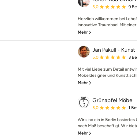
Durchschnittliche Bewe
5,0
9 B
Herzlich willkommen bei Lehof-
innovative Traumbad! Mit einer 
Mehr
Jan Pakull - Kunst
Durchschnittliche Bewe
5,0
3 B
Mit viel Liebe zum Detail entwir
Möbeldesigner und Kunsttischle
Mehr
Grünapfel Möbel
Durchschnittliche Bewe
5,0
1 B
Wir sind ein in Berlin basiert
nach Maß beschaftigt. Wir biet
Mehr