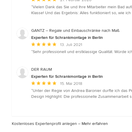
Bewertung:
“Vielen Dank das Sie und Ihre Mitarbeiter mein Bad au
5
Klasse! Und das Ergebnis: Alles funktioniert so, wie ic
von
5
Sternen
GANTZ – Regale und Einbauschränke nach Maß
Experten für Schrankmontage in Berlin
Durchschnittliche
13. Juli 2021
Bewertung:
“Sehr professionell und erstklassige Qualität. Würde i
5
von
5
DER RAUM
Sternen
Experten für Schrankmontage in Berlin
Durchschnittliche
15. Mai 2018
Bewertung:
“Unter der Regie von Andrea Baronier durfte ich das P
5
Design Highlight. Die professionelle Zusammenarbeit set
von
5
Sternen
Kostenloses Expertenprofil anlegen –
Mehr erfahren