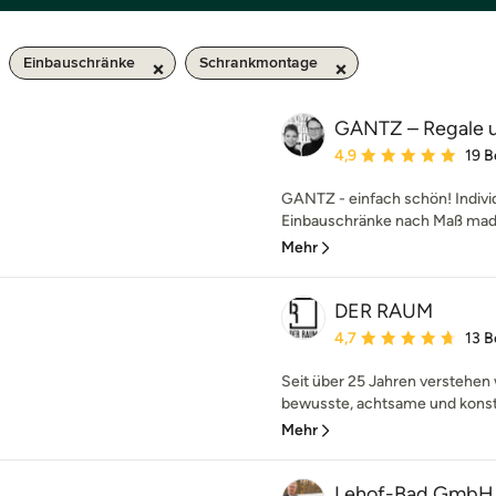
Einbauschränke
Schrankmontage
GANTZ – Regale u
Durchschnittliche Bewe
4,9
19 
GANTZ - einfach schön! Indivi
Einbauschränke nach Maß made
Mehr
DER RAUM
Durchschnittliche Bewe
4,7
13 
Seit über 25 Jahren verstehen 
bewusste, achtsame und konstru
Mehr
Lehof-Bad GmbH