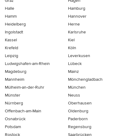
Graz
Hagen
Halle
Hamburg
Hamm
Hannover
Heidelberg
Herne
Ingolstadt
Karlsruhe
Kassel
Kiel
Krefeld
Köln
Leipzig
Leverkusen
Ludwigshafen-am-Rhein
Lübeck
Magdeburg
Mainz
Mannheim
Mönchen­gladbach
Mülheim-an-der-Ruhr
München
Münster
Neuss
Nürnberg
Oberhausen
Offenbach-am-Main
Oldenburg
Osnabrück
Paderborn
Potsdam
Regensburg
Rostock
Saarbrücken