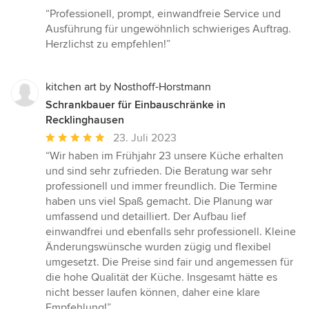
Bewertung:
“Professionell, prompt, einwandfreie Service und
5
Ausführung für ungewöhnlich schwieriges Auftrag.
von
Herzlichst zu empfehlen!”
5
Sternen
kitchen art by Nosthoff-Horstmann
Schrankbauer für Einbauschränke in
Recklinghausen
Durchschnittliche
23. Juli 2023
Bewertung:
“Wir haben im Frühjahr 23 unsere Küche erhalten
5
und sind sehr zufrieden. Die Beratung war sehr
von
professionell und immer freundlich. Die Termine
5
haben uns viel Spaß gemacht. Die Planung war
Sternen
umfassend und detailliert. Der Aufbau lief
einwandfrei und ebenfalls sehr professionell. Kleine
Änderungswünsche wurden zügig und flexibel
umgesetzt. Die Preise sind fair und angemessen für
die hohe Qualität der Küche. Insgesamt hätte es
nicht besser laufen können, daher eine klare
Empfehlung!”