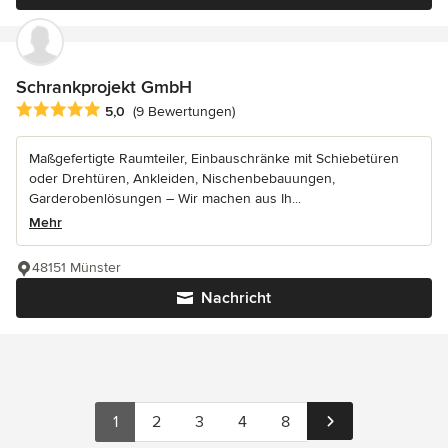
Schrankprojekt GmbH
Durchschnittliche Bewertung: 5 von 5 Sternen
5,0
(9 Bewertungen)
Maßgefertigte Raumteiler, Einbauschränke mit Schiebetüren
oder Drehtüren, Ankleiden, Nischenbebauungen,
Garderobenlösungen – Wir machen aus Ih...
Mehr
48151 Münster
Nachricht
1
2
3
4
8