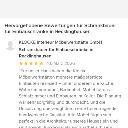
Hervorgehobene Bewertungen für Schrankbauer
für Einbauschränke in Recklinghausen
KLOCKE Interieur Möbelwerkstätte GmbH
Schrankbauer für Einbauschränke in
Recklinghausen
Durchschnittliche
10. März 2026
Bewertung:
“Für unser Haus haben die Klocke
5
Möbelwerkstätten mehrere maßgefertigte
von
Einbauten realisiert – unter anderem die Küche,
5
Wohnzimmermöbel, Badmöbel, Möbel für das
Sternen
Schlafzimmer und Einbauten im Keller. Die Planung
war sehr sorgfältig und durchdacht, und die
Umsetzung überzeugt durch eine hervorragende
handwerkliche Qualität. Alle Möbel fügen sich
perfekt in die Architektur unseres Hauses ein und
sind sowohl funktional als auch ästhetisch sehr