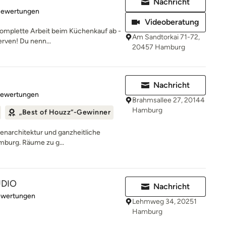
Nachricht
rtung: 4.8 von 5 Sternen
Bewertungen
Videoberatung
komplette Arbeit beim Küchenkauf ab -
Am Sandtorkai 71-72,
erven! Du nenn...
20457 Hamburg
Nachricht
rtung: 5 von 5 Sternen
Bewertungen
Brahmsallee 27, 20144
Hamburg
„Best of Houzz“-Gewinner
nnenarchitektur und ganzheitliche
mburg. Räume zu g...
UDIO
Nachricht
rtung: 5 von 5 Sternen
ewertungen
Lehmweg 34, 20251
Hamburg