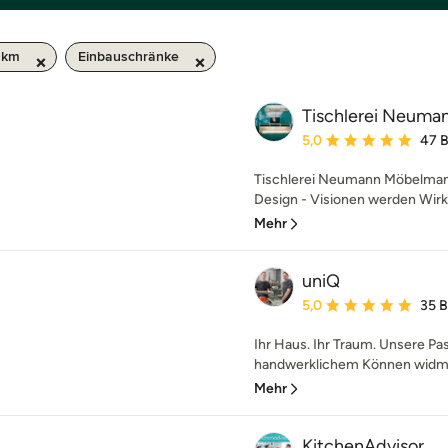
 km
Einbauschränke
Tischlerei Neuma
Durchschnittliche Bewe
5,0
47 
Tischlerei Neumann Möbelmanu
Design - Visionen werden Wirkli
Mehr
uniQ
Durchschnittliche Bewe
5,0
35 
Ihr Haus. Ihr Traum. Unsere Pas
handwerklichem Können widmet 
Mehr
KitchenAdvisor