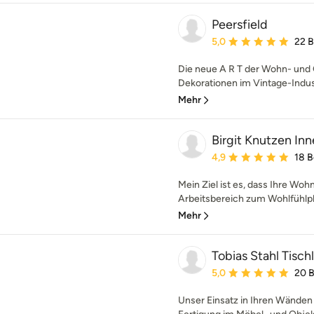
Peersfield
Durchschnittliche Bewe
5,0
22 
Die neue A R T der Wohn- und
Dekorationen im Vintage-Indus
Mehr
Birgit Knutzen Inn
Durchschnittliche Bewe
4,9
18 
Mein Ziel ist es, dass Ihre Wo
Arbeitsbereich zum Wohlfühlpla
Mehr
Tobias Stahl Tisc
Durchschnittliche Bewe
5,0
20 
Unser Einsatz in Ihren Wänden