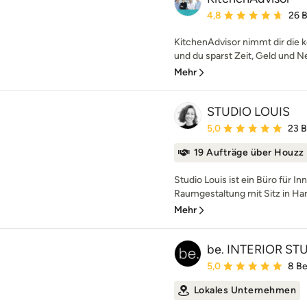
Durchschnittliche Bewe
4,8
26 
KitchenAdvisor nimmt dir die 
und du sparst Zeit, Geld und N
Mehr
STUDIO LOUIS
Durchschnittliche Bewe
5,0
23 
19 Aufträge über Houzz
Studio Louis ist ein Büro für I
Raumgestaltung mit Sitz in Ha
Mehr
be. INTERIOR ST
Durchschnittliche Bewe
5,0
8 B
Lokales Unternehmen