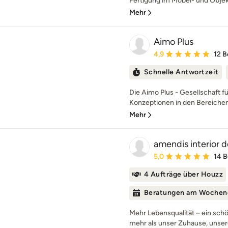
Fertigung im Möbel- und Objektb
Mehr
Aimo Plus
Durchschnittliche Bewe
4,9
12 
Schnelle Antwortzeit
Die Aimo Plus - Gesellschaft 
Konzeptionen in den Bereichen In
Mehr
amendis interior 
Durchschnittliche Bewe
5,0
14 
4 Aufträge über Houzz
Beratungen am Wochen
Mehr Lebensqualität – ein sc
mehr als unser Zuhause, unsere