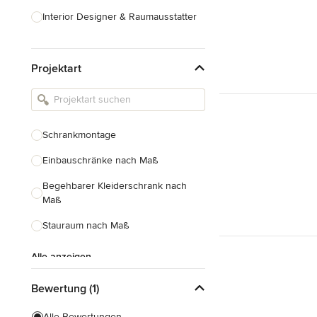
Interior Designer & Raumausstatter
Küchenplanung
Projektart
Landschaftsarchitekten
Armaturen & Sanitärbedarf
Beleuchtung
Schrankmontage
Einbauschränke
Einbauschränke nach Maß
Alle anzeigen
Begehbarer Kleiderschrank nach
Maß
Stauraum nach Maß
Alle anzeigen
Bewertung (1)
Alle Bewertungen