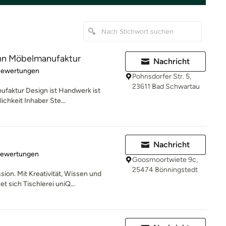
nn Möbelmanufaktur
Nachricht
rtung: 5 von 5 Sternen
Bewertungen
Pohnsdorfer Str. 5,
23611 Bad Schwartau
faktur Design ist Handwerk ist
chkeit Inhaber Ste...
Nachricht
rtung: 5 von 5 Sternen
Bewertungen
Goosmoortwiete 9c,
25474 Bönningstedt
sion. Mit Kreativität, Wissen und
sich Tischlerei uniQ...