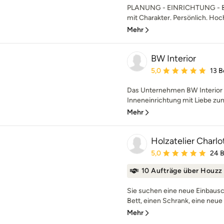
PLANUNG - EINRICHTUNG - B
mit Charakter. Persönlich. Hochw
Mehr
BW Interior
Durchschnittliche Bewe
5,0
13 
Das Unternehmen BW Interior 
Inneneinrichtung mit Liebe zum
Mehr
Holzatelier Char
Durchschnittliche Bewe
5,0
24 
10 Aufträge über Houzz
Sie suchen eine neue Einbausc
Bett, einen Schrank, eine neue 
Mehr