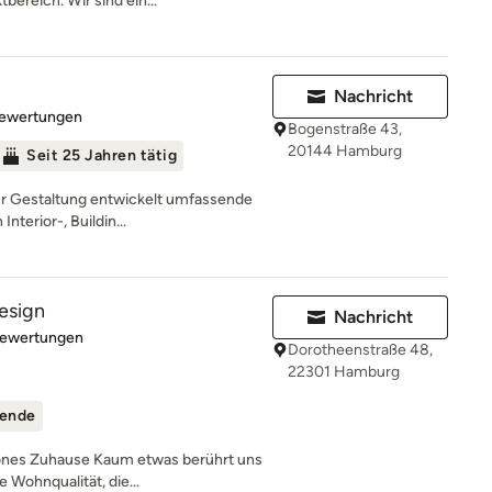
ereich. Wir sind ein...
Nachricht
rtung: 4.9 von 5 Sternen
Bewertungen
Bogenstraße 43,
20144 Hamburg
Seit 25 Jahren tätig
für Gestaltung entwickelt umfassende
terior-, Buildin...
design
Nachricht
rtung: 5 von 5 Sternen
Bewertungen
Dorotheenstraße 48,
22301 Hamburg
ende
hönes Zuhause Kaum etwas berührt uns
 Wohnqualität, die...