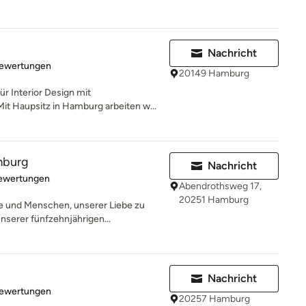
Nachricht
rtung: 5 von 5 Sternen
Bewertungen
20149 Hamburg
r Interior Design mit
it Haupsitz in Hamburg arbeiten w...
mburg
Nachricht
rtung: 4.9 von 5 Sternen
Bewertungen
Abendrothsweg 17,
20251 Hamburg
 und Menschen, unserer Liebe zu
nserer fünfzehnjährigen...
Nachricht
rtung: 5 von 5 Sternen
Bewertungen
20257 Hamburg