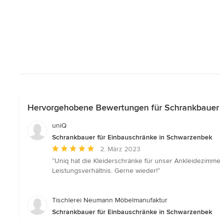
Hervorgehobene Bewertungen für Schrankbauer 
uniQ
Schrankbauer für Einbauschränke in Schwarzenbek
Durchschnittliche
2. März 2023
Bewertung:
“Uniq hat die Kleiderschränke für unser Ankleidezimmer
5
Leistungsverhältnis. Gerne wieder!”
von
5
Sternen
Tischlerei Neumann Möbelmanufaktur
Schrankbauer für Einbauschränke in Schwarzenbek