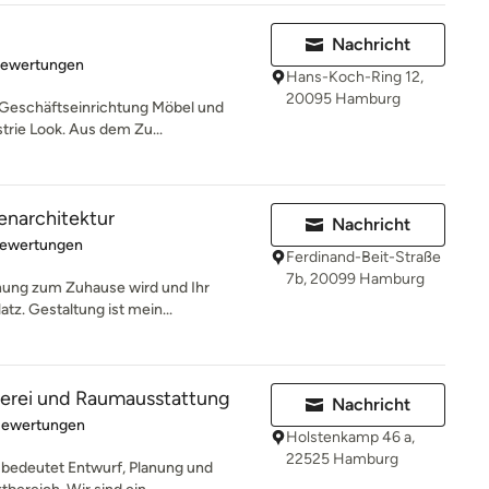
Nachricht
rtung: 5 von 5 Sternen
Bewertungen
Hans-Koch-Ring 12,
20095 Hamburg
 Geschäftseinrichtung Möbel und
trie Look. Aus dem Zu...
enarchitektur
Nachricht
rtung: 4.9 von 5 Sternen
Bewertungen
Ferdinand-Beit-Straße
7b, 20099 Hamburg
hnung zum Zuhause wird und Ihr
tz. Gestaltung ist mein...
hlerei und Raumausstattung
Nachricht
rtung: 5 von 5 Sternen
Bewertungen
Holstenkamp 46 a,
22525 Hamburg
 bedeutet Entwurf, Planung und