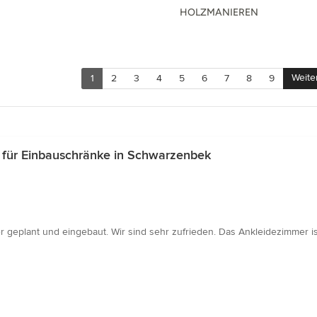
HOLZMANIEREN
Weite
1
2
3
4
5
6
7
8
9
für Einbauschränke in Schwarzenbek
 geplant und eingebaut. Wir sind sehr zufrieden. Das Ankleidezimmer ist