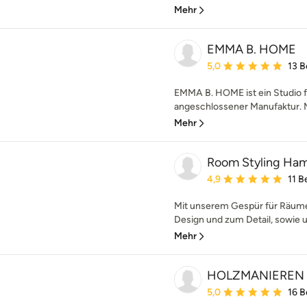
Mehr
EMMA B. HOME
Durchschnittliche Bewe
5,0
13 
EMMA B. HOME ist ein Studio fü
angeschlossener Manufaktur. M
Mehr
Room Styling Ha
Durchschnittliche Bewe
4,9
11 
Mit unserem Gespür für Räume
Design und zum Detail, sowie u
Mehr
HOLZMANIEREN
Durchschnittliche Bewe
5,0
16 