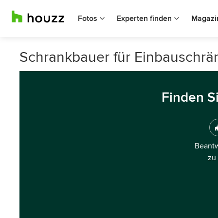
Fotos
Experten finden
Magazi
Schrankbauer für Einbauschrä
Finden S
Beantw
zu