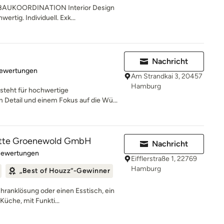
AUKOORDINATION Interior Design
ertig. Individuell. Exk...
Nachricht
rtung: 5 von 5 Sternen
Bewertungen
Am Strandkai 3, 20457
Hamburg
steht für hochwertige
 Detail und einem Fokus auf die Wü...
lotte Groenewold GmbH
Nachricht
rtung: 5 von 5 Sternen
Bewertungen
Eifflerstraße 1, 22769
Hamburg
„Best of Houzz“-Gewinner
hranklösung oder einen Esstisch, ein
Küche, mit Funkti...