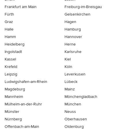
Frankfurt am Main
Freiburg-im-Breisgau
Fürth
Gelsenkirchen
Graz
Hagen
Halle
Hamburg
Hamm
Hannover
Heidelberg
Herne
Ingolstadt
Karlsruhe
Kassel
Kiel
Krefeld
Köln
Leipzig
Leverkusen
Ludwigshafen-am-Rhein
Lübeck
Magdeburg
Mainz
Mannheim
Mönchen­gladbach
Mülheim-an-der-Ruhr
München
Münster
Neuss
Nürnberg
Oberhausen
Offenbach-am-Main
Oldenburg