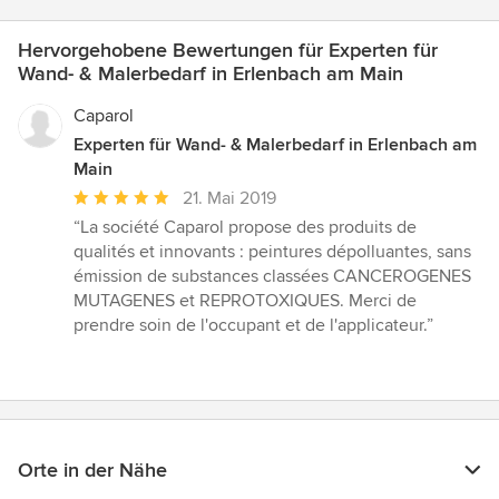
Hervorgehobene Bewertungen für Experten für
Wand- & Malerbedarf in Erlenbach am Main
Caparol
Experten für Wand- & Malerbedarf in Erlenbach am
Main
Durchschnittliche
21. Mai 2019
Bewertung:
“La société Caparol propose des produits de
5
qualités et innovants : peintures dépolluantes, sans
von
émission de substances classées CANCEROGENES
5
MUTAGENES et REPROTOXIQUES. Merci de
Sternen
prendre soin de l'occupant et de l'applicateur.”
Orte in der Nähe