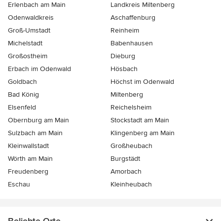
Erlenbach am Main
Landkreis Miltenberg
Odenwaldkreis
Aschaffenburg
Groß-Umstadt
Reinheim
Michelstadt
Babenhausen
Großostheim
Dieburg
Erbach im Odenwald
Hösbach
Goldbach
Höchst im Odenwald
Bad König
Miltenberg
Elsenfeld
Reichelsheim
Obernburg am Main
Stockstadt am Main
Sulzbach am Main
Klingenberg am Main
Kleinwallstadt
Großheubach
Wörth am Main
Burgstädt
Freudenberg
Amorbach
Eschau
Kleinheubach