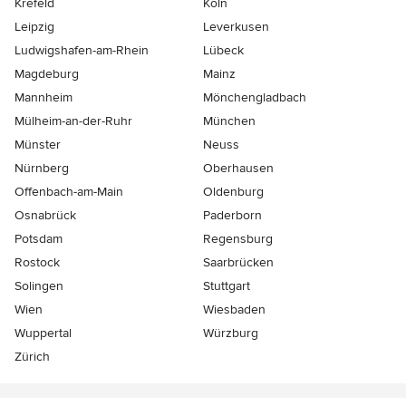
Krefeld
Köln
Leipzig
Leverkusen
Ludwigshafen-am-Rhein
Lübeck
Magdeburg
Mainz
Mannheim
Mönchen­gladbach
Mülheim-an-der-Ruhr
München
Münster
Neuss
Nürnberg
Oberhausen
Offenbach-am-Main
Oldenburg
Osnabrück
Paderborn
Potsdam
Regensburg
Rostock
Saarbrücken
Solingen
Stuttgart
Wien
Wiesbaden
Wuppertal
Würzburg
Zürich